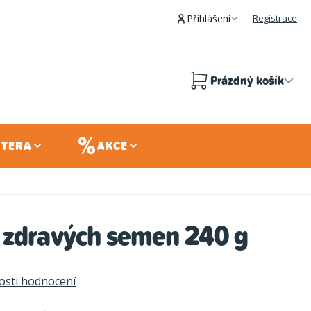
Přihlášení
Registrace
Prázdný košík
Nákupní
košík
 TERA
AKCE
 zdravých semen 240 g
sti hodnocení