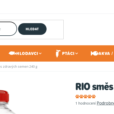
HLEDAT
HLODAVCI
PTÁCI
AKVA /
s zdravých semen 240 g
RIO směs
Průměrné
Podrobno
1 hodnocení
hodnocení
produktu