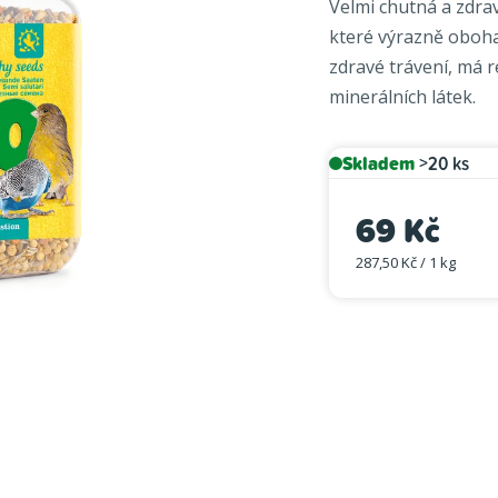
Velmi chutná a zdra
je
které výrazně oboha
5,0
zdravé trávení, má 
z
minerálních látek.
5
hvězdiček.
Skladem
>20 ks
69 Kč
287,50 Kč / 1 kg
Měrná cena: