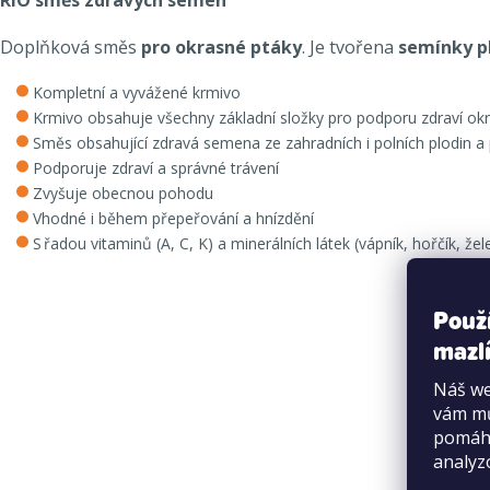
Doplňková směs
pro okrasné ptáky
. Je tvořena
semínky p
Kompletní a vyvážené krmivo
Krmivo obsahuje všechny základní složky pro podporu zdraví ok
Směs obsahující zdravá semena ze zahradních i polních plodin a 
Podporuje zdraví a správné trávení
Zvyšuje obecnou pohodu
Vhodné i během přepeřování a hnízdění
S řadou vitaminů (A, C, K) a minerálních látek (vápník, hořčík, žel
Použ
mazlí
Náš we
vám mů
pomáha
analyz