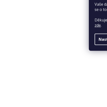
Vaše d
se o to
Děkuje
zde
.
Nas