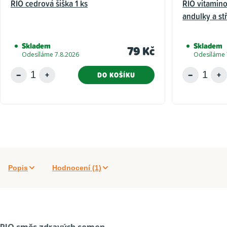
RIO cedrová šiška 1 ks
RIO vitamino
andulky a st
Skladem
Skladem
79 Kč
Odesíláme 7.8.2026
Odesíláme 
DO KOŠÍKU
Popis
Hodnocení (1)
RIO směs zdravých semen