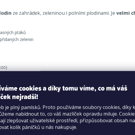
lodin
ze zahrádek, zeleninou i polními plodinami. Je
velmi c
rasných ptáků
přidaných zelenin
ezo)
íváme cookies a díky tomu víme, co má váš
ček nejradši!
b je plný pamlsků. Proto používáme soubory cookies, díky 
žeme nabídnout to, co váš mazlíček opravdu miluje. Cooki
jí zlepšovat uživatelské prostředí, přizpůsobovat obsah na
ovat kolik páníčků u nás nakupuje.