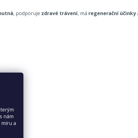
hutná
, podporuje
zdravé trávení
, má
regenerační účinky
kterým
es nám
 míru a