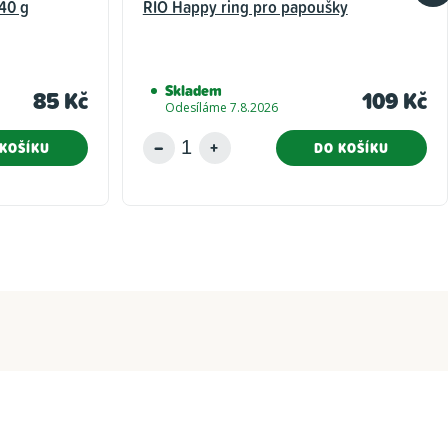
40 g
RIO Happy ring pro papoušky
Skladem
85 Kč
109 Kč
Odesíláme 7.8.2026
KOŠÍKU
DO KOŠÍKU