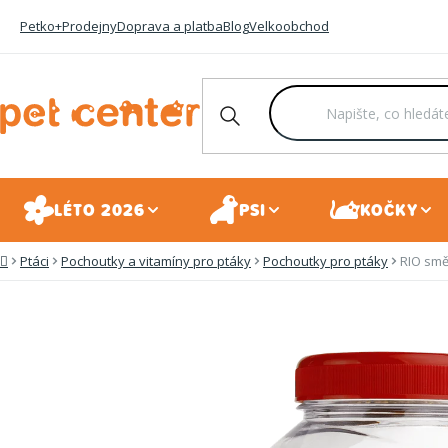
Přejít
Petko+
Prodejny
Doprava a platba
Blog
Velkoobchod
na
obsah
LÉTO 2026
PSI
KOČKY
Ptáci
Pochoutky a vitamíny pro ptáky
Pochoutky pro ptáky
RIO smě
Domů