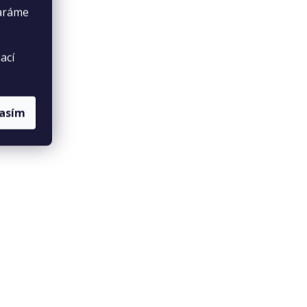
taráme
ací
lasím