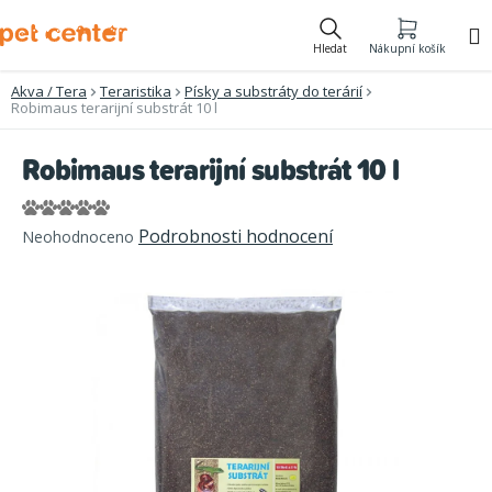
Přejít
na
Hledat
Nákupní košík
obsah
Akva / Tera
Teraristika
Písky a substráty do terárií
Robimaus terarijní substrát 10 l
Robimaus terarijní substrát 10 l
Průměrné
Podrobnosti hodnocení
Neohodnoceno
hodnocení
produktu
je
0,0
z
5
hvězdiček.