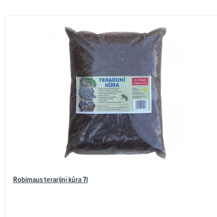
Robimaus terarijní kůra 7l