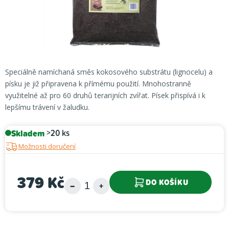
Speciálně namíchaná směs kokosového substrátu (lignocelu) a
písku je již připravena k přímému použití. Mnohostranně
využitelné až pro 60 druhů terarijních zvířat. Písek přispívá i k
lepšímu trávení v žaludku.
Skladem
>20 ks
Možnosti doručení
379 Kč
DO KOŠÍKU
Měrná cena: