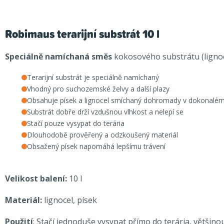
Robimaus terarijní substrát 10 l
Speciálně namíchaná směs
kokosového substrátu (lignoce
Terarijní substrát je speciálně namíchaný
Vhodný pro suchozemské želvy a další plazy
Obsahuje písek a lignocel smíchaný dohromady v dokonalé
Substrát dobře drží vzdušnou vlhkost a nelepí se
Stačí pouze vysypat do terária
Dlouhodobě prověřený a odzkoušený materiál
Obsažený písek napomáhá lepšímu trávení
Velikost balení:
10 l
Materiál:
lignocel, písek
Použití
: Stačí jednoduše vysypat přímo do terária, většin