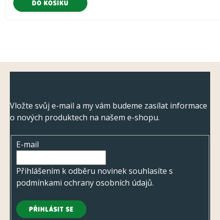
DO KOŠÍKU
Z
Odebírat newsletter
á
p
Vložte svůj e-mail a my vám budeme zasílat informace
o nových produktech na našem e-shopu.
a
t
E-mail
í
Přihlášením k odběru novinek souhlasíte s
podmínkami ochrany osobních údajů
.
PŘIHLÁSIT SE