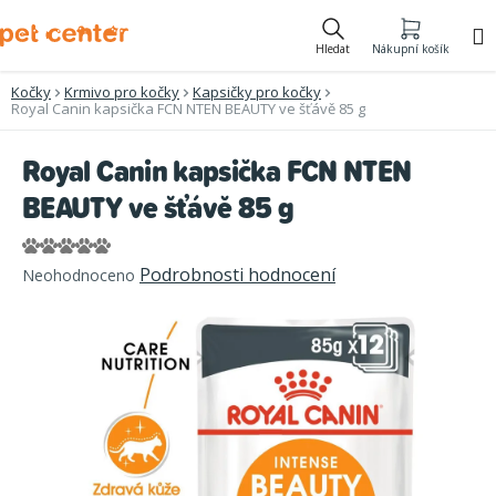
Přejít
na
Hledat
Nákupní košík
obsah
Kočky
Krmivo pro kočky
Kapsičky pro kočky
Royal Canin kapsička FCN NTEN BEAUTY ve šťávě 85 g
Royal Canin kapsička FCN NTEN
BEAUTY ve šťávě 85 g
Průměrné
Podrobnosti hodnocení
Neohodnoceno
hodnocení
produktu
je
0,0
z
5
hvězdiček.