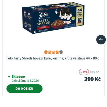
Felix Tasty Shreds hovězí, kuře, kachna, krůta ve šťávě 44 x 80 g
– 11%
449 Kč
Skladem
399 Kč
Odesíláme 8.8.2026
DO KOŠÍKU