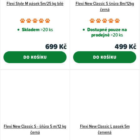
Flexi Style M pásek 5m/25 kg bílé
Flexi New Classic S šnůra 8m/12kg
černá
Průměrné
Průměr
hodnocení
hodnoce
Skladem
>20 ks
Dostupné pouze na
prodejně
>20 ks
produktu
produkt
je
je
699 Kč
499 Kč
5,0
5,0
DO KOŠÍKU
DO KOŠÍKU
z
z
5
5
hvězdiček.
hvězdiče
Flexi New Classic S - šňůra 5 m/12 kg
Flexi New Classic L pasek 5m
černá
červená