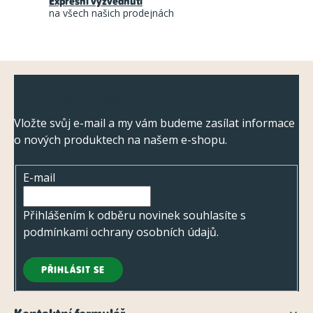
r
Expresní vyzvednutí
na všech našich prodejnách
v
k
y
Z
v
Odebírat newsletter
ý
á
p
p
Vložte svůj e-mail a my vám budeme zasílat informace
i
o nových produktech na našem e-shopu.
a
s
t
u
E-mail
í
Přihlášením k odběru novinek souhlasíte s
podmínkami ochrany osobních údajů
.
PŘIHLÁSIT SE