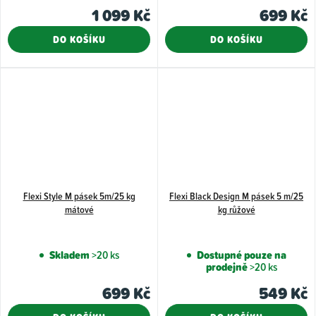
produktu
produkt
1 099 Kč
699 Kč
je
je
5,0
5,0
DO KOŠÍKU
DO KOŠÍKU
z
z
5
5
hvězdiček.
hvězdiče
Flexi Style M pásek 5m/25 kg
Flexi Black Design M pásek 5 m/25
mátové
kg růžové
Skladem
>20 ks
Dostupné pouze na
prodejně
>20 ks
699 Kč
549 Kč