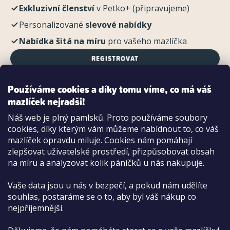
Exkluzivní členství
v Petko+ (připravujeme)
Personalizované
slevové nabídky
Nabídka šitá na míru
pro vašeho mazlíčka
REGISTROVAT
Používáme cookies a díky tomu víme, co má váš
mazlíček nejradši!
Možnosti platby:
Náš web je plný pamlsků. Proto používáme soubory
Dobírkou
cookies, díky kterým vám můžeme nabídnout to, co váš
Hotově i kartou na pobočce
mazlíček opravdu miluje. Cookies nám pomáhají
zlepšovat uživatelské prostředí, přizpůsobovat obsah
na míru a analyzovat kolik páníčků u nás nakupuje.
Vaše data jsou u nás v bezpečí, a pokud nám udělíte
souhlas, postaráme se o to, aby byl váš nákup co
nejpříjemnější.