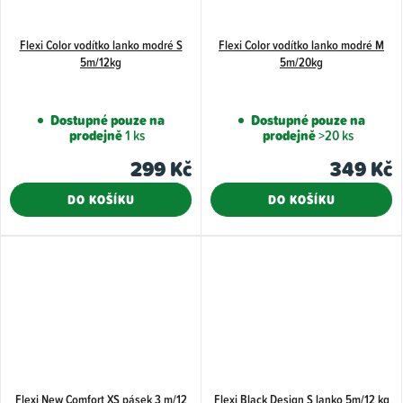
Flexi Color vodítko lanko modré S
Flexi Color vodítko lanko modré M
5m/12kg
5m/20kg
Dostupné pouze na
Dostupné pouze na
prodejně
1 ks
prodejně
>20 ks
299 Kč
349 Kč
DO KOŠÍKU
DO KOŠÍKU
Flexi New Comfort XS pásek 3 m/12
Flexi Black Design S lanko 5m/12 kg