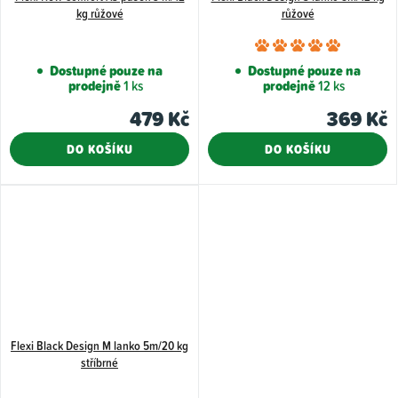
kg růžové
růžové
Průměr
hodnoce
Dostupné pouze na
Dostupné pouze na
prodejně
1 ks
prodejně
12 ks
produkt
je
479 Kč
369 Kč
5,0
DO KOŠÍKU
DO KOŠÍKU
z
5
hvězdiče
Flexi Black Design M lanko 5m/20 kg
stříbrné