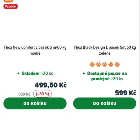
Výprodej
Flexi New Comfort L pásek 5 m/60 kg
Flexi Black Design L pásek 5m/50 kg
modré
zelené
Průměr
hodnoce
Skladem
>20 ks
Dostupné pouze na
prodejně
>20 ks
produkt
499,50 Kč
je
599 Kč
(–50 %)
999 Kč
5,0
z
DO KOŠÍKU
DO KOŠÍKU
5
hvězdiče