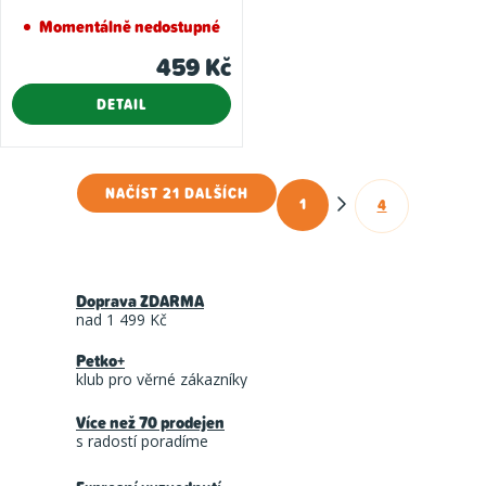
Momentálně nedostupné
459 Kč
DETAIL
NAČÍST 21 DALŠÍCH
1
4
O
S
t
v
r
l
á
Doprava ZDARMA
á
n
nad 1 499 Kč
d
k
Petko+
a
o
klub pro věrné zákazníky
c
v
á
Více než 70 prodejen
í
s radostí poradíme
n
p
í