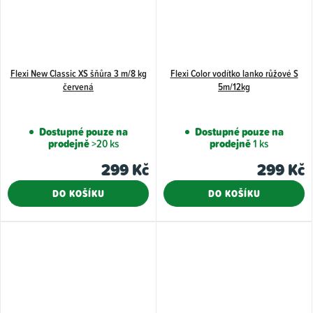
Flexi New Classic XS šňůra 3 m/8 kg
Flexi Color vodítko lanko růžové S
červená
5m/12kg
Dostupné pouze na
Dostupné pouze na
prodejně
>20 ks
prodejně
1 ks
299 Kč
299 Kč
DO KOŠÍKU
DO KOŠÍKU