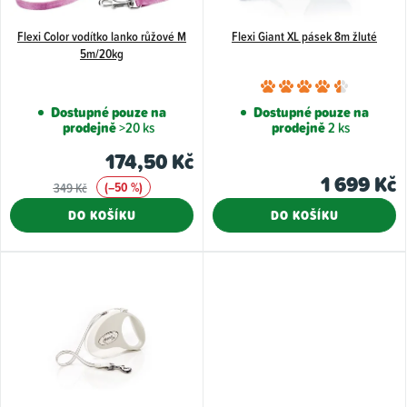
p
Flexi Color vodítko lanko růžové M
Flexi Giant XL pásek 8m žluté
r
5m/20kg
o
Průměr
d
hodnoce
Dostupné pouze na
Dostupné pouze na
u
prodejně
>20 ks
prodejně
2 ks
produkt
k
je
174,50 Kč
4,5
t
1 699 Kč
(–50 %)
349 Kč
z
ů
DO KOŠÍKU
DO KOŠÍKU
5
hvězdiče