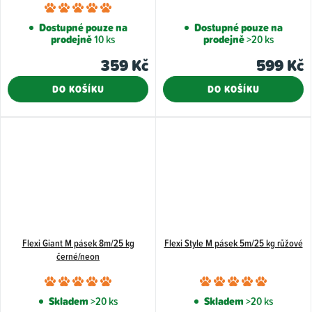
Průměrné
hodnocení
Dostupné pouze na
Dostupné pouze na
prodejně
10 ks
prodejně
>20 ks
produktu
je
359 Kč
599 Kč
5,0
DO KOŠÍKU
DO KOŠÍKU
z
5
hvězdiček.
Flexi Giant M pásek 8m/25 kg
Flexi Style M pásek 5m/25 kg růžové
černé/neon
Průměrné
Průměr
hodnocení
hodnoce
Skladem
>20 ks
Skladem
>20 ks