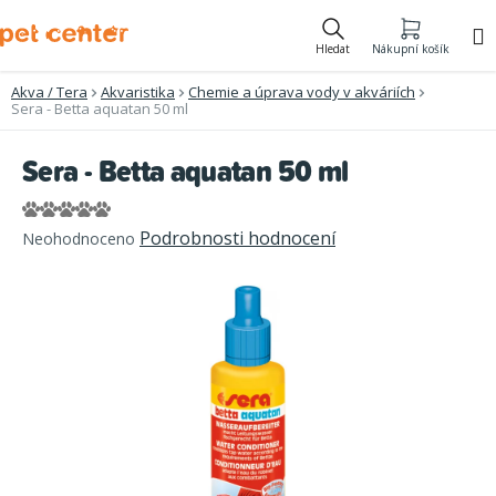
Přejít
na
Hledat
Nákupní košík
obsah
Akva / Tera
Akvaristika
Chemie a úprava vody v akváriích
Sera - Betta aquatan 50 ml
Sera - Betta aquatan 50 ml
Průměrné
Podrobnosti hodnocení
Neohodnoceno
hodnocení
produktu
je
0,0
z
5
hvězdiček.