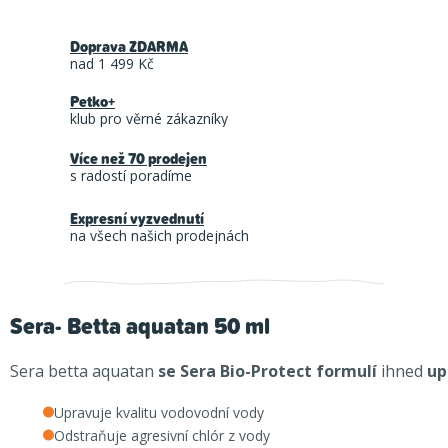
Doprava ZDARMA
nad 1 499 Kč
Petko+
klub pro věrné zákazníky
Více než 70 prodejen
s radostí poradíme
Expresní vyzvednutí
na všech našich prodejnách
Sera- Betta aquatan 50 ml
Sera betta aquatan
se Sera Bio-Protect formulí
ihned
up
Upravuje kvalitu vodovodní vody
Odstraňuje agresivní chlór z vody