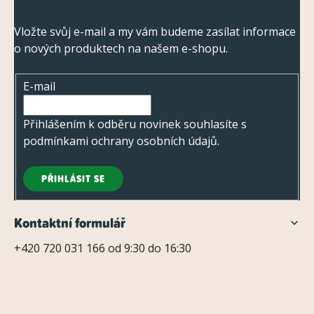
Odebírat newsletter
á
p
Vložte svůj e-mail a my vám budeme zasílat informace
o nových produktech na našem e-shopu.
a
t
E-mail
í
Přihlášením k odběru novinek souhlasíte s
podmínkami ochrany osobních údajů
.
PŘIHLÁSIT SE
Kontaktní formulář
+420 720 031 166 od 9:30 do 16:30