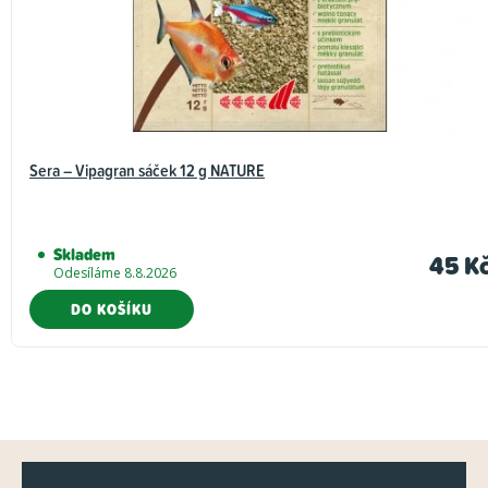
Sera – Vipagran sáček 12 g NATURE
Skladem
45 K
Odesíláme 8.8.2026
DO KOŠÍKU
Z