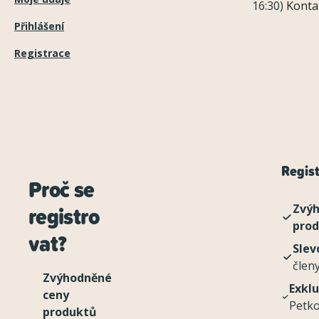
16:30)
Konta
Přihlášení
Registrace
Regist
Proč se
registro
Zvýh
pro
vat?
Slev
člen
Zvýhodněné
Exklu
ceny
Petko
produktů