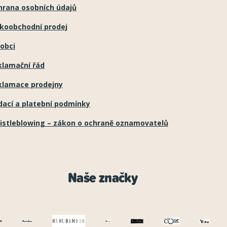
hrana osobních údajů
lkoobchodní prodej
obci
klamační řád
klamace prodejny
dací a platební podmínky
istleblowing – zákon o ochraně oznamovatelů
Naše značky