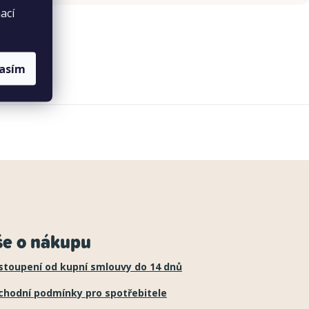
ací
lasím
še o nákupu
stoupení od kupní smlouvy do 14 dnů
chodní podmínky pro spotřebitele