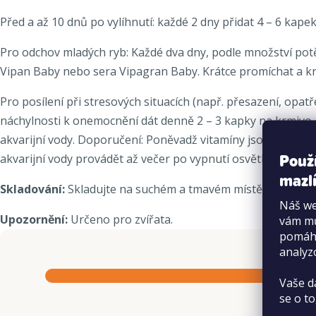
Před a až 10 dnů po vylíhnutí: každé 2 dny přidat 4 – 6 kape
Pro odchov mladých ryb: Každé dva dny, podle množství potě
Vipan Baby nebo sera Vipagran Baby. Krátce promíchat a k
Pro posílení při stresových situacích (např. přesazení, opatře
náchylnosti k onemocnění dát denně 2 – 3 kapky na krmivo. U 
akvarijní vody. Doporučení: Poněvadž vitamíny jsou citlivé n
Použ
akvarijní vody provádět až večer po vypnutí osvětlení.
mazlí
Skladování:
Skladujte na suchém a tmavém místě.
Náš we
Upozornění:
Určeno pro zvířata.
vám mů
pomáha
analyz
Vaše d
se o to