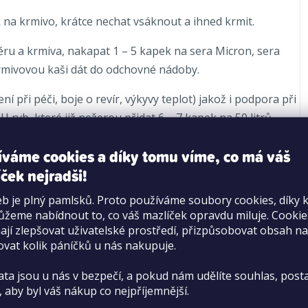
k na krmivo, krátce nechat vsáknout a ihned krmit.
ru a krmiva, nakapat 1 – 5 kapek na sera Micron, sera
rmivovou kaši dát do odchovné nádoby.
ní při péči, boje o revír, výkyvy teplot) jakož i podpora při
ryb, které již nežerou přidat 6 – 7 kapek na 50 litrů
a světlo, je třeba přímé dávkování sera Fishtamin do
íváme cookies a díky tomu víme, co má váš
ček nejradši!
b je plný pamlsků. Proto používáme soubory cookies, díky 
žeme nabídnout to, co váš mazlíček opravdu miluje. Cooki
jí zlepšovat uživatelské prostředí, přizpůsobovat obsah na
ovat kolik páníčků u nás nakupuje.
PŘIDAT HODNOCENÍ
ata jsou u nás v bezpečí, a pokud nám udělíte souhlas, pos
, aby byl váš nákup co nejpříjemnější.