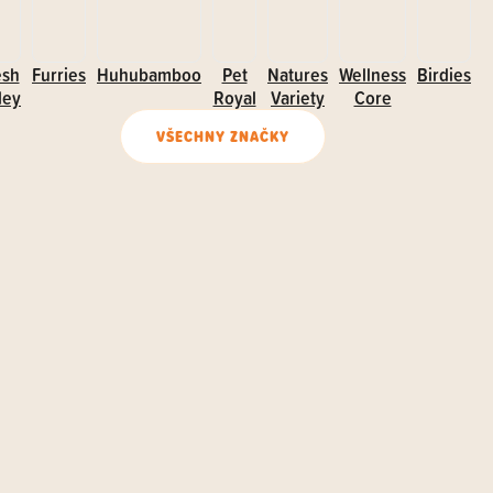
esh
Furries
Huhubamboo
Pet
Natures
Wellness
Birdies
ley
Royal
Variety
Core
VŠECHNY ZNAČKY