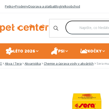
Přejít
Petko+
Prodejny
Doprava a platba
Blog
Velkoobchod
na
obsah
LÉTO 2026
PSI
KOČKY
Akva / Tera
Akvaristika
Chemie a úprava vody v akváriích
Sera mul
Domů