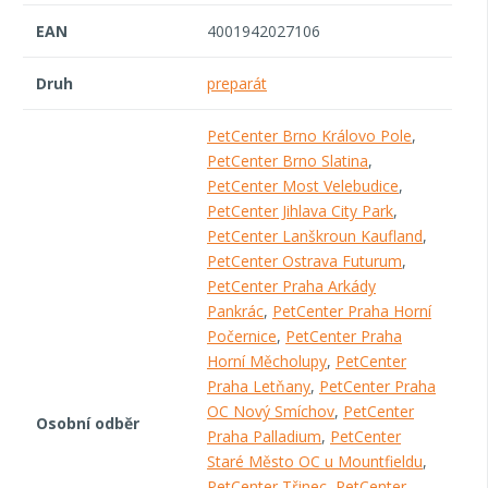
EAN
4001942027106
Druh
preparát
PetCenter Brno Královo Pole
,
PetCenter Brno Slatina
,
PetCenter Most Velebudice
,
PetCenter Jihlava City Park
,
PetCenter Lanškroun Kaufland
,
PetCenter Ostrava Futurum
,
PetCenter Praha Arkády
Pankrác
,
PetCenter Praha Horní
Počernice
,
PetCenter Praha
Horní Měcholupy
,
PetCenter
Praha Letňany
,
PetCenter Praha
OC Nový Smíchov
,
PetCenter
Osobní odběr
Praha Palladium
,
PetCenter
Staré Město OC u Mountfieldu
,
PetCenter Třinec
,
PetCenter