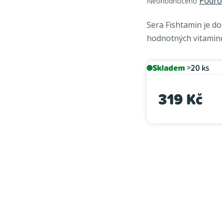
Podro
Neohodnoceno
hodnocení
produktu
Sera Fishtamin je d
je
hodnotných vitaminů
0,0
z
5
Skladem
>20 ks
hvězdiček.
319 Kč
Měrná cena: