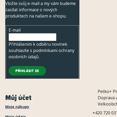
Vložte svůj e-mail a my vám budeme
t
zasílat informace o nových
í
produktech na našem e-shopu.
E-mail
Přihlášením k odběru novinek
souhlasíte s
podmínkami ochrany
osobních údajů
.
PŘIHLÁSIT SE
Petko+
P
Můj účet
Doprava a
Velkoobc
Moje nákupy
+420 720 03
Moje údaje