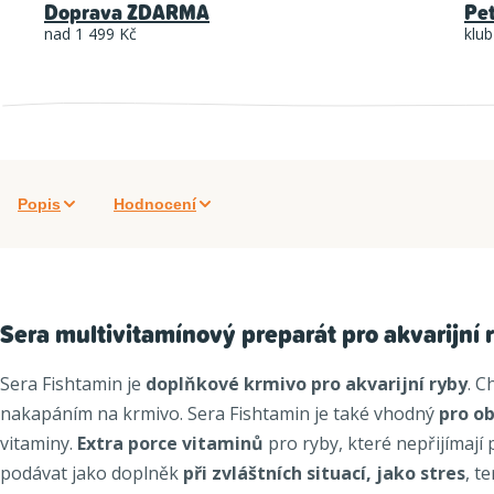
Doprava ZDARMA
Pe
nad 1 499 Kč
klub
Popis
Hodnocení
Sera multivitamínový preparát pro akvarijní 
Sera Fishtamin je
doplňkové krmivo pro akvarijní ryby
. C
nakapáním na krmivo. Sera Fishtamin je také vhodný
pro
ob
vitaminy.
Extra porce vitaminů
pro ryby, které nepřijímaj
podávat jako doplněk
při zvláštních situací, jako stres
, t