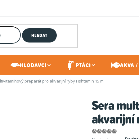
HLEDAT
HLODAVCI
PTÁCI
AKVA /
tivitamínový preparát pro akvarijní ryby Fishtamin 15 ml
Sera mult
akvarijní
Průměrné