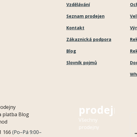
Vzdělávání
Oc
Seznam prodejen
Ve
Kontakt
Výr
Zákaznická podpora
Re
Blog
Re
Slovník pojmů
Do
Wh
Naše
prodejny
rodejny
 platba
Blog
Všechny
hod
prodejny
1 166
(Po–Pá 9:00–