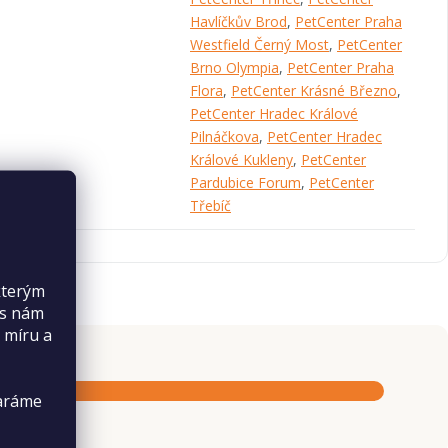
Havlíčkův Brod
,
PetCenter Praha
Westfield Černý Most
,
PetCenter
Brno Olympia
,
PetCenter Praha
Flora
,
PetCenter Krásné Březno
,
PetCenter Hradec Králové
Pilnáčkova
,
PetCenter Hradec
Králové Kukleny
,
PetCenter
Pardubice Forum
,
PetCenter
Třebíč
kterým
es nám
 míru a
taráme