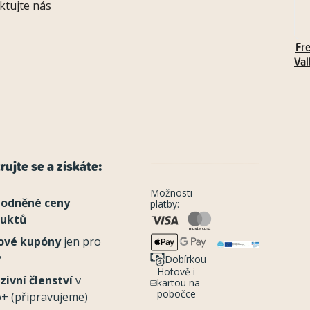
ktujte nás
Fr
Val
rujte se a získáte:
Možnosti
odněné ceny
platby:
duktů
ové kupóny
jen pro
y
Dobírkou
Hotově i
zivní členství
v
kartou na
pobočce
+ (připravujeme)