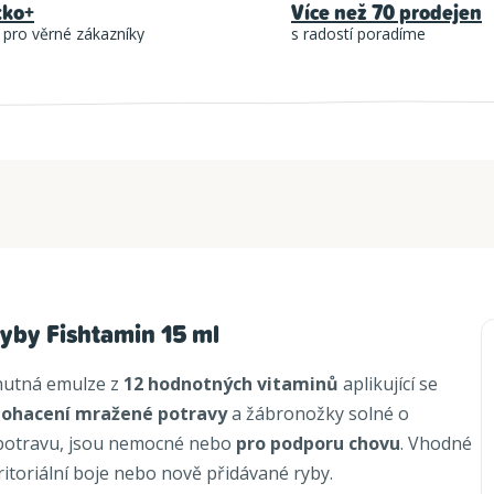
tko+
Více než 70 prodejen
 pro věrné zákazníky
s radostí poradíme
ryby Fishtamin 15 ml
hutná emulze z
12 hodnotných vitaminů
aplikující se
ohacení mražené potravy
a žábronožky solné o
í potravu, jsou nemocné nebo
pro podporu chovu
. Vhodné
eritoriální boje nebo nově přidávané ryby.