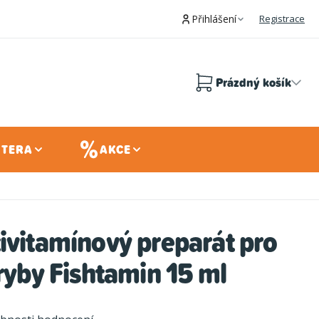
Přihlášení
Registrace
Prázdný košík
Nákupní
košík
 TERA
AKCE
ivitamínový preparát pro
 ryby Fishtamin 15 ml