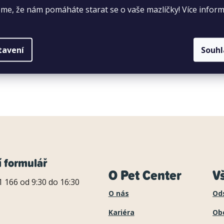
me, že nám pomáháte starat se o vaše mazlíčky! Více inform
tavení
Souh
í formulář
O Pet Center
V
 166 od 9:30 do 16:30
O nás
Od
Kariéra
Ob