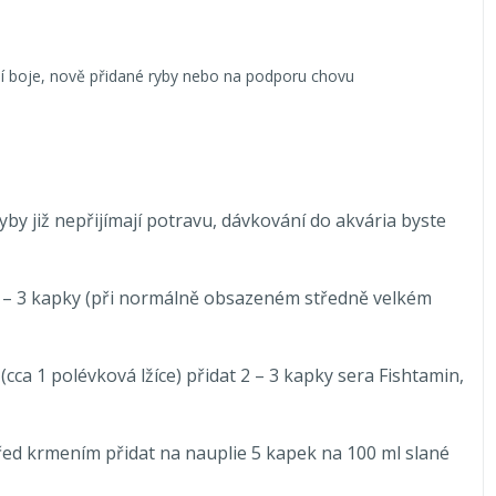
iální boje, nově přidané ryby nebo na podporu chovu
ryby již nepřijímají potravu, dávkování do akvária byste
2 – 3 kapky (při normálně obsazeném středně velkém
cca 1 polévková lžíce) přidat 2 – 3 kapky sera Fishtamin,
před krmením přidat na nauplie 5 kapek na 100 ml slané