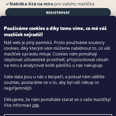
Nabídka šitá na míru
pro vašeho mazlíčka
REGISTROVAT
Používáme cookies a díky tomu víme, co má váš
mazlíček nejradši!
Možnosti platby:
Náš web je plný pamlsků. Proto používáme soubory
Dobírkou
cookies, díky kterým vám můžeme nabídnout to, co váš
Hotově i kartou na pobočce
mazlíček opravdu miluje. Cookies nám pomáhají
zlepšovat uživatelské prostředí, přizpůsobovat obsah
na míru a analyzovat kolik páníčků u nás nakupuje.
Vaše data jsou u nás v bezpečí, a pokud nám udělíte
souhlas, postaráme se o to, aby byl váš nákup co
nejpříjemnější.
Děkujeme, že nám pomáháte starat se o vaše mazlíčky!
Více informací
zde
.