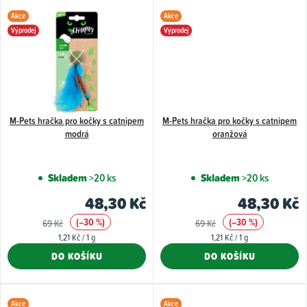
Akce
Akce
Výprodej
Výprodej
M-Pets hračka pro kočky s catnipem
M-Pets hračka pro kočky s catnipem
modrá
oranžová
Skladem
>20 ks
Skladem
>20 ks
48,30 Kč
48,30 Kč
(–30 %)
(–30 %)
69 Kč
69 Kč
Měrná
Měrná
1,21 Kč / 1 g
1,21 Kč / 1 g
cena:
cena:
DO KOŠÍKU
DO KOŠÍKU
Akce
Akce