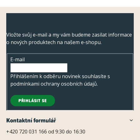
k
Z
y
Odebírat newsletter
á
v
ý
p
Vložte svůj e-mail a my vám budeme zasílat informace
p
o nových produktech na našem e-shopu.
a
i
t
s
E-mail
í
u
Přihlášením k odběru novinek souhlasíte s
podmínkami ochrany osobních údajů
.
PŘIHLÁSIT SE
Kontaktní formulář
+420 720 031 166 od 9:30 do 16:30