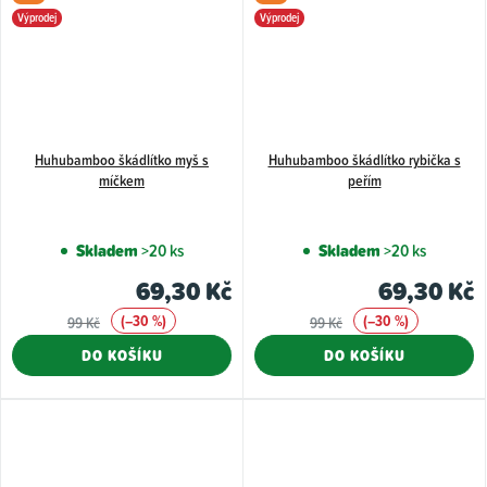
Výprodej
Výprodej
Huhubamboo škádlítko myš s
Huhubamboo škádlítko rybička s
míčkem
peřím
Skladem
>20 ks
Skladem
>20 ks
69,30 Kč
69,30 Kč
(–30 %)
(–30 %)
99 Kč
99 Kč
DO KOŠÍKU
DO KOŠÍKU