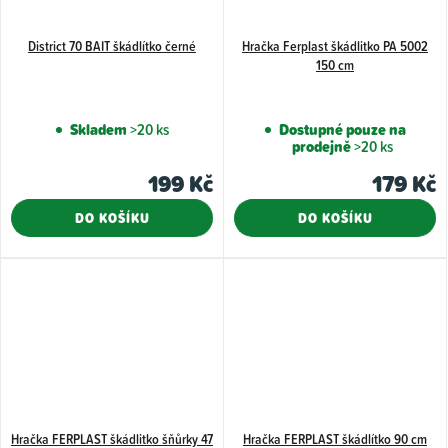
District 70 BAIT škádlítko černé
Hračka Ferplast škádlitko PA 5002
150 cm
Skladem
>20 ks
Dostupné pouze na
prodejně
>20 ks
199 Kč
179 Kč
DO KOŠÍKU
DO KOŠÍKU
Hračka FERPLAST škádlitko šňůrky 47
Hračka FERPLAST škádlítko 90 cm