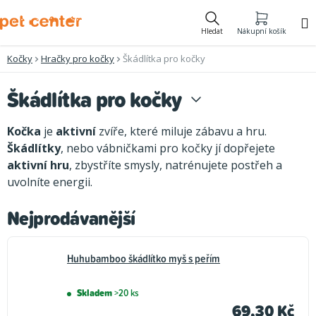
Přejít
na
Hledat
Nákupní košík
obsah
Kočky
Hračky pro kočky
Škádlítka pro kočky
Škádlítka pro kočky
Kočka
je
aktivní
zvíře, které miluje zábavu a hru.
Škádlítky
, nebo vábničkami pro kočky jí dopřejete
aktivní hru
, zbystříte smysly, natrénujete postřeh a
uvolníte energii.
Nejprodávanější
Huhubamboo škádlítko myš s peřím
Skladem
>20 ks
69,30 Kč