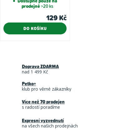
Dostupné pouze na
prodejně
>20 ks
129 Kč
DO KOŠÍKU
O
v
Doprava ZDARMA
l
nad 1 499 Kč
á
Petko+
d
klub pro věrné zákazníky
a
Více než 70 prodejen
c
s radostí poradíme
í
Expresní vyzvednutí
p
na všech našich prodejnách
r
v