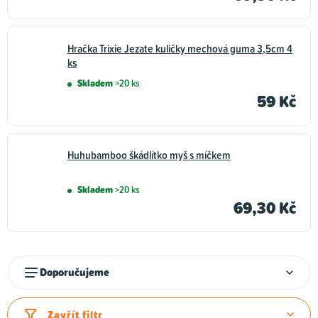
Hračka Trixie Jezate kuličky mechová guma 3,5cm 4
ks
Skladem
>20 ks
59 Kč
Huhubamboo škádlítko myš s míčkem
Skladem
>20 ks
69,30 Kč
Ř
Doporučujeme
a
z
Zavřít filtr