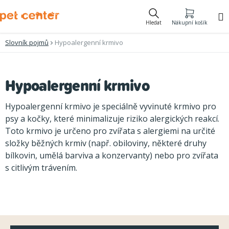
Přejít
na
Hledat
Nákupní košík
obsah
Slovník pojmů
Hypoalergenní krmivo
Hypoalergenní krmivo
Hypoalergenní krmivo je speciálně vyvinuté krmivo pro
psy a kočky, které minimalizuje riziko alergických reakcí.
Toto krmivo je určeno pro zvířata s alergiemi na určité
složky běžných krmiv (např. obiloviny, některé druhy
bílkovin, umělá barviva a konzervanty) nebo pro zvířata
s citlivým trávením.