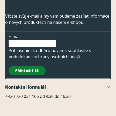
Z
Odebírat newsletter
á
p
Vložte svůj e-mail a my vám budeme zasílat informace
o nových produktech na našem e-shopu.
a
t
E-mail
í
Přihlášením k odběru novinek souhlasíte s
podmínkami ochrany osobních údajů
.
PŘIHLÁSIT SE
Kontaktní formulář
+420 720 031 166 od 9:30 do 16:30