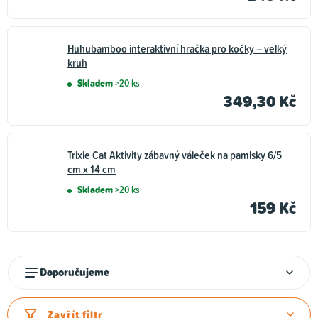
Huhubamboo interaktivní hračka pro kočky – velký
kruh
Skladem
>20 ks
349,30 Kč
Trixie Cat Aktivity zábavný váleček na pamlsky 6/5
cm x 14 cm
Skladem
>20 ks
159 Kč
Ř
Doporučujeme
a
z
Zavřít filtr