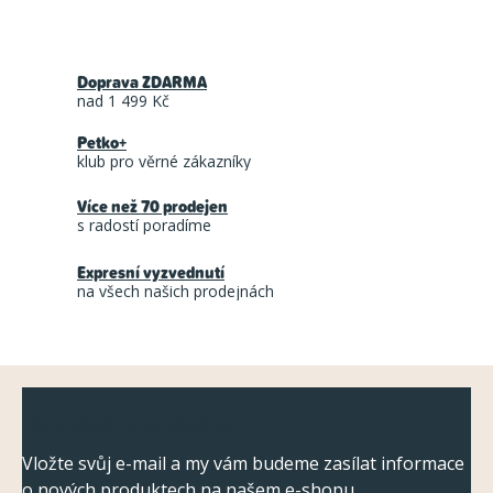
O
v
Doprava ZDARMA
l
nad 1 499 Kč
á
Petko+
d
klub pro věrné zákazníky
a
Více než 70 prodejen
c
s radostí poradíme
í
Expresní vyzvednutí
p
na všech našich prodejnách
r
v
k
Z
y
Odebírat newsletter
á
v
ý
p
Vložte svůj e-mail a my vám budeme zasílat informace
o nových produktech na našem e-shopu.