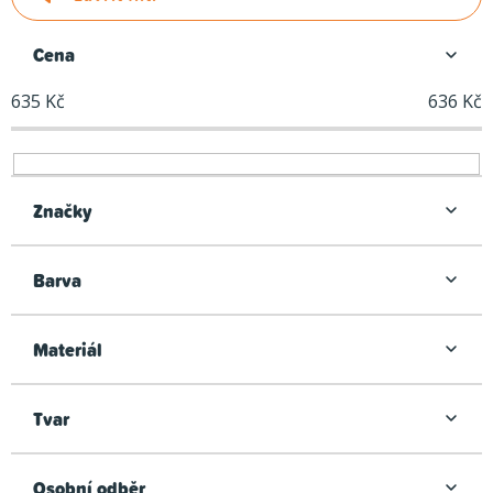
e
n
Cena
í
635
Kč
636
Kč
p
r
o
d
Značky
u
k
Barva
t
ů
Materiál
Tvar
Osobní odběr