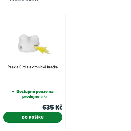
V
ý
p
i
s
p
Peek a Bird elektronická hračka
r
o
d
Dostupné pouze na
u
prodejně
5 ks
k
635 Kč
t
DO KOŠÍKU
ů