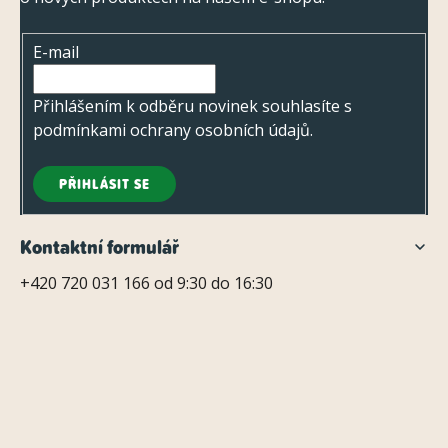
p
a
i
t
s
E-mail
í
u
Přihlášením k odběru novinek souhlasíte s
podmínkami ochrany osobních údajů
.
PŘIHLÁSIT SE
Kontaktní formulář
+420 720 031 166 od 9:30 do 16:30