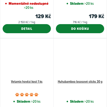
Momentálně nedostupné
Skladem
>20 ks
>20 ks
129 Kč
179 Kč
Měrná
Měrná
2 150 Kč / 1 kg
716 Kč / 1 kg
cena:
cena:
DETAIL
DO KOŠÍKU
Vetamix hovězí kost 1 ks
Huhubamboo lososové sticks 30 g
Průměrné
hodnocení
Skladem
>20 ks
Skladem
>20 ks
produktu