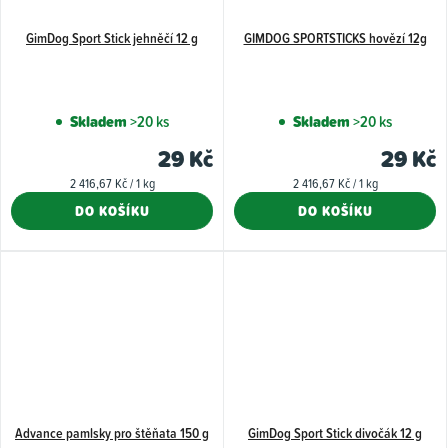
GimDog Sport Stick jehněčí 12 g
GIMDOG SPORTSTICKS hovězí 12g
Skladem
>20 ks
Skladem
>20 ks
29 Kč
29 Kč
Měrná
Měrná
2 416,67 Kč / 1 kg
2 416,67 Kč / 1 kg
cena:
cena:
DO KOŠÍKU
DO KOŠÍKU
Advance pamlsky pro štěňata 150 g
GimDog Sport Stick divočák 12 g