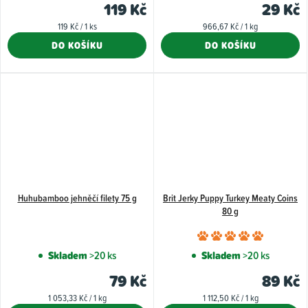
119 Kč
29 Kč
je
Měrná
Měrná
119 Kč / 1 ks
966,67 Kč / 1 kg
5,0
cena:
cena:
DO KOŠÍKU
DO KOŠÍKU
z
5
hvězdiček.
Huhubamboo jehněčí filety 75 g
Brit Jerky Puppy Turkey Meaty Coins
80 g
Průměr
hodnoce
Skladem
>20 ks
Skladem
>20 ks
produkt
79 Kč
89 Kč
je
Měrná
Měrná
1 053,33 Kč / 1 kg
1 112,50 Kč / 1 kg
5,0