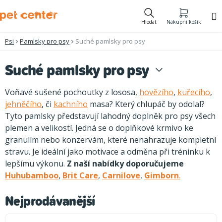
Přejít
na
Hledat
Nákupní košík
obsah
Psi
Pamlsky pro psy
Suché pamlsky pro psy
Suché pamlsky pro psy
Voňavé sušené pochoutky z lososa,
hovězího
,
kuřecího
,
jehněčího
, či
kachního
masa? Který chlupáč by odolal?
Tyto pamlsky představují lahodný doplněk pro psy všech
plemen a velikostí. Jedná se o doplňkové krmivo ke
granulím nebo konzervám, které nenahrazuje kompletní
stravu. Je ideální jako motivace a odměna při tréninku k
lepšímu výkonu.
Z naší nabídky doporučujeme
Huhubamboo
,
Brit Care
,
Carnilove
,
Gimborn
.
Nejprodávanější