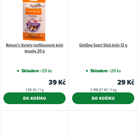
Nature's Variety lyofilizované krůtí
GimDog Sport Stick krůtí 12 g
kousky 20 g
Skladem
>20 ks
Skladem
>20 ks
39 Kč
29 Kč
Měrná
Měrná
1,95 Kč / 1 g
2 416,67 Kč / 1 kg
cena:
cena:
DO KOŠÍKU
DO KOŠÍKU