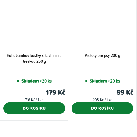
Huhubamboo kostky s kachním a
Piškoty pro psy 200 g
treskou 250 g
Skladem
>20 ks
Skladem
>20 ks
179 Kč
59 Kč
Měrná
Měrná
716 Kč / 1 kg
295 Kč / 1 kg
cena:
cena:
DO KOŠÍKU
DO KOŠÍKU