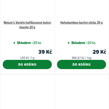
Nature's Variety lyofilizované kuřecí
Huhubamboo kachní sticks 30 g
kousky 20 g
Skladem
>20 ks
Skladem
>20 ks
39 Kč
29 Kč
Měrná
Měrná
1,95 Kč / 1 g
966,67 Kč / 1 kg
cena:
cena:
DO KOŠÍKU
DO KOŠÍKU