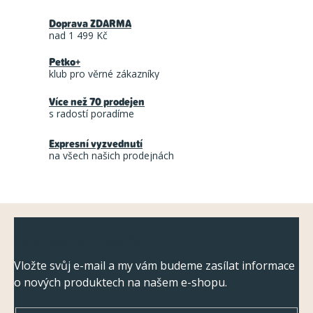
r
l
á
Doprava ZDARMA
á
n
nad 1 499 Kč
d
k
Petko+
a
o
klub pro věrné zákazníky
c
v
á
Více než 70 prodejen
í
s radostí poradíme
n
p
í
r
Expresní vyzvednutí
na všech našich prodejnách
v
k
y
Z
v
Odebírat newsletter
ý
á
p
p
Vložte svůj e-mail a my vám budeme zasílat informace
i
o nových produktech na našem e-shopu.
a
s
t