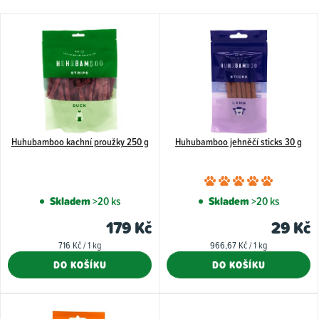
V
ý
p
i
s
p
Huhubamboo kachní proužky 250 g
Huhubamboo jehněčí sticks 30 g
r
o
Průměr
d
hodnoce
Skladem
>20 ks
Skladem
>20 ks
u
produkt
179 Kč
29 Kč
k
je
Měrná
Měrná
716 Kč / 1 kg
966,67 Kč / 1 kg
5,0
t
cena:
cena:
DO KOŠÍKU
DO KOŠÍKU
z
ů
5
hvězdiče