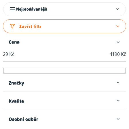
Ř
Nejprodávanější
a
z
Zavřít filtr
e
n
Cena
í
29
Kč
4190
Kč
p
r
o
d
Značky
u
k
Kvalita
t
ů
Osobní odběr