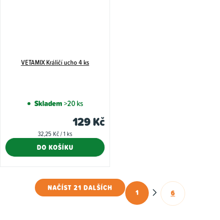
VETAMIX Králičí ucho 4 ks
Skladem
>20 ks
129 Kč
Měrná
32,25 Kč / 1 ks
cena:
DO KOŠÍKU
NAČÍST 21 DALŠÍCH
1
6
O
S
t
v