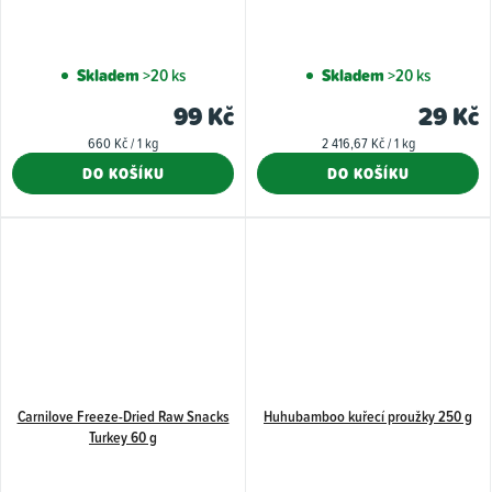
Skladem
>20 ks
Skladem
>20 ks
99 Kč
29 Kč
Měrná
Měrná
660 Kč / 1 kg
2 416,67 Kč / 1 kg
cena:
cena:
DO KOŠÍKU
DO KOŠÍKU
Carnilove Freeze-Dried Raw Snacks
Huhubamboo kuřecí proužky 250 g
Turkey 60 g