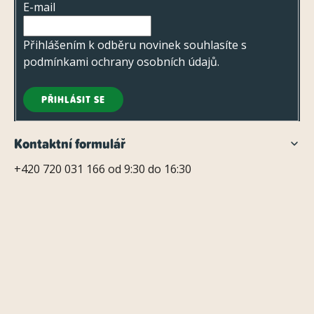
u
E-mail
í
Přihlášením k odběru novinek souhlasíte s
podmínkami ochrany osobních údajů
.
PŘIHLÁSIT SE
Kontaktní formulář
+420 720 031 166 od 9:30 do 16:30