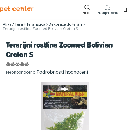
Přejít
na
Hledat
Nákupní košík
obsah
Akva / Tera
Teraristika
Dekorace do terárií
Terarijní rostlina Zoomed Bolivian Croton S
Terarijní rostlina Zoomed Bolivian
Croton S
Průměrné
Podrobnosti hodnocení
Neohodnoceno
hodnocení
produktu
je
0,0
z
5
hvězdiček.