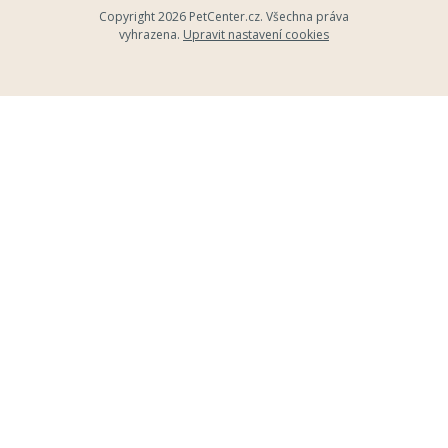
Copyright 2026
PetCenter.cz
. Všechna práva
vyhrazena.
Upravit nastavení cookies