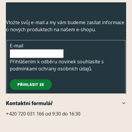
Z
Odebírat newsletter
á
p
Vložte svůj e-mail a my vám budeme zasílat informace
o nových produktech na našem e-shopu.
a
t
E-mail
í
Přihlášením k odběru novinek souhlasíte s
podmínkami ochrany osobních údajů
.
PŘIHLÁSIT SE
Kontaktní formulář
+420 720 031 166 od 9:30 do 16:30