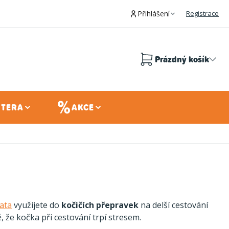
Přihlášení
Registrace
Prázdný košík
Nákupní
košík
 TERA
AKCE
ata
využijete do
kočičích přepravek
na delší cestování
, že kočka při cestování trpí stresem.