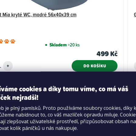
t Mia kryté WC, modré 56x40x39 cm
Průměrné
Skladem
>20 ks
hodnocení
499 Kč
produktu
je
DO KOŠÍKU
5,0
z
5
íváme cookies a díky tomu víme, co má váš
hvězdiček.
ček nejradši!
b je plný pamlsků. Proto používáme soubory cookies, díky 
žeme nabídnout to, co váš mazlíček opravdu miluje. Cooki
jí zlepšovat uživatelské prostředí, přizpůsobovat obsah na
ovat kolik páníčků u nás nakupuje.