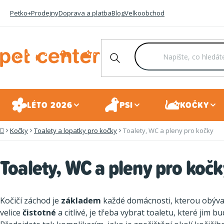
Přejít
Petko+
Prodejny
Doprava a platba
Blog
Velkoobchod
na
obsah
LÉTO 2026
PSI
KOČKY
Kočky
Toalety a lopatky pro kočky
Toalety, WC a pleny pro kočky
Domů
Toalety, WC a pleny pro kočk
Kočičí záchod je
základem
každé domácnosti, kterou obývají
velice
čistotné
a citlivé, je třeba vybrat toaletu, které jim 