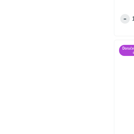
ů
Doruče