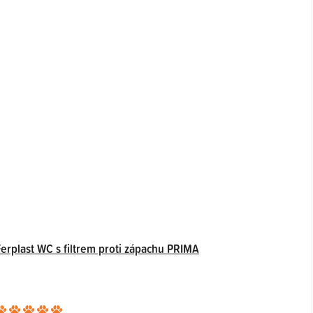
hvězdiček.
Ferplast WC s filtrem proti zápachu PRIMA
Průměrné