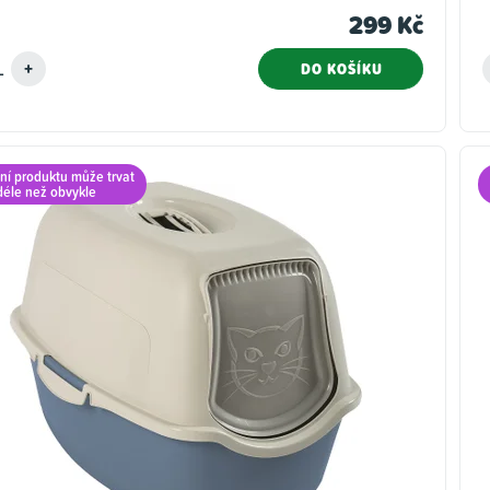
299 Kč
DO KOŠÍKU
ní produktu může trvat
déle než obvykle