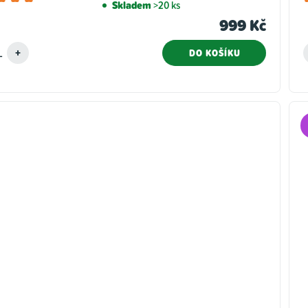
Skladem
>20 ks
hodnocení
999 Kč
produktu
je
DO KOŠÍKU
5,0
z
5
hvězdiček.