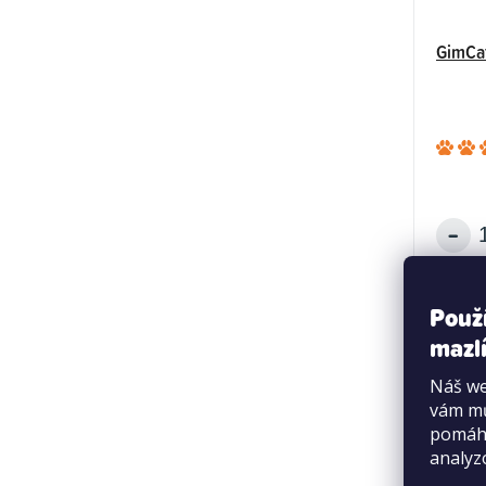
GimCa
Použ
mazlí
Náš we
vám mů
pomáha
analyz