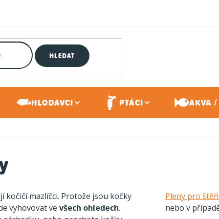
HLEDAT
HLODAVCI
PTÁCI
AKVA /
y
 kočičí mazlíčci. Protože jsou kočky
Pleny pro štěň
bude vyhovovat ve
všech ohledech
.
nebo v případě