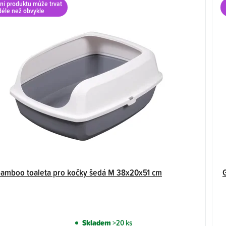
ní produktu může trvat
déle než obvykle
amboo toaleta pro kočky šedá M 38x20x51 cm
Skladem
>20 ks