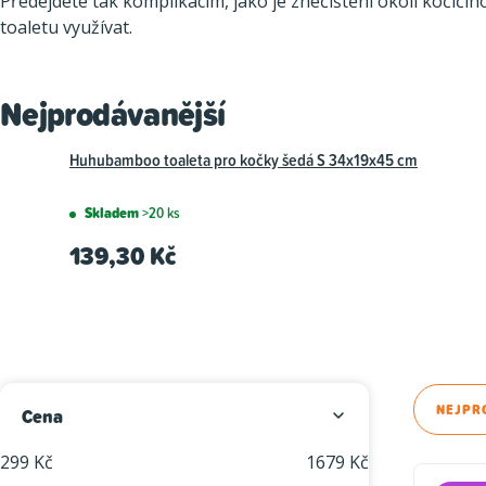
Předejdete tak komplikacím, jako je znečištění okolí kočič
toaletu využívat.
Nejprodávanější
Huhubamboo toaleta pro kočky šedá S 34x19x45 cm
Skladem
>20 ks
139,30 Kč
P
Ř
NEJPR
Cena
o
a
299
Kč
1679
Kč
V
s
z