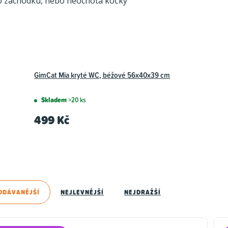
ího záchodku, nebo neochota kočky
GimCat Mia kryté WC, béžové 56x40x39 cm
Skladem
>20 ks
499 Kč
ODÁVANĚJŠÍ
NEJLEVNĚJŠÍ
NEJDRAŽŠÍ