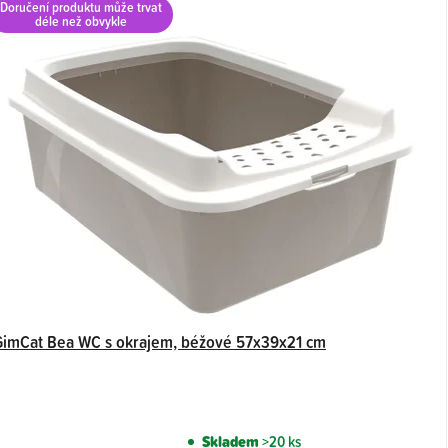
Doručení produktu může trvat
déle než obvykle
GimCat Bea WC s okrajem, béžové 57x39x21 cm
Skladem
>20 ks