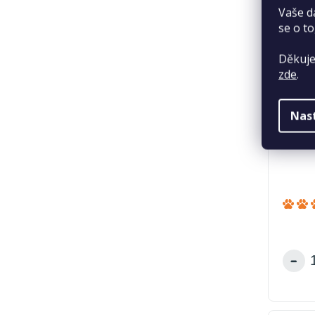
Vaše d
se o to
Děkuje
zde
.
Nas
GimCa