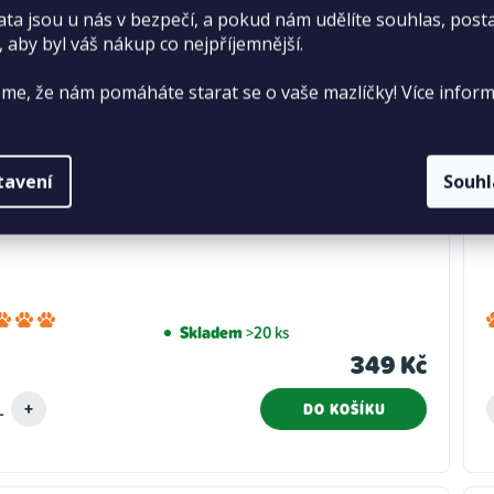
ata jsou u nás v bezpečí, a pokud nám udělíte souhlas, pos
, aby byl váš nákup co nejpříjemnější.
me, že nám pomáháte starat se o vaše mazlíčky! Více inform
tavení
Souh
t Bea WC s okrajem, modré 57x39x21 cm
Průměrné
Skladem
>20 ks
hodnocení
349 Kč
produktu
je
DO KOŠÍKU
5,0
z
5