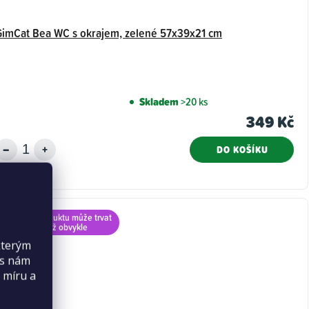
GimCat Bea WC s okrajem, zelené 57x39x21 cm
Skladem
>20 ks
349 Kč
DO KOŠÍKU
Doručení produktu může trvat
déle než obvykle
kterým
es nám
 míru a