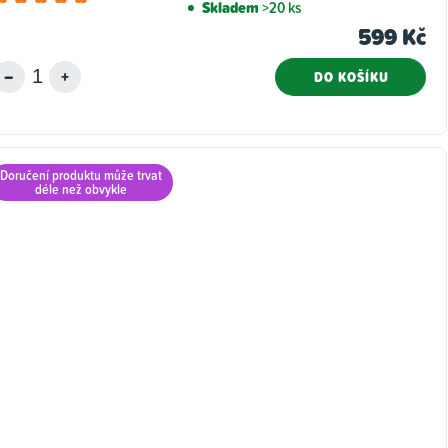
Skladem
>20 ks
hodnocení
599 Kč
produktu
je
DO KOŠÍKU
5,0
z
5
hvězdiček.
Doručení produktu může trvat
déle než obvykle