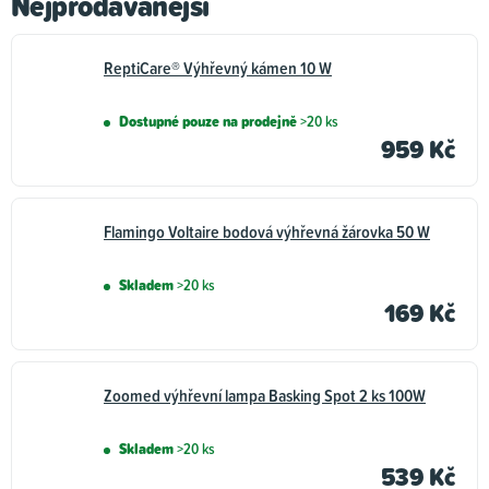
Nejprodávanější
ReptiCare® Výhřevný kámen 10 W
Dostupné pouze na prodejně
>20 ks
959 Kč
Flamingo Voltaire bodová výhřevná žárovka 50 W
Skladem
>20 ks
169 Kč
Zoomed výhřevní lampa Basking Spot 2 ks 100W
Skladem
>20 ks
539 Kč