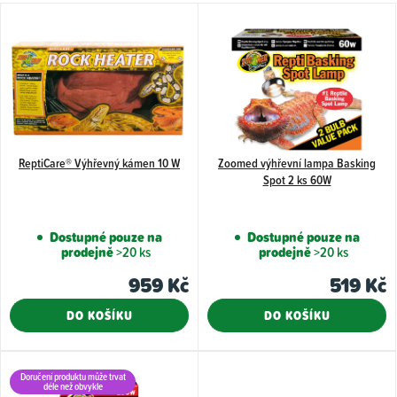
ů
V
ý
p
i
s
p
ReptiCare® Výhřevný kámen 10 W
Zoomed výhřevní lampa Basking
r
Spot 2 ks 60W
o
d
Dostupné pouze na
Dostupné pouze na
u
prodejně
>20 ks
prodejně
>20 ks
k
959 Kč
519 Kč
t
DO KOŠÍKU
DO KOŠÍKU
ů
Doručení produktu může trvat
déle než obvykle