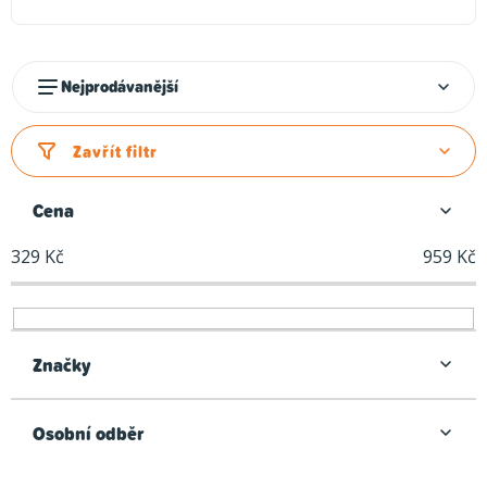
Ř
Nejprodávanější
a
z
Zavřít filtr
e
n
Cena
í
329
Kč
959
Kč
p
r
o
d
Značky
u
k
Osobní odběr
t