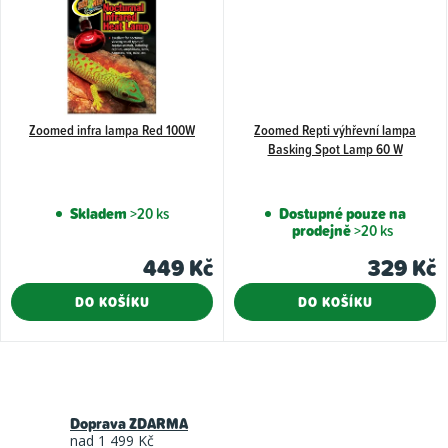
Zoomed infra lampa Red 100W
Zoomed Repti výhřevní lampa
Basking Spot Lamp 60 W
Skladem
>20 ks
Dostupné pouze na
prodejně
>20 ks
449 Kč
329 Kč
DO KOŠÍKU
DO KOŠÍKU
O
v
Doprava ZDARMA
l
nad 1 499 Kč