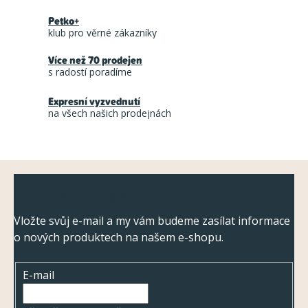
á
Petko+
d
klub pro věrné zákazníky
a
Více než 70 prodejen
c
s radostí poradíme
í
Expresní vyzvednutí
p
na všech našich prodejnách
r
v
k
Z
y
Odebírat newsletter
á
v
ý
p
Vložte svůj e-mail a my vám budeme zasílat informace
p
o nových produktech na našem e-shopu.
a
i
t
s
E-mail
í
u