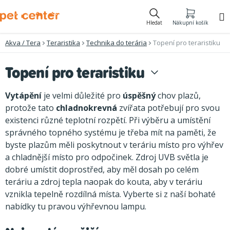
Přejít
na
Hledat
Nákupní košík
obsah
Akva / Tera
Teraristika
Technika do terária
Topení pro teraristiku
Topení pro teraristiku
Vytápění
je velmi důležité pro
úspěšný
chov plazů,
protože tato
chladnokrevná
zvířata potřebují pro svou
existenci různé teplotní rozpětí. Při výběru a umístění
správného topného systému je třeba mít na paměti, že
byste plazům měli poskytnout v teráriu místo pro výhřev
a chladnější místo pro odpočinek. Zdroj UVB světla je
dobré umístit doprostřed, aby měl dosah po celém
teráriu a zdroj tepla naopak do kouta, aby v teráriu
vznikla tepelně rozdílná místa. Vyberte si z naší bohaté
nabídky tu pravou výhřevnou lampu.