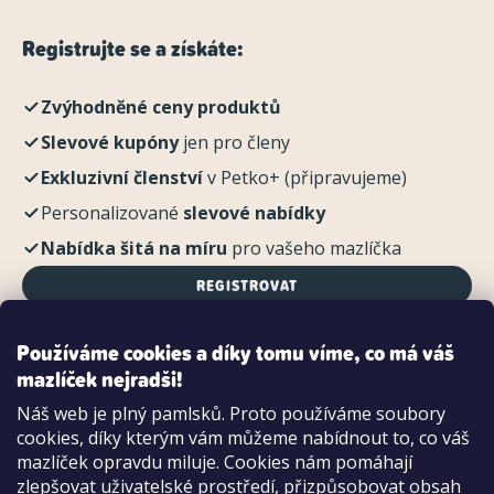
Registrujte se a získáte:
Zvýhodněné ceny produktů
Slevové kupóny
jen pro členy
Exkluzivní členství
v Petko+ (připravujeme)
Personalizované
slevové nabídky
Nabídka šitá na míru
pro vašeho mazlíčka
REGISTROVAT
Používáme cookies a díky tomu víme, co má váš
mazlíček nejradši!
Možnosti platby:
Náš web je plný pamlsků. Proto používáme soubory
Dobírkou
cookies, díky kterým vám můžeme nabídnout to, co váš
Hotově i kartou na pobočce
mazlíček opravdu miluje. Cookies nám pomáhají
zlepšovat uživatelské prostředí, přizpůsobovat obsah