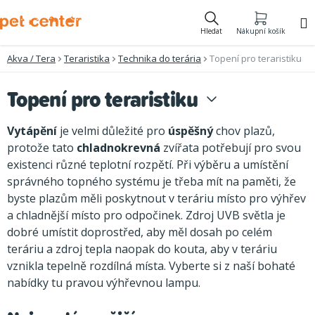
Přejít
na
Hledat
Nákupní košík
obsah
Akva / Tera
Teraristika
Technika do terária
Topení pro teraristiku
Topení pro teraristiku
Vytápění
je velmi důležité pro
úspěšný
chov plazů,
protože tato
chladnokrevná
zvířata potřebují pro svou
existenci různé teplotní rozpětí. Při výběru a umístění
správného topného systému je třeba mít na paměti, že
byste plazům měli poskytnout v teráriu místo pro výhřev
a chladnější místo pro odpočinek. Zdroj UVB světla je
dobré umístit doprostřed, aby měl dosah po celém
teráriu a zdroj tepla naopak do kouta, aby v teráriu
vznikla tepelně rozdílná místa. Vyberte si z naší bohaté
nabídky tu pravou výhřevnou lampu.