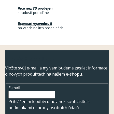
a
Více než 70 prodejen
c
s radostí poradíme
í
Expresní vyzvednutí
p
na všech našich prodejnách
r
v
k
Z
y
Odebírat newsletter
á
v
ý
p
Vložte svůj e-mail a my vám budeme zasílat informace
p
o nových produktech na našem e-shopu.
a
i
t
s
E-mail
í
u
Přihlášením k odběru novinek souhlasíte s
podmínkami ochrany osobních údajů
.