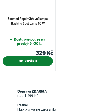
Zoomed Repti výhřevní lampa
Basking Spot Lamp 60 W
Dostupné pouze na
prodejně
>20 ks
329 Kč
DO KOŠÍKU
O
v
Doprava ZDARMA
l
nad 1 499 Kč
á
Petko+
d
klub pro věrné zákazníky