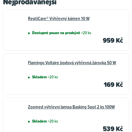
Nejprodávanější
ReptiCare® Výhřevný kámen 10 W
Dostupné pouze na prodejně
>20 ks
959 Kč
Flamingo Voltaire bodová výhřevná žárovka 50 W
Skladem
>20 ks
169 Kč
Zoomed výhřevní lampa Basking Spot 2 ks 100W
Skladem
>20 ks
539 Kč