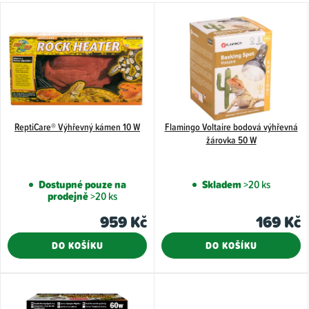
ů
V
ý
p
i
s
p
ReptiCare® Výhřevný kámen 10 W
Flamingo Voltaire bodová výhřevná
r
žárovka 50 W
o
d
Dostupné pouze na
Skladem
>20 ks
u
prodejně
>20 ks
k
959 Kč
169 Kč
t
DO KOŠÍKU
DO KOŠÍKU
ů