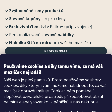
Zvýhodněné ceny produktů
Slevové kupóny
jen pro členy
Exkluzivní členství
v Petko+ (připravujeme)
Personalizované
slevové nabídky
Nabídka šitá na míru
pro vašeho mazlíčka
REGISTROVAT
Používáme cookies a díky tomu víme, co má váš
mazlíček nejradši!
Možnosti platby:
Náš web je plný pamlsků. Proto používáme soubory
Dobírkou
cookies, díky kterým vám můžeme nabídnout to, co váš
Hotově i kartou na pobočce
mazlíček opravdu miluje. Cookies nám pomáhají
zlepšovat uživatelské prostředí, přizpůsobovat obsah
na míru a analyzovat kolik páníčků u nás nakupuje.