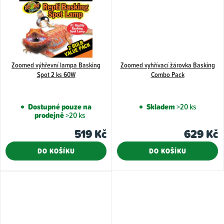
Zoomed výhřevní lampa Basking
Zoomed vyhřívací žárovka Basking
Spot 2 ks 60W
Combo Pack
Dostupné pouze na
Skladem
>20 ks
prodejně
>20 ks
519 Kč
629 Kč
DO KOŠÍKU
DO KOŠÍKU