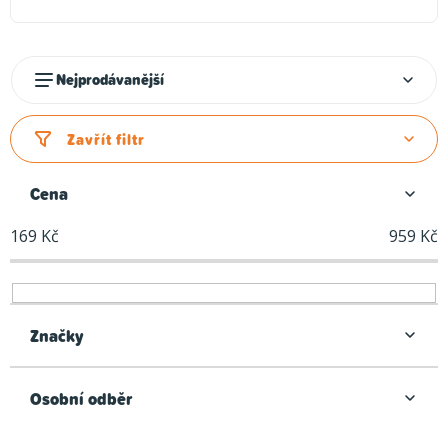
Ř
Nejprodávanější
a
z
Zavřít filtr
e
n
Cena
í
169
Kč
959
Kč
p
r
o
d
Značky
u
k
Osobní odběr
t