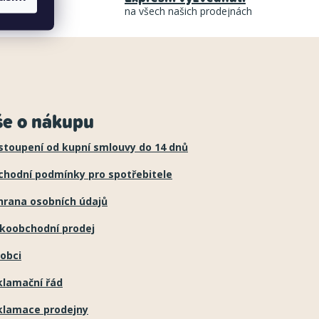
na všech našich prodejnách
še o nákupu
stoupení od kupní smlouvy do 14 dnů
chodní podmínky pro spotřebitele
hrana osobních údajů
lkoobchodní prodej
obci
klamační řád
klamace prodejny