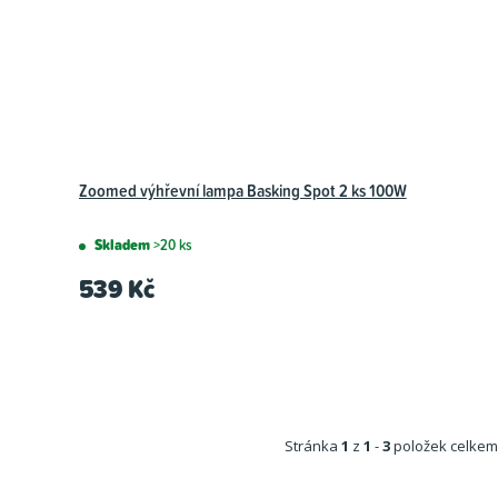
Zoomed výhřevní lampa Basking Spot 2 ks 100W
Skladem
>20 ks
539 Kč
Stránka
1
z
1
-
3
položek celkem