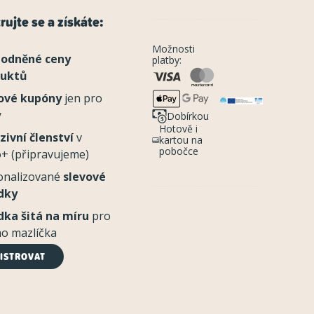
rujte se a získáte:
Možnosti
odněné ceny
platby:
duktů
ové kupóny
jen pro
y
Dobírkou
Hotově i
zivní členství
v
kartou na
pobočce
+ (připravujeme)
onalizované
slevové
dky
dka šitá na míru
pro
o mazlíčka
ISTROVAT