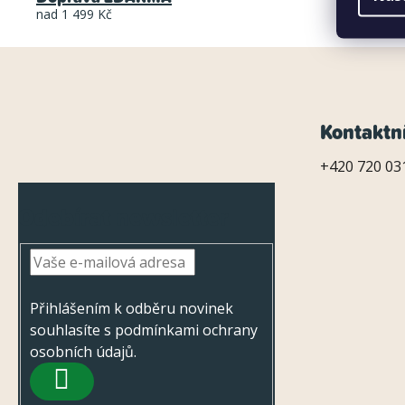
nad 1 499 Kč
klub
Z
Kontaktn
á
+420 720 031
p
Odebírat newsletter
a
t
í
Přihlášením k odběru novinek
souhlasíte s
podmínkami ochrany
osobních údajů
.
PŘIHLÁSIT
SE