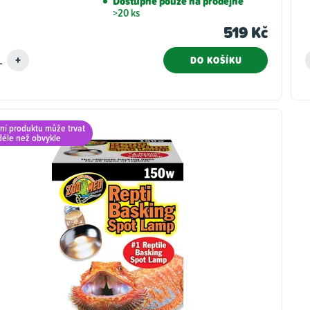
Dostupné pouze na prodejně
>20 ks
519 Kč
DO KOŠÍKU
ní produktu může trvat
déle než obvykle