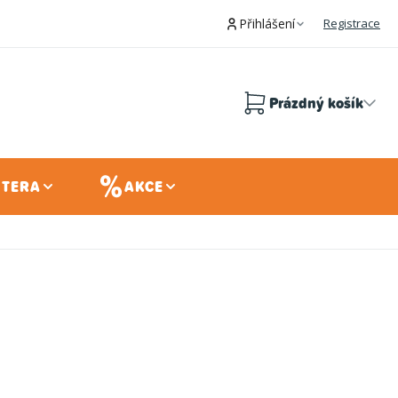
Přihlášení
Registrace
Prázdný košík
Nákupní
košík
 TERA
AKCE