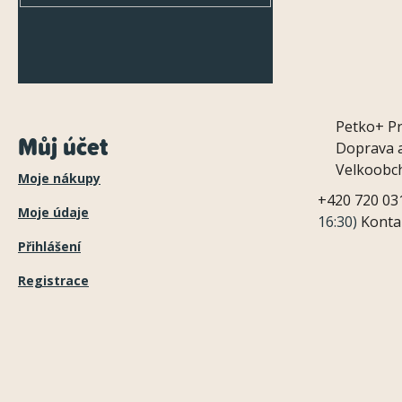
Petko+
P
Můj účet
Doprava a
Velkoobc
Moje nákupy
+420 720 03
Moje údaje
16:30)
Konta
Přihlášení
Registrace