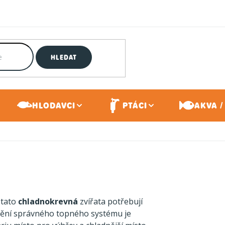
HLEDAT
HLODAVCI
PTÁCI
AKVA /
 tato
chladnokrevná
zvířata potřebují
ístění správného topného systému je