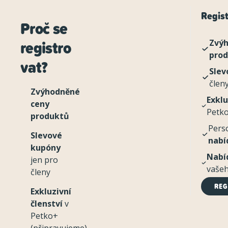
Regist
Proč se
registro
Zvýh
pro
vat?
Slev
člen
Zvýhodněné
Exklu
ceny
Petko
produktů
Pers
Slevové
nabí
kupóny
Nabí
jen pro
vašeh
členy
REG
Exkluzivní
členství
v
Petko+
(připravujeme)