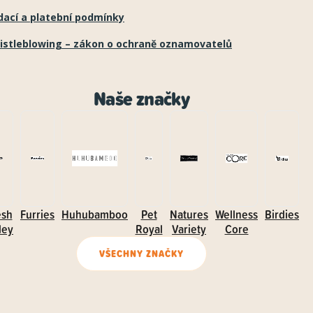
dací a platební podmínky
istleblowing – zákon o ochraně oznamovatelů
Naše značky
esh
Furries
Huhubamboo
Pet
Natures
Wellness
Birdies
ley
Royal
Variety
Core
VŠECHNY ZNAČKY