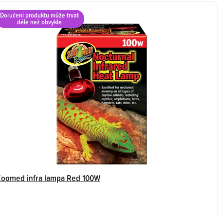
Doručení produktu může trvat
déle než obvykle
Zoomed infra lampa Red 100W