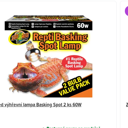
d výhřevní lampa Basking Spot 2 ks 60W