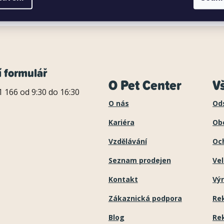
á
 pro věrné zákazníky
s radostí poradíme
d
a
c
í
í formulář
O Pet Center
V
p
 166 od 9:30 do 16:30
r
O nás
Od
v
Kariéra
Ob
k
Vzdělávání
Oc
y
Seznam prodejen
Ve
v
Kontakt
Výr
ý
Zákaznická podpora
Re
p
i
Blog
Re