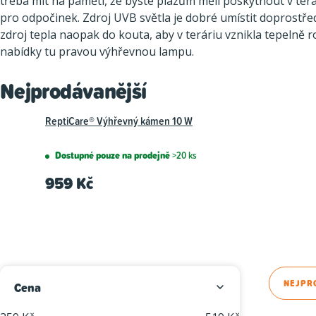
třeba mít na paměti, že byste plazům měli poskytnout v terá
pro odpočinek. Zdroj UVB světla je dobré umístit doprostře
zdroj tepla naopak do kouta, aby v teráriu vznikla tepelně r
nabídky tu pravou výhřevnou lampu.
Nejprodávanější
ReptiCare® Výhřevný kámen 10 W
Dostupné pouze na prodejně
>20 ks
959 Kč
P
Ř
NEJPR
Cena
o
a