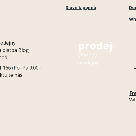
s
Slovník pojmů
Do
u
Wh
Naše
prodejny
rodejny
 platba
Blog
Všechny
hod
prodejny
1 166
(Po–Pá 9:00–
ktujte nás
Fr
Val