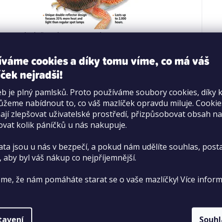
d Repti výhřevní lampa Basking Spot Lamp 150W
íváme cookies a díky tomu víme, co má váš
ček nejradši!
Dostupné pouze na prodejně
>20 ks
b je plný pamlsků. Proto používáme soubory cookies, díky 
359 Kč
žeme nabídnout to, co váš mazlíček opravdu miluje. Cooki
jí zlepšovat uživatelské prostředí, přizpůsobovat obsah na
DO KOŠÍKU
ovat kolik páníčků u nás nakupuje.
ata jsou u nás v bezpečí, a pokud nám udělíte souhlas, pos
, aby byl váš nákup co nejpříjemnější.
O
me, že nám pomáháte starat se o vaše mazlíčky! Více inform
v
l
tko+
Více než 70 prodejen
tavení
Souh