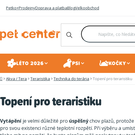
Přejít
Petko+
Prodejny
Doprava a platba
Blog
Velkoobchod
na
obsah
LÉTO 2026
PSI
KOČKY
Akva / Tera
Teraristika
Technika do terária
Topení pro teraristiku
Domů
Topení pro teraristiku
Vytápění
je velmi důležité pro
úspěšný
chov plazů, protože
pro svou existenci různé teplotní rozpětí. Při výběru a um