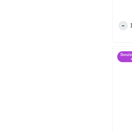
ů
Doruče