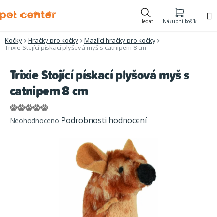
Přejít
na
Hledat
Nákupní košík
obsah
Kočky
Hračky pro kočky
Mazlící hračky pro kočky
Trixie Stojící pískací plyšová myš s catnipem 8 cm
Trixie Stojící pískací plyšová myš s
catnipem 8 cm
Průměrné
Podrobnosti hodnocení
Neohodnoceno
hodnocení
produktu
je
0,0
z
5
hvězdiček.