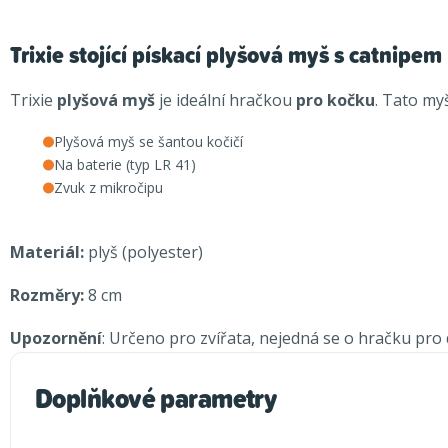
Trixie stojící pískací plyšová myš s catnipem
Trixie
plyšová myš
je ideální hračkou
pro kočku
. Tato my
Plyšová myš se šantou kočičí
Na baterie (typ LR 41)
Zvuk z mikročipu
Materiál:
plyš (polyester)
Rozměry:
8 cm
Upozornění
: Určeno pro zvířata, nejedná se o hračku pro d
Doplňkové parametry