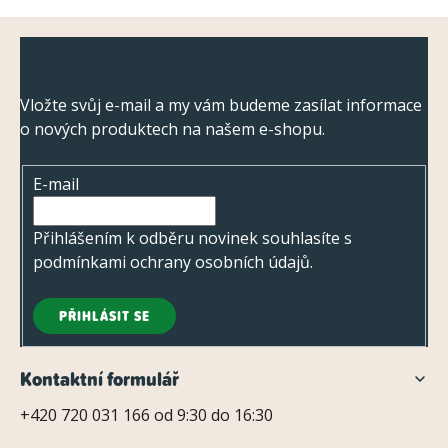
Z
Odebírat newsletter
á
p
Vložte svůj e-mail a my vám budeme zasílat informace
o nových produktech na našem e-shopu.
a
t
E-mail
í
Přihlášením k odběru novinek souhlasíte s
podmínkami ochrany osobních údajů
.
PŘIHLÁSIT SE
Kontaktní formulář
+420 720 031 166 od 9:30 do 16:30