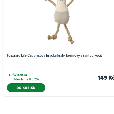
FuzzYard Life Cat plyšová hračka králík krémový s šantou kočičí
Skladem
149 K
Odesíláme 8.8.2026
DO KOŠÍKU