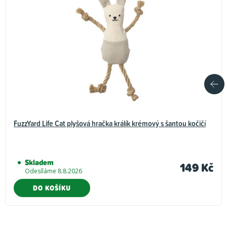
FuzzYard Life Cat plyšová hračka králík krémový s šantou kočičí
Skladem
149 Kč
Odesíláme 8.8.2026
DO KOŠÍKU