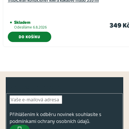
Skladem
349 K
Odesíláme 6.8.2026
DO KOŠÍKU
Z
Odebírat newsletter
á
p
a
t
Přihlášením k odběru novinek souhlasíte s
podmínkami ochrany osobních údajů
.
í