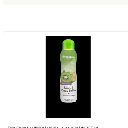
TropiClean kondicionér kiwi a kakaové máslo 355 ml