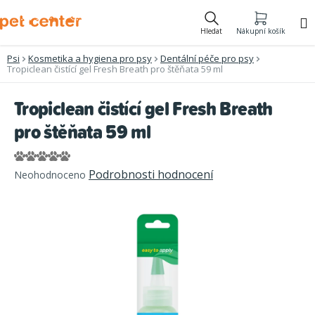
Přejít
na
Hledat
Nákupní košík
obsah
Psi
Kosmetika a hygiena pro psy
Dentální péče pro psy
Tropiclean čistící gel Fresh Breath pro štěňata 59 ml
Tropiclean čistící gel Fresh Breath
pro štěňata 59 ml
Průměrné
Podrobnosti hodnocení
Neohodnoceno
hodnocení
produktu
je
0,0
z
5
hvězdiček.