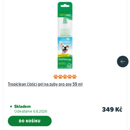
Tropiclean čistící gel na zuby pro psy 59 ml
Skladem
349 Kč
Odesíláme 6.8.2026
DO KOŠÍKU