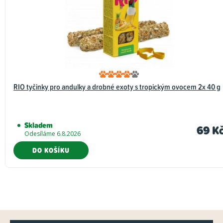
RIO tyčinky pro andulky a drobné exoty s tropickým ovocem 2x 40 g
Skladem
69 K
Odesíláme 6.8.2026
DO KOŠÍKU