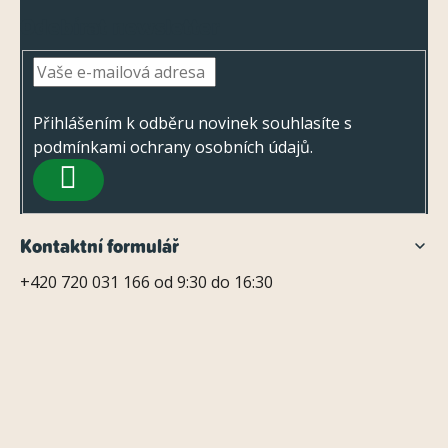
Z
Odebírat newsletter
á
p
a
t
Přihlášením k odběru novinek souhlasíte s
podmínkami ochrany osobních údajů
.
í
PŘIHLÁSIT
SE
Kontaktní formulář
+420 720 031 166 od 9:30 do 16:30