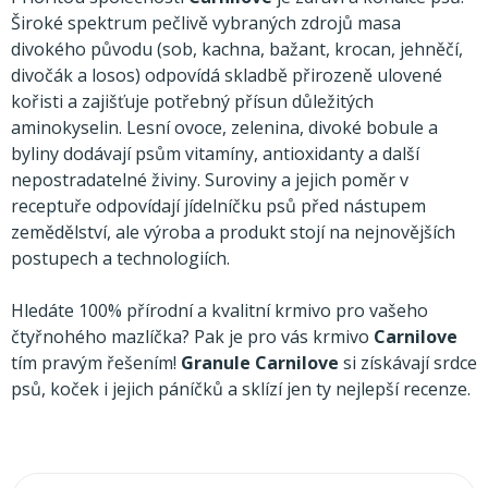
k
t
Široké spektrum pečlivě vybraných zdrojů masa
divokého původu (sob, kachna, bažant, krocan, jehněčí,
ů
divočák a losos) odpovídá skladbě přirozeně ulovené
kořisti a zajišťuje potřebný přísun důležitých
aminokyselin. Lesní ovoce, zelenina, divoké bobule a
byliny dodávají psům vitamíny, antioxidanty a další
nepostradatelné živiny. Suroviny a jejich poměr v
receptuře odpovídají jídelníčku psů před nástupem
zemědělství, ale výroba a produkt stojí na nejnovějších
postupech a technologiích.
Hledáte 100% přírodní a kvalitní krmivo pro vašeho
čtyřnohého mazlíčka? Pak je pro vás krmivo
Carnilove
tím pravým řešením!
Granule Carnilove
si získávají srdce
psů, koček i jejich páníčků a sklízí jen ty nejlepší recenze.