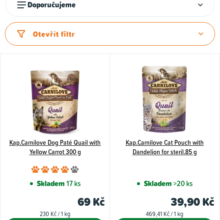
Ř
Doporučujeme
a
z
Otevřít filtr
e
n
í
p
r
o
d
u
Kap.Carnilove Dog Paté Quail with
Kap.Carnilove Cat Pouch with
Yellow Carrot 300 g
Dandelion for steril.85 g
k
Průměrné
t
hodnocení
Skladem
17 ks
Skladem
>20 ks
ů
produktu
69 Kč
39,90 Kč
je
Měrná
Měrná
230 Kč / 1 kg
469,41 Kč / 1 kg
4,0