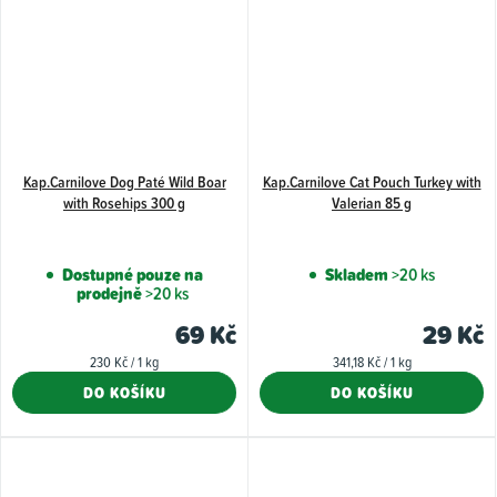
Kap.Carnilove Dog Paté Wild Boar
Kap.Carnilove Cat Pouch Turkey with
with Rosehips 300 g
Valerian 85 g
Dostupné pouze na
Skladem
>20 ks
prodejně
>20 ks
69 Kč
29 Kč
Měrná
Měrná
230 Kč / 1 kg
341,18 Kč / 1 kg
cena:
cena:
DO KOŠÍKU
DO KOŠÍKU