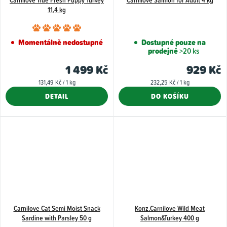
Carnilove True Fresh Puppy Turkey
Carnilove Salmon for Adult 4 kg
11,4 kg
Průměrné
hodnocení
Momentálně nedostupné
Dostupné pouze na
prodejně
>20 ks
produktu
je
1 499 Kč
929 Kč
5,0
Měrná
Měrná
131,49 Kč / 1 kg
232,25 Kč / 1 kg
z
cena:
cena:
DETAIL
DO KOŠÍKU
5
hvězdiček.
Carnilove Cat Semi Moist Snack
Konz.Carnilove Wild Meat
Sardine with Parsley 50 g
Salmon&Turkey 400 g