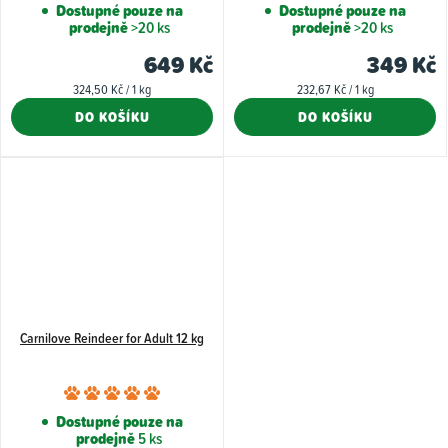
hodnocení
hodnoce
Dostupné pouze na
Dostupné pouze na
prodejně
>20 ks
prodejně
>20 ks
produktu
produkt
je
je
649 Kč
349 Kč
5,0
5,0
Měrná
Měrná
324,50 Kč / 1 kg
232,67 Kč / 1 kg
z
z
cena:
cena:
DO KOŠÍKU
DO KOŠÍKU
5
5
hvězdiček.
hvězdiče
Carnilove Reindeer for Adult 12 kg
Průměrné
hodnocení
Dostupné pouze na
prodejně
5 ks
produktu