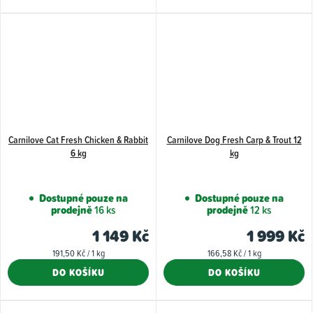
Carnilove Cat Fresh Chicken & Rabbit
Carnilove Dog Fresh Carp & Trout 12
6 kg
kg
Dostupné pouze na
Dostupné pouze na
prodejně
16 ks
prodejně
12 ks
1 149 Kč
1 999 Kč
Měrná
Měrná
191,50 Kč / 1 kg
166,58 Kč / 1 kg
cena:
cena:
DO KOŠÍKU
DO KOŠÍKU