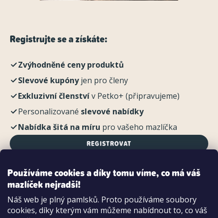
Registrujte se a získáte:
Zvýhodněné ceny produktů
Slevové kupóny
jen pro členy
Exkluzivní členství
v Petko+ (připravujeme)
Personalizované
slevové nabídky
Nabídka šitá na míru
pro vašeho mazlíčka
REGISTROVAT
Používáme cookies a díky tomu víme, co má váš
mazlíček nejradši!
Možnosti platby:
Náš web je plný pamlsků. Proto používáme soubory
Dobírkou
cookies, díky kterým vám můžeme nabídnout to, co váš
Hotově i kartou na pobočce