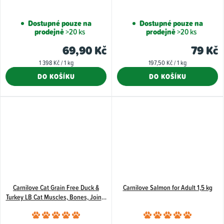
Dostupné pouze na
Dostupné pouze na
prodejně
>20 ks
prodejně
>20 ks
69,90 Kč
79 Kč
Měrná
Měrná
1 398 Kč / 1 kg
197,50 Kč / 1 kg
cena:
cena:
DO KOŠÍKU
DO KOŠÍKU
Carnilove Cat Grain Free Duck &
Carnilove Salmon for Adult 1,5 kg
Turkey LB Cat Muscles, Bones, Joints
2 kg
Průměrné
Průměr