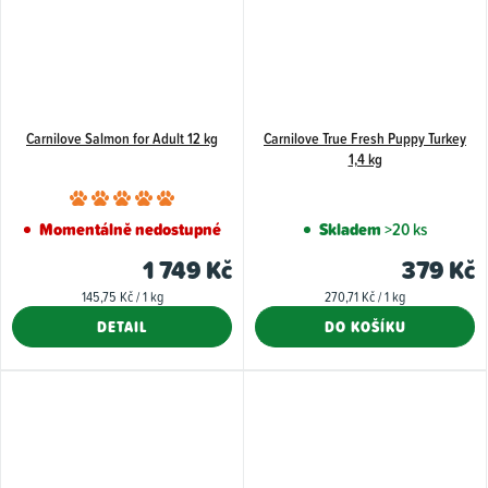
Carnilove Salmon for Adult 12 kg
Carnilove True Fresh Puppy Turkey
1,4 kg
Průměrné
hodnocení
Momentálně nedostupné
Skladem
>20 ks
produktu
1 749 Kč
379 Kč
je
Měrná
Měrná
145,75 Kč / 1 kg
270,71 Kč / 1 kg
5,0
cena:
cena:
DETAIL
DO KOŠÍKU
z
5
hvězdiček.