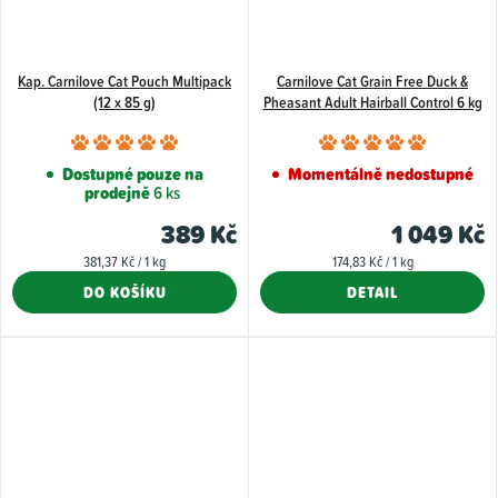
Kap. Carnilove Cat Pouch Multipack
Carnilove Cat Grain Free Duck &
(12 x 85 g)
Pheasant Adult Hairball Control 6 kg
Průměrné
Průměr
hodnocení
hodnoce
Dostupné pouze na
Momentálně nedostupné
prodejně
6 ks
produktu
produkt
je
je
389 Kč
1 049 Kč
5,0
5,0
Měrná
Měrná
381,37 Kč / 1 kg
174,83 Kč / 1 kg
z
z
cena:
cena:
DO KOŠÍKU
DETAIL
5
5
hvězdiček.
hvězdiče