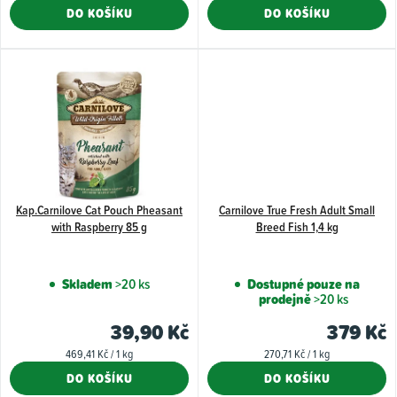
cena:
cena:
DO KOŠÍKU
DO KOŠÍKU
z
5
hvězdiček.
Kap.Carnilove Cat Pouch Pheasant
Carnilove True Fresh Adult Small
with Raspberry 85 g
Breed Fish 1,4 kg
Skladem
>20 ks
Dostupné pouze na
prodejně
>20 ks
39,90 Kč
379 Kč
Měrná
Měrná
469,41 Kč / 1 kg
270,71 Kč / 1 kg
cena:
cena:
DO KOŠÍKU
DO KOŠÍKU