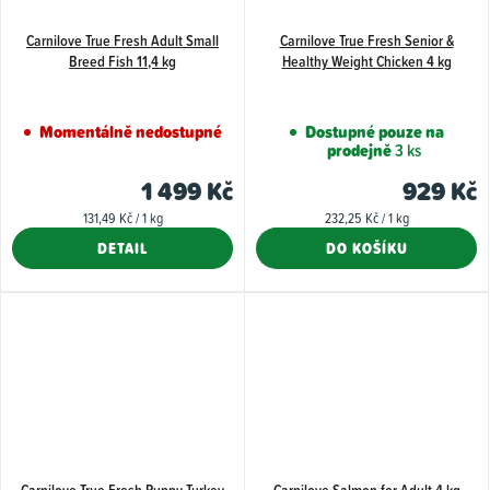
Carnilove True Fresh Adult Small
Carnilove True Fresh Senior &
Breed Fish 11,4 kg
Healthy Weight Chicken 4 kg
Momentálně nedostupné
Dostupné pouze na
prodejně
3 ks
1 499 Kč
929 Kč
Měrná
Měrná
131,49 Kč / 1 kg
232,25 Kč / 1 kg
cena:
cena:
DETAIL
DO KOŠÍKU