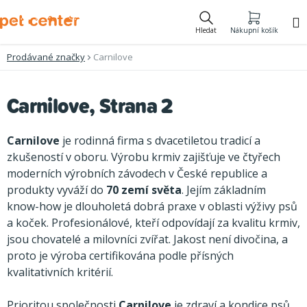
Přejít
na
Hledat
Nákupní košík
obsah
Prodávané značky
Carnilove
V
Carnilove
, Strana 2
ý
p
Carnilove
je rodinná firma s dvacetiletou tradicí a
i
zkušeností v oboru. Výrobu krmiv zajišťuje ve čtyřech
moderních výrobních závodech v České republice a
s
produkty vyváží do
70 zemí světa
. Jejím základním
p
know-how je dlouholetá dobrá praxe v oblasti výživy psů
r
a koček. Profesionálové, kteří odpovídají za kvalitu krmiv,
o
jsou chovatelé a milovníci zvířat. Jakost není divočina, a
proto je výroba certifikována podle přísných
d
kvalitativních kritérií.
u
Prioritou společnosti
Carnilove
je zdraví a kondice psů.