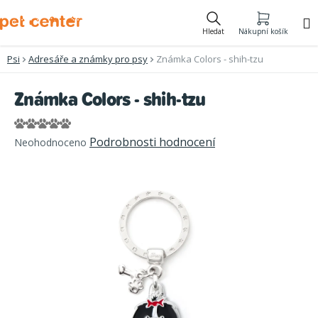
Přejít
na
Hledat
Nákupní košík
obsah
Psi
Adresáře a známky pro psy
Známka Colors - shih-tzu
Známka Colors - shih-tzu
Průměrné
Podrobnosti hodnocení
Neohodnoceno
hodnocení
produktu
je
0,0
z
5
hvězdiček.