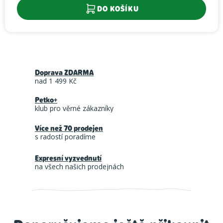
DO KOŠÍKU
Doprava ZDARMA
nad 1 499 Kč
Petko+
klub pro věrné zákazníky
Více než 70 prodejen
s radostí poradíme
Expresní vyzvednutí
na všech našich prodejnách