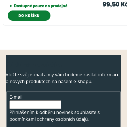
99,50 K
Dostupné pouze na prodejně
DO KOŠÍKU
Z
Odebírat newsletter
á
p
Vložte svůj e-mail a my vám budeme zasílat informace
o nových produktech na našem e-shopu.
a
t
E-mail
í
Přihlášením k odběru novinek souhlasíte s
podmínkami ochrany osobních údajů
.