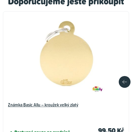
Doporučujeme ještě přikoupit
Známka Basic Allu – kroužek velký zlatý
99,50 Kč