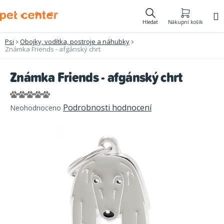
Přejít
na
Hledat
Nákupní košík
obsah
Psi
Obojky, vodítka, postroje a náhubky
Známka Friends - afgánský chrt
Známka Friends - afgánský chrt
Průměrné
Podrobnosti hodnocení
Neohodnoceno
hodnocení
produktu
je
0,0
z
5
hvězdiček.