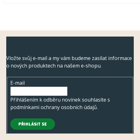
Z
Odebírat newsletter
á
p
Vložte svůj e-mail a my vám budeme zasílat informace
o nových produktech na našem e-shopu.
a
t
E-mail
í
Přihlášením k odběru novinek souhlasíte s
podmínkami ochrany osobních údajů
.
PŘIHLÁSIT SE