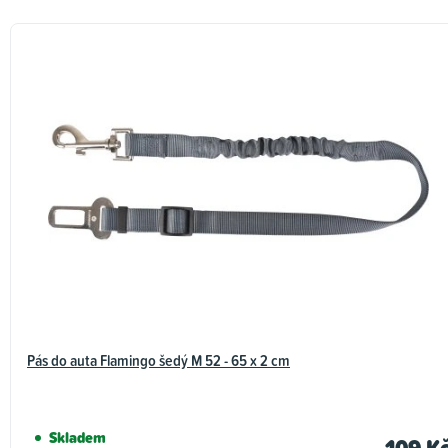
Pás do auta Flamingo šedý M 52 - 65 x 2 cm
Skladem
109 K