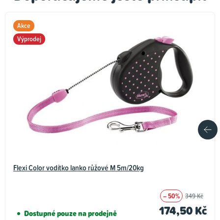
Akce
Výprodej
Flexi Color vodítko lanko růžové M 5m/20kg
– 50%
349 Kč
174,50 Kč
Dostupné pouze na prodejně