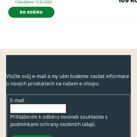
Odesíláme 10.8.2026
DO KOŠÍKU
Z
Odebírat newsletter
á
p
Vložte svůj e-mail a my vám budeme zasílat informace
o nových produktech na našem e-shopu.
a
t
E-mail
í
Přihlášením k odběru novinek souhlasíte s
podmínkami ochrany osobních údajů
.