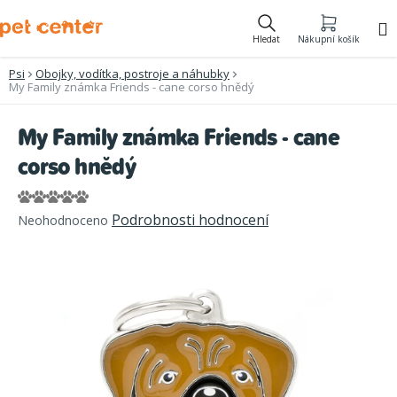
Přejít
na
Hledat
Nákupní košík
obsah
Psi
Obojky, vodítka, postroje a náhubky
My Family známka Friends - cane corso hnědý
My Family známka Friends - cane
corso hnědý
Průměrné
Podrobnosti hodnocení
Neohodnoceno
hodnocení
produktu
je
0,0
z
5
hvězdiček.