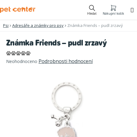
Přejít
na
Hledat
Nákupní košík
obsah
Psi
Adresáře a známky pro psy
Známka Friends – pudl zrzavý
Známka Friends – pudl zrzavý
Průměrné
Podrobnosti hodnocení
Neohodnoceno
hodnocení
produktu
je
0,0
z
5
hvězdiček.