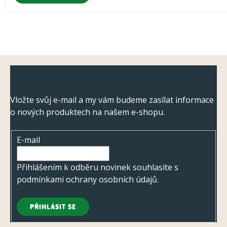
Z
Odebírat newsletter
á
p
Vložte svůj e-mail a my vám budeme zasílat informace
o nových produktech na našem e-shopu.
a
t
E-mail
í
Přihlášením k odběru novinek souhlasíte s
podmínkami ochrany osobních údajů
.
PŘIHLÁSIT SE