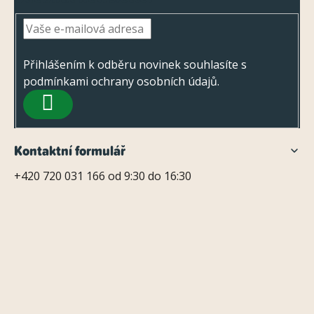
á
p
a
t
Přihlášením k odběru novinek souhlasíte s
podmínkami ochrany osobních údajů
.
í
PŘIHLÁSIT
SE
Kontaktní formulář
+420 720 031 166 od 9:30 do 16:30