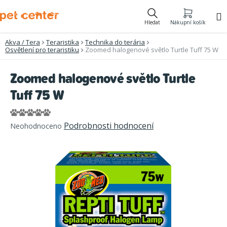
Přejít
na
Hledat
Nákupní košík
obsah
Akva / Tera
Teraristika
Technika do terária
Osvětlení pro teraristiku
Zoomed halogenové světlo Turtle Tuff 75 W
Zoomed halogenové světlo Turtle
Tuff 75 W
Průměrné
Podrobnosti hodnocení
Neohodnoceno
hodnocení
produktu
je
0,0
z
5
hvězdiček.