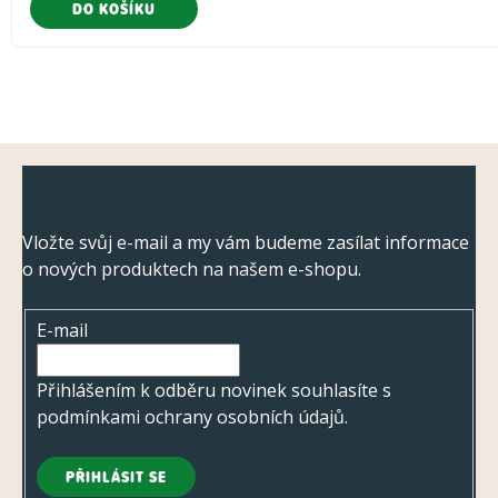
DO KOŠÍKU
Z
Odebírat newsletter
á
p
Vložte svůj e-mail a my vám budeme zasílat informace
o nových produktech na našem e-shopu.
a
t
E-mail
í
Přihlášením k odběru novinek souhlasíte s
podmínkami ochrany osobních údajů
.
PŘIHLÁSIT SE