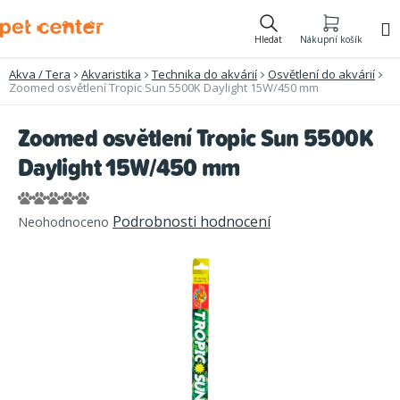
Přejít
na
Hledat
Nákupní košík
obsah
Akva / Tera
Akvaristika
Technika do akvárií
Osvětlení do akvárií
Zoomed osvětlení Tropic Sun 5500K Daylight 15W/450 mm
Zoomed osvětlení Tropic Sun 5500K
Daylight 15W/450 mm
Průměrné
Podrobnosti hodnocení
Neohodnoceno
hodnocení
produktu
je
0,0
z
5
hvězdiček.