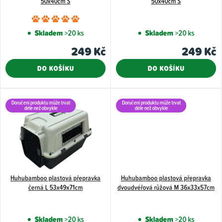
50x40cm S
50x40cm S
o
Průměrné
d
hodnocení
Skladem
>20 ks
Skladem
>20 ks
u
produktu
249 Kč
249 Kč
k
je
5,0
t
DO KOŠÍKU
DO KOŠÍKU
z
ů
5
hvězdiček.
Doručení produktu může trvat
Doručení produktu může trvat
déle než obvykle
déle než obvykle
Huhubamboo plastová přepravka
Huhubamboo plastová přepravka
černá L 53x49x71cm
dvoudvéřová růžová M 36x33x57cm
Skladem
>20 ks
Skladem
>20 ks