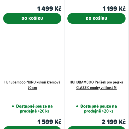
1 499 Kč
1 199 Kč
DO KOŠÍKU
DO KOŠÍKU
Huhubamboo ŇUŇU kukaň krémová
HUHUBAMBOO Pelíšek pro pejska
70 cm
CLASSIC modrý velikost M
Dostupné pouze na
Dostupné pouze na
prodejně
>20 ks
prodejně
>20 ks
1 599 Kč
2 199 Kč