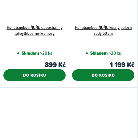
Huhubamboo ŇUŇU oboustranný
Huhubamboo ŇUŇU kulatý pelech
tulipytlík černo-krémový
šedý 50 cm
Skladem
>20 ks
Skladem
>20 ks
899 Kč
1 199 Kč
DO KOŠÍKU
DO KOŠÍKU