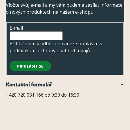
p
p
Vložte svůj e-mail a my vám budeme zasílat informace
i
o nových produktech na našem e-shopu.
a
s
t
u
E-mail
í
Přihlášením k odběru novinek souhlasíte s
podmínkami ochrany osobních údajů
.
PŘIHLÁSIT SE
Kontaktní formulář
+420 720 031 166 od 9:30 do 16:30