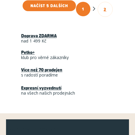
NAČÍST 5 DALŠÍCH
1
2
O
S
t
v
r
l
á
Doprava ZDARMA
á
n
nad 1 499 Kč
d
k
Petko+
a
o
klub pro věrné zákazníky
c
v
á
Více než 70 prodejen
í
s radostí poradíme
n
p
í
r
Expresní vyzvednutí
na všech našich prodejnách
v
k
y
Z
v
Odebírat newsletter
ý
á