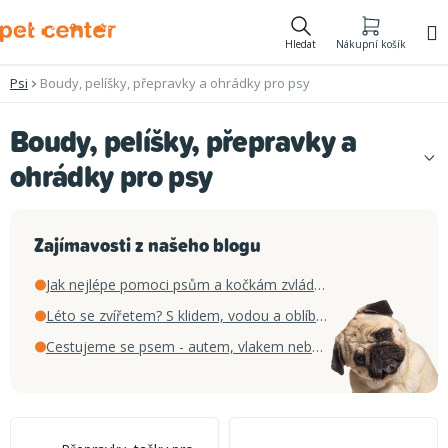
Přejít
na
Hledat
Nákupní košík
obsah
Psi
Boudy, pelíšky, přepravky a ohrádky pro psy
Boudy, pelíšky, přepravky a
ohrádky pro psy
Zajímavosti z našeho blogu
Jak nejlépe pomoci psům a kočkám zvládnout horké letní dny
Léto se zvířetem? S klidem, vodou a oblíbenou hračkou
Cestujeme se psem - autem, vlakem nebo letadlem?