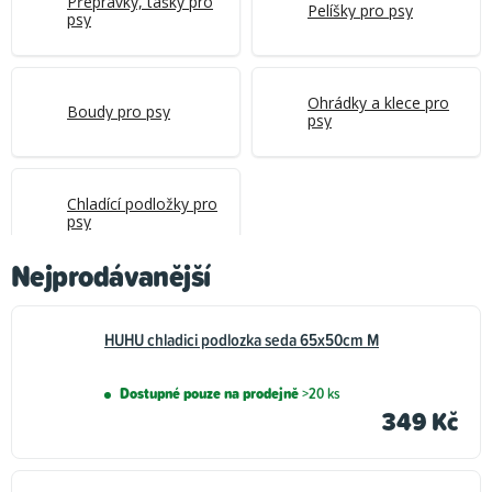
Přepravky, tašky pro
Pelíšky pro psy
psy
Ohrádky a klece pro
Boudy pro psy
psy
Chladící podložky pro
psy
Nejprodávanější
HUHU chladici podlozka seda 65x50cm M
Dostupné pouze na prodejně
>20 ks
349 Kč