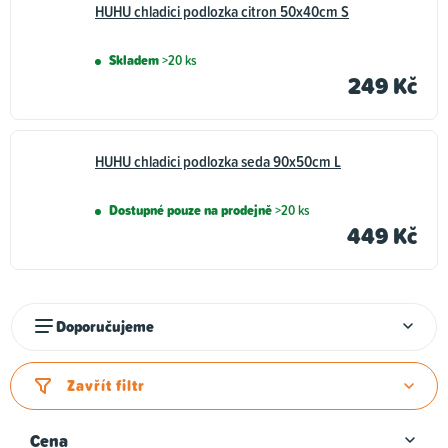
HUHU chladici podlozka citron 50x40cm S
Skladem
>20 ks
249 Kč
HUHU chladici podlozka seda 90x50cm L
Dostupné pouze na prodejně
>20 ks
449 Kč
Ř
Doporučujeme
a
z
Zavřít filtr
e
n
Cena