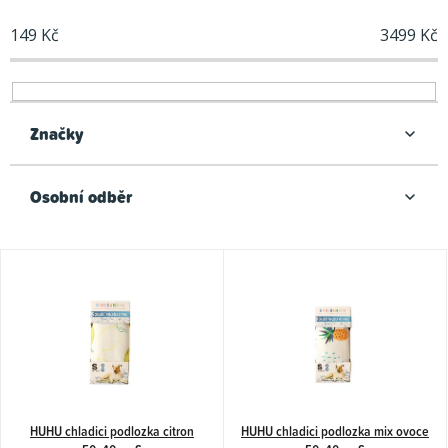
í
149
Kč
3499
Kč
p
r
o
d
Značky
u
k
Osobní odběr
t
ů
V
ý
p
i
s
p
HUHU chladici podlozka citron
HUHU chladici podlozka mix ovoce
r