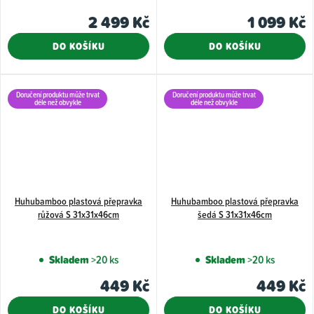
2 499 Kč
1 099 Kč
DO KOŠÍKU
DO KOŠÍKU
Doručení produktu může trvat
Doručení produktu může trvat
déle než obvykle
déle než obvykle
Huhubamboo plastová přepravka
Huhubamboo plastová přepravka
růžová S 31x31x46cm
šedá S 31x31x46cm
Skladem
>20 ks
Skladem
>20 ks
449 Kč
449 Kč
DO KOŠÍKU
DO KOŠÍKU