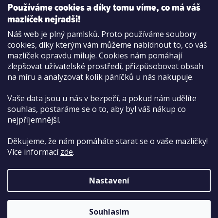
Používáme cookies a díky tomu víme, co má váš
mazlíček nejradši!
Možnosti platby:
Náš web je plný pamlsků. Proto používáme soubory
Dobírkou
cookies, díky kterým vám můžeme nabídnout to, co váš
Hotově i kartou na pobočce
mazlíček opravdu miluje. Cookies nám pomáhají
zlepšovat uživatelské prostředí, přizpůsobovat obsah
na míru a analyzovat kolik páníčků u nás nakupuje.
Vaše data jsou u nás v bezpečí, a pokud nám udělíte
souhlas, postaráme se o to, aby byl váš nákup co
nejpříjemnější.
Děkujeme, že nám pomáháte starat se o vaše mazlíčky!
Více informací
zde
.
Nastavení
Copyright 2026
PetCenter.cz
. Všechna práva
vyhrazena.
Upravit nastavení cookies
Souhlasím