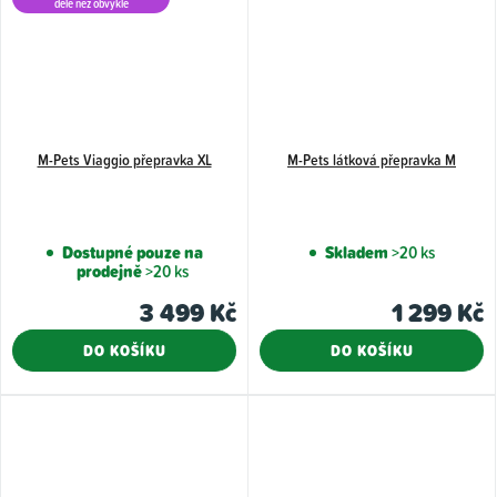
déle než obvykle
M-Pets Viaggio přepravka XL
M-Pets látková přepravka M
Dostupné pouze na
Skladem
>20 ks
prodejně
>20 ks
3 499 Kč
1 299 Kč
DO KOŠÍKU
DO KOŠÍKU