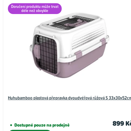
Doručení produktu může trvat
déle než obvykle
Huhubamboo plastová přepravka dvoudvéřová růžová S 33x30x52c
899 K
Dostupné pouze na prodejně