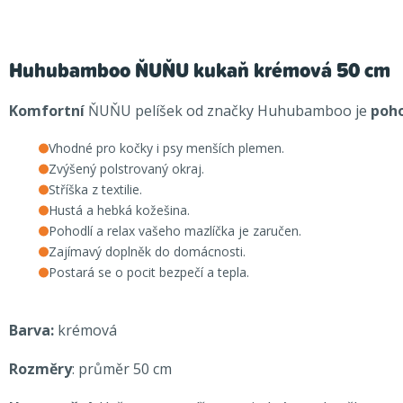
Huhubamboo ŇUŇU kukaň krémová 50 cm
Komfortní
ŇUŇU pelíšek od značky Huhubamboo je
poho
Vhodné pro kočky i psy menších plemen.
Zvýšený polstrovaný okraj.
Stříška z textilie.
Hustá a hebká kožešina.
Pohodlí a relax vašeho mazlíčka je zaručen.
Zajímavý doplněk do domácnosti.
Postará se o pocit bezpečí a tepla.
Barva:
krémová
Rozměry
: průměr 50 cm