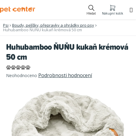
Přejít
na
Hledat
Nákupní košík
obsah
Psi
Boudy, pelíšky, přepravky a ohrádky pro psy
Huhubamboo ŇUŇU kukaň krémová 50 cm
Huhubamboo ŇUŇU kukaň krémová
50 cm
Průměrné
Podrobnosti hodnocení
Neohodnoceno
hodnocení
produktu
je
0,0
z
5
hvězdiček.