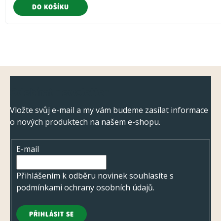
DO KOŠÍKU
Z
Odebírat newsletter
á
p
Vložte svůj e-mail a my vám budeme zasílat informace
o nových produktech na našem e-shopu.
a
t
E-mail
í
Přihlášením k odběru novinek souhlasíte s
podmínkami ochrany osobních údajů
.
PŘIHLÁSIT SE