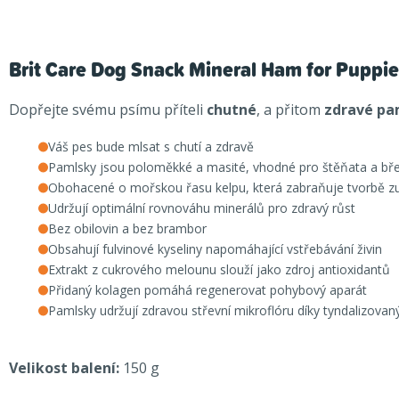
Brit Care Dog Snack Mineral Ham for Puppie
Dopřejte svému psímu příteli
chutné
, a přitom
zdravé pa
Váš pes bude mlsat s chutí a zdravě
Pamlsky jsou poloměkké a masité, vhodné pro štěňata a březí
Obohacené o mořskou řasu kelpu, která zabraňuje tvorbě zub
Udržují optimální rovnováhu minerálů pro zdravý růst
Bez obilovin a bez brambor
Obsahují fulvinové kyseliny napomáhající vstřebávání živin
Extrakt z cukrového melounu slouží jako zdroj antioxidantů
Přidaný kolagen pomáhá regenerovat pohybový aparát
Pamlsky udržují zdravou střevní mikroflóru díky tyndalizova
Velikost balení:
150 g