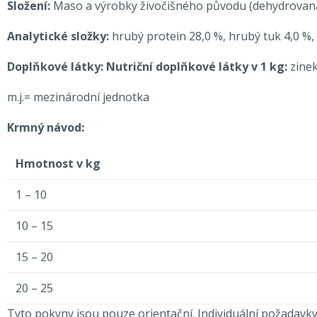
Složení:
Maso a výrobky živočišného původu (dehydrovaná šun
Analytické složky:
hrubý protein 28,0 %, hrubý tuk 4,0 %,
Doplňkové látky: Nutriční doplňkové látky v 1 kg:
zinek
m.j.= mezinárodní jednotka
Krmný návod:
Hmotnost v kg
1 – 10
10 – 15
15 – 20
20 – 25
Tyto pokyny jsou pouze orientační. Individuální požadavky 