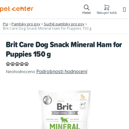
Přejít
na
Hledat
Nákupní košík
obsah
Psi
Pamlsky pro psy
Suché pamlsky pro psy
Brit Care Dog Snack Mineral Ham for Puppies 150 g
Brit Care Dog Snack Mineral Ham for
Puppies 150 g
Průměrné
Podrobnosti hodnocení
Neohodnoceno
hodnocení
produktu
je
0,0
z
5
hvězdiček.