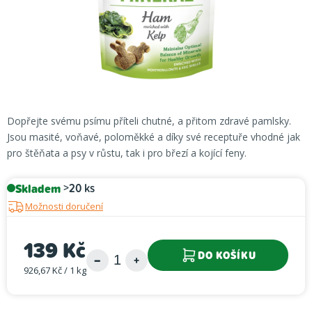
Dopřejte svému psímu příteli chutné, a přitom zdravé pamlsky.
Jsou masité, voňavé, poloměkké a díky své receptuře vhodné jak
pro štěňata a psy v růstu, tak i pro březí a kojící feny.
Skladem
>20 ks
Možnosti doručení
139 Kč
DO KOŠÍKU
926,67 Kč / 1 kg
Měrná cena: