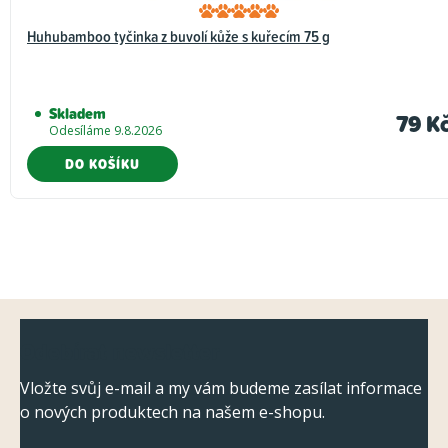
Huhubamboo tyčinka z buvolí kůže s kuřecím 75 g
Skladem
79 K
Odesíláme 9.8.2026
DO KOŠÍKU
Z
Odebírat newsletter
á
p
Vložte svůj e-mail a my vám budeme zasílat informace
o nových produktech na našem e-shopu.
a