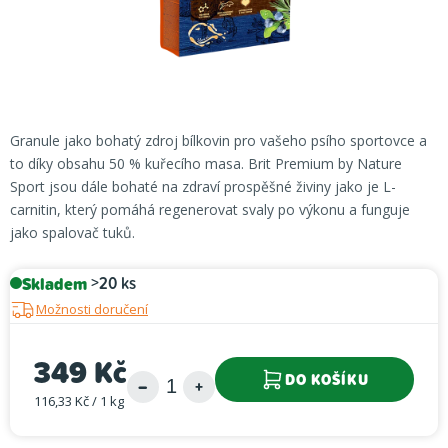
Granule jako bohatý zdroj bílkovin pro vašeho psího sportovce a
to díky obsahu 50 % kuřecího masa. Brit Premium by Nature
Sport jsou dále bohaté na zdraví prospěšné živiny jako je L-
carnitin, který pomáhá regenerovat svaly po výkonu a funguje
jako spalovač tuků.
Skladem
>20 ks
Možnosti doručení
349 Kč
DO KOŠÍKU
116,33 Kč / 1 kg
Měrná cena: