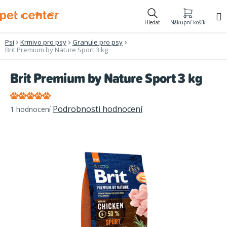
Přejít
na
Hledat
Nákupní košík
obsah
Psi
Krmivo pro psy
Granule pro psy
Brit Premium by Nature Sport 3 kg
Brit Premium by Nature Sport 3 kg
Průměrné
Podrobnosti hodnocení
1 hodnocení
hodnocení
produktu
je
5,0
z
5
hvězdiček.