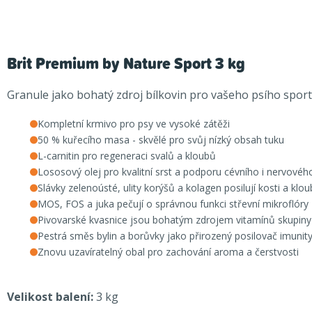
Brit Premium by Nature Sport 3 kg
Granule jako bohatý zdroj bílkovin pro vašeho psího sport
Kompletní krmivo pro psy ve vysoké zátěži
50 % kuřecího masa - skvělé pro svůj nízký obsah tuku
L-carnitin pro regeneraci svalů a kloubů
Lososový olej pro kvalitní srst a podporu cévního i nervové
Slávky zelenoústé, ulity korýšů a kolagen posilují kosti a klo
MOS, FOS a juka pečují o správnou funkci střevní mikroflóry
Pivovarské kvasnice jsou bohatým zdrojem vitamínů skupiny
Pestrá směs bylin a borůvky jako přirozený posilovač imunit
Znovu uzavíratelný obal pro zachování aroma a čerstvosti
Velikost balení:
3 kg