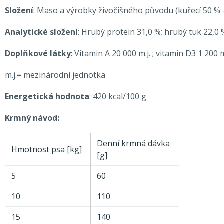
Složení
: Maso a výrobky živočišného původu (kuřecí 50 % 
Analytické složení
: Hrubý protein 31,0 %; hrubý tuk 22,0
Doplňkové látky
: Vitamin A 20 000 m.j. ; vitamin D3 1 20
m.j.= mezinárodní jednotka
Energetická hodnota
: 420 kcal/100 g
Krmný návod:
Denní krmná dávka
Hmotnost psa [kg]
[g]
5
60
10
110
15
140