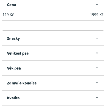
n
Cena
í
119
Kč
1999
Kč
p
r
o
d
Značky
u
k
Velikost psa
t
ů
Věk psa
Zdraví a kondice
Kvalita