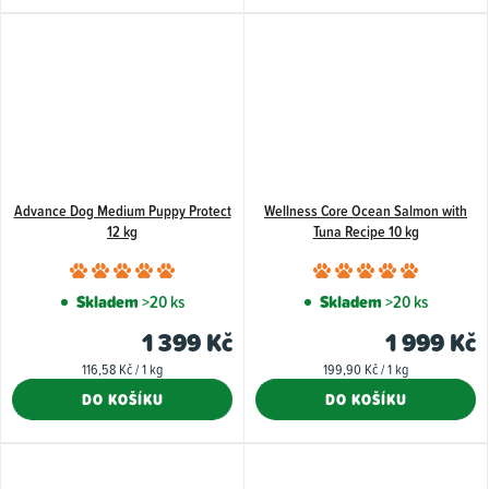
Advance Dog Medium Puppy Protect
Wellness Core Ocean Salmon with
12 kg
Tuna Recipe 10 kg
Průměrné
Průměr
hodnocení
hodnoce
Skladem
>20 ks
Skladem
>20 ks
produktu
produkt
1 399 Kč
1 999 Kč
je
je
Měrná
Měrná
116,58 Kč / 1 kg
199,90 Kč / 1 kg
5,0
5,0
cena:
cena:
DO KOŠÍKU
DO KOŠÍKU
z
z
5
5
hvězdiček.
hvězdiče