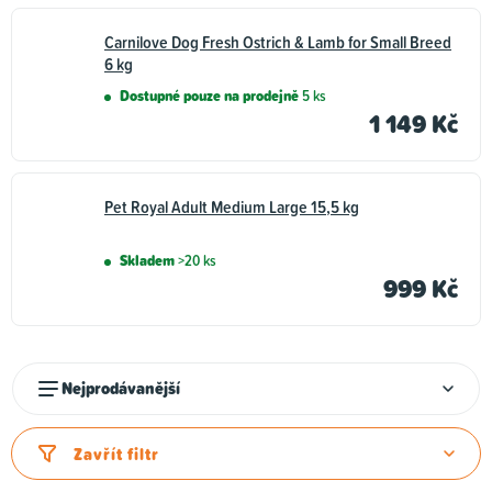
Carnilove Dog Fresh Ostrich & Lamb for Small Breed
6 kg
Dostupné pouze na prodejně
5 ks
1 149 Kč
Pet Royal Adult Medium Large 15,5 kg
Skladem
>20 ks
999 Kč
Ř
Nejprodávanější
a
z
Zavřít filtr
e