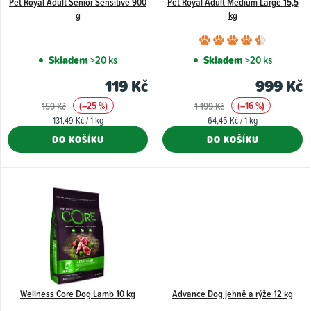
Pet Royal Adult Senior Sensitive 900
Pet Royal Adult Medium Large 15,5
r
g
kg
o
Průměr
d
hodnoce
Skladem
>20 ks
Skladem
>20 ks
u
produkt
119 Kč
999 Kč
k
je
(–25 %)
(–16 %)
159 Kč
1 199 Kč
4,8
t
Měrná
Měrná
131,49 Kč / 1 kg
64,45 Kč / 1 kg
z
ů
cena:
cena:
DO KOŠÍKU
DO KOŠÍKU
5
hvězdiče
Wellness Core Dog Lamb 10 kg
Advance Dog jehně a rýže 12 kg