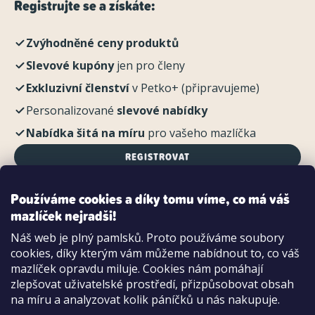
Registrujte se a získáte:
Zvýhodněné ceny produktů
Slevové kupóny
jen pro členy
Exkluzivní členství
v Petko+ (připravujeme)
Personalizované
slevové nabídky
Nabídka šitá na míru
pro vašeho mazlíčka
REGISTROVAT
Používáme cookies a díky tomu víme, co má váš
mazlíček nejradši!
Možnosti platby:
Náš web je plný pamlsků. Proto používáme soubory
Dobírkou
cookies, díky kterým vám můžeme nabídnout to, co váš
Hotově i kartou na pobočce
mazlíček opravdu miluje. Cookies nám pomáhají
zlepšovat uživatelské prostředí, přizpůsobovat obsah
na míru a analyzovat kolik páníčků u nás nakupuje.