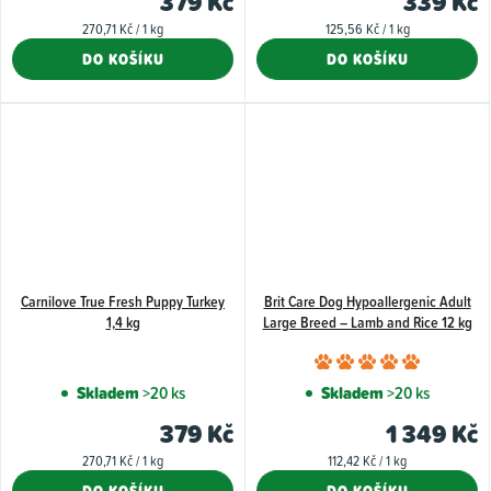
379 Kč
339 Kč
5,0
Měrná
Měrná
270,71 Kč / 1 kg
125,56 Kč / 1 kg
z
cena:
cena:
DO KOŠÍKU
DO KOŠÍKU
5
hvězdiče
Carnilove True Fresh Puppy Turkey
Brit Care Dog Hypoallergenic Adult
1,4 kg
Large Breed – Lamb and Rice 12 kg
Průměr
hodnoce
Skladem
>20 ks
Skladem
>20 ks
produkt
379 Kč
1 349 Kč
je
Měrná
Měrná
270,71 Kč / 1 kg
112,42 Kč / 1 kg
5,0
cena:
cena: