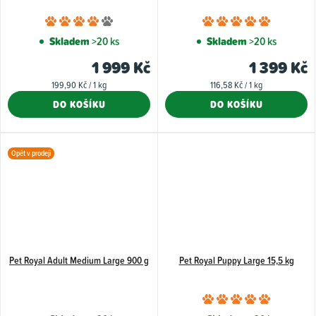
Průměrné
Průměr
hodnocení
hodnoce
Skladem
>20 ks
Skladem
>20 ks
produktu
produkt
1 999 Kč
1 399 Kč
je
je
Měrná
Měrná
199,90 Kč / 1 kg
116,58 Kč / 1 kg
4,0
5,0
cena:
cena:
DO KOŠÍKU
DO KOŠÍKU
z
z
5
5
hvězdiček.
hvězdiče
Opět v prodeji
Pet Royal Adult Medium Large 900 g
Pet Royal Puppy Large 15,5 kg
Průměr