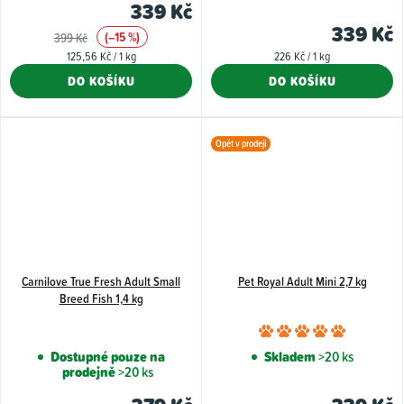
339 Kč
je
je
339 Kč
(–15 %)
399 Kč
5,0
5,0
Měrná
Měrná
125,56 Kč / 1 kg
226 Kč / 1 kg
z
z
cena:
cena:
DO KOŠÍKU
DO KOŠÍKU
5
5
hvězdiček.
hvězdiče
Opět v prodeji
Carnilove True Fresh Adult Small
Pet Royal Adult Mini 2,7 kg
Breed Fish 1,4 kg
Průměr
hodnoce
Dostupné pouze na
Skladem
>20 ks
prodejně
>20 ks
produkt
je