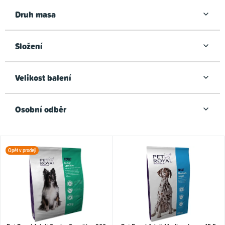
Druh masa
Složení
Velikost balení
Osobní odběr
V
Opět v prodeji
ý
p
i
s
p