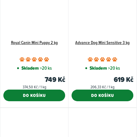
Royal Canin Mini Puppy 2 kg
Advance Dog Mini Sensitive 3 kg
Průměrné
Průměr
hodnocení
hodnoce
Skladem
>20 ks
Skladem
>20 ks
produktu
produkt
749 Kč
619 Kč
je
je
Měrná
Měrná
374,50 Kč / 1 kg
206,33 Kč / 1 kg
5,0
5,0
cena:
cena:
DO KOŠÍKU
DO KOŠÍKU
z
z
5
5
hvězdiček.
hvězdiče