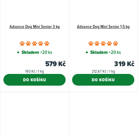
Advance Dog Mini Senior 3 kg
Advance Dog Mini Senior 1,5 kg
Průměrné
Průměr
hodnocení
hodnoce
Skladem
>20 ks
Skladem
>20 ks
produktu
produkt
579 Kč
319 Kč
je
je
Měrná
Měrná
193 Kč / 1 kg
212,67 Kč / 1 kg
5,0
5,0
cena:
cena:
DO KOŠÍKU
DO KOŠÍKU
z
z
5
5
hvězdiček.
hvězdiče