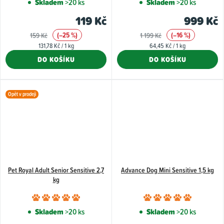
hodnoce
Skladem
>20 ks
Skladem
>20 ks
produkt
119 Kč
999 Kč
je
(–25 %)
(–16 %)
159 Kč
1 199 Kč
5,0
Měrná
Měrná
131,78 Kč / 1 kg
64,45 Kč / 1 kg
z
cena:
cena:
DO KOŠÍKU
DO KOŠÍKU
5
hvězdiče
Opět v prodeji
Pet Royal Adult Senior Sensitive 2,7
Advance Dog Mini Sensitive 1,5 kg
kg
Průměrné
Průměr
hodnocení
hodnoce
Skladem
>20 ks
Skladem
>20 ks
produktu
produkt