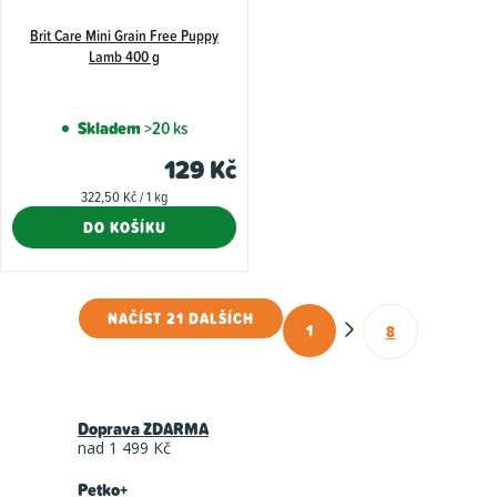
Brit Care Mini Grain Free Puppy
Lamb 400 g
Skladem
>20 ks
129 Kč
Měrná
322,50 Kč / 1 kg
cena:
DO KOŠÍKU
NAČÍST 21 DALŠÍCH
1
8
O
S
t
v
r
l
á
Doprava ZDARMA
á
n
nad 1 499 Kč
d
k
Petko+