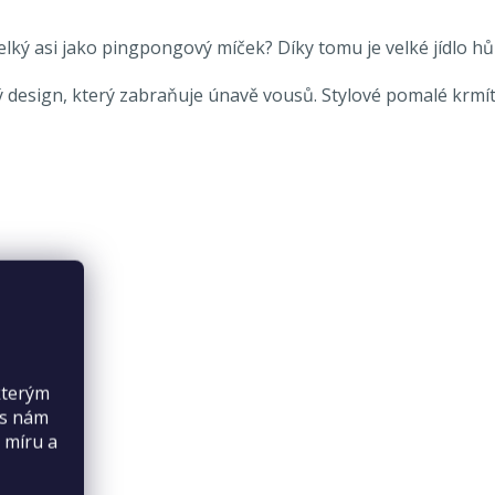
 velký asi jako pingpongový míček? Díky tomu je velké jídlo 
ký design, který zabraňuje únavě vousů. Stylové pomalé krm
kterým
es nám
 míru a