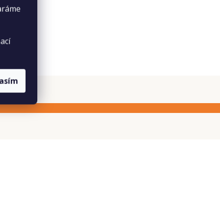
taráme
ací
lasím