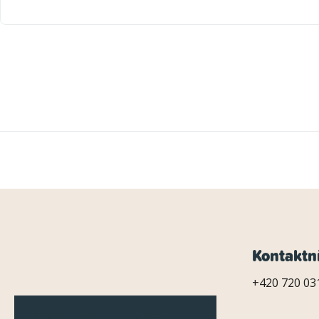
Z
Kontaktn
á
+420 720 031
p