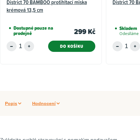
District 70 BAMBOO protihltací miska
District 70
krémová 13,5 cm
Dostupné pouze na
Skladem
299 Kč
prodejně
Odesíláme 
DO KOŠÍKU
Popis
Hodnocení
Zvládejte rychlé stravování s pomalým podavačem.