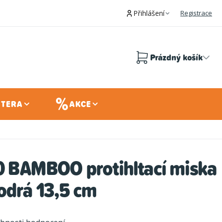
Přihlášení
Registrace
Prázdný košík
Nákupní
košík
 TERA
AKCE
70 BAMBOO protihltací miska
odrá 13,5 cm