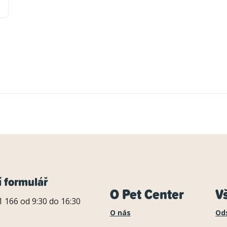
í formulář
O Pet Center
V
 166 od 9:30 do 16:30
O nás
Od