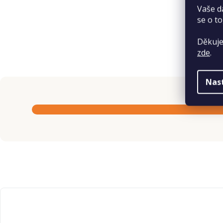
Vaše d
se o to
Děkuje
zde
.
Nas