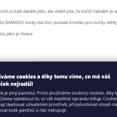
 a stále dáváte jídlo, ale věděli jste, že kočičí žaludek je
ako naše BAMBOO misky má toto pomalé krmítko pro kočky měl
sy jako je čivava.
íváme cookies a díky tomu víme, co má váš
ček nejradši!
b je plný pamlsků. Proto používáme soubory cookies, díky 
žeme nabídnout to, co váš mazlíček opravdu miluje. Cooki
jí zlepšovat uživatelské prostředí, přizpůsobovat obsah na
ovat kolik páníčků u nás nakupuje.