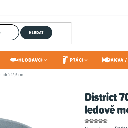
HLEDAT
HLODAVCI
PTÁCI
AKVA /
 modrá 13,5 cm
District 
ledově m
Průměrné