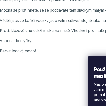
Možná se přistihnete, že se poddáváte těm sladkým malým očím
Věděli jste, že kočičí vousky jsou velmi citlivé? Stejně j
Protiskluzové dno udrží misku na místě. Vhodné i pro malé p
Vhodné do myčky.
Barva: ledově modrá
Použ
mazlí
Náš we
vám mů
pomáha
analyz