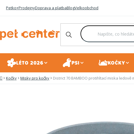
Přejít
Petko+
Prodejny
Doprava a platba
Blog
Velkoobchod
na
obsah
LÉTO 2026
PSI
KOČKY
Kočky
Misky pro kočky
District 70 BAMBOO protihltací miska ledově
Domů