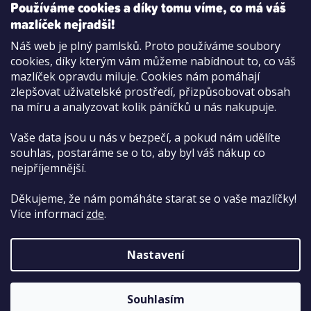
Používáme cookies a díky tomu víme, co má váš
mazlíček nejradši!
Možnosti platby:
Náš web je plný pamlsků. Proto používáme soubory
Dobírkou
cookies, díky kterým vám můžeme nabídnout to, co váš
Hotově i kartou na pobočce
mazlíček opravdu miluje. Cookies nám pomáhají
zlepšovat uživatelské prostředí, přizpůsobovat obsah
na míru a analyzovat kolik páníčků u nás nakupuje.
Vaše data jsou u nás v bezpečí, a pokud nám udělíte
souhlas, postaráme se o to, aby byl váš nákup co
nejpříjemnější.
Děkujeme, že nám pomáháte starat se o vaše mazlíčky!
Více informací
zde
.
Nastavení
Copyright 2026
PetCenter.cz
. Všechna práva
vyhrazena.
Upravit nastavení cookies
Souhlasím