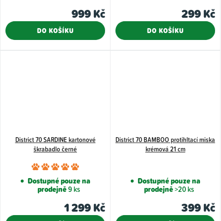
999 Kč
299 Kč
DO KOŠÍKU
DO KOŠÍKU
District 70 SARDINE kartonové
District 70 BAMBOO protihltací miska
škrabadlo černé
krémová 21 cm
Průměrné
hodnocení
Dostupné pouze na
Dostupné pouze na
prodejně
9 ks
prodejně
>20 ks
produktu
je
1 299 Kč
399 Kč
5,0