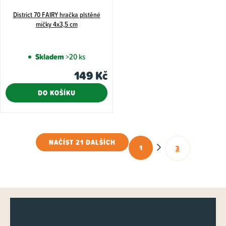
District 70 FAIRY hračka plstěné
míčky 4x3,5 cm
Skladem
>20 ks
149 Kč
DO KOŠÍKU
NAČÍST 21 DALŠÍCH
1
3
O
S
t
v
r
l
á
á
Z
n
d
Odebírat newsletter
k
á
a