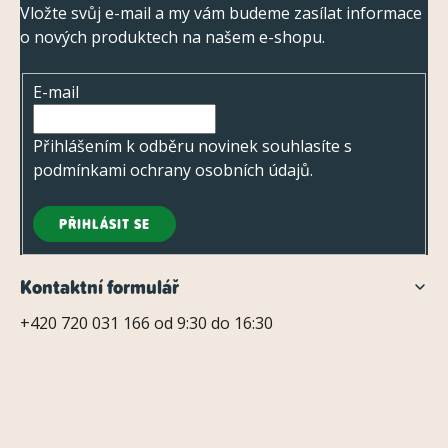
o
p
Vložte svůj e-mail a my vám budeme zasílat informace
c
v
o nových produktech na našem e-shopu.
a
á
í
t
n
p
E-mail
í
í
r
v
Přihlášením k odběru novinek souhlasíte s
k
podmínkami ochrany osobních údajů
.
y
v
PŘIHLÁSIT SE
ý
p
Kontaktní formulář
i
+420 720 031 166 od 9:30 do 16:30
s
u