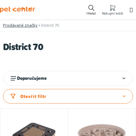
Přejít
na
Hledat
Nákupní košík
obsah
Prodávané značky
District 70
V
District 70
ý
p
i
Ř
Doporučujeme
s
a
p
z
Otevřít filtr
r
e
o
n
d
í
u
p