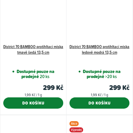
District 70 BAMBOO protihltací miska
District 70 BAMBOO protihltací miska
tmavě šedá 13,5 cm
ledově modrá 13,5 cm
Dostupné pouze na
Dostupné pouze na
prodejně
20 ks
prodejně
>20 ks
299 Kč
299 Kč
Měrná
Měrná
1,99 Kč / 1 g
1,99 Kč / 1 g
cena:
cena:
DO KOŠÍKU
DO KOŠÍKU
Akce
Výprodej