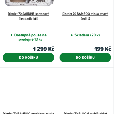
District 70 SARDINE kartonové
District 70 BAMBOO miska tmavě
škrabadlo bílé
šedá S
Dostupné pouze na
Skladem
>20 ks
prodejně
13 ks
1 299 Kč
199 Kč
DO KOŠÍKU
DO KOŠÍKU
District 70 BAMBOO protihltací miska
District 70 BLOOM multifunkční