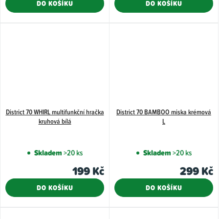
DO KOŠÍKU
DO KOŠÍKU
z
5
hvězdiček.
District 70 WHIRL multifunkční hračka
District 70 BAMBOO miska krémová
kruhová bílá
L
Skladem
>20 ks
Skladem
>20 ks
199 Kč
299 Kč
DO KOŠÍKU
DO KOŠÍKU