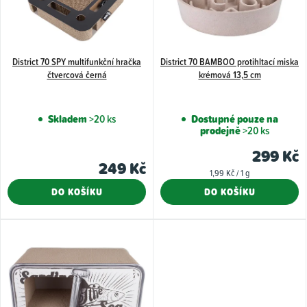
k
r
t
o
ů
d
u
District 70 SPY multifunkční hračka
District 70 BAMBOO protihltací miska
čtvercová černá
krémová 13,5 cm
k
t
Skladem
>20 ks
Dostupné pouze na
ů
prodejně
>20 ks
299 Kč
249 Kč
Měrná
1,99 Kč / 1 g
cena:
DO KOŠÍKU
DO KOŠÍKU