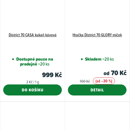
District 70 CASA kukaň kávová
Hračka District 70 GLORY míček
Dostupné pouze na
Skladem
>20 ks
prodejně
>20 ks
70 Kč
od
999 Kč
(až –30 %)
100 Kč
Měrná
2 Kč / 1 g
cena:
DO KOŠÍKU
DETAIL