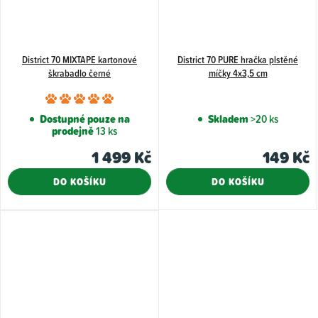
District 70 MIXTAPE kartonové
District 70 PURE hračka plstěné
škrabadlo černé
míčky 4x3,5 cm
Průměrné
hodnocení
Dostupné pouze na
Skladem
>20 ks
prodejně
13 ks
produktu
je
1 499 Kč
149 Kč
5,0
DO KOŠÍKU
DO KOŠÍKU
z
5
hvězdiček.