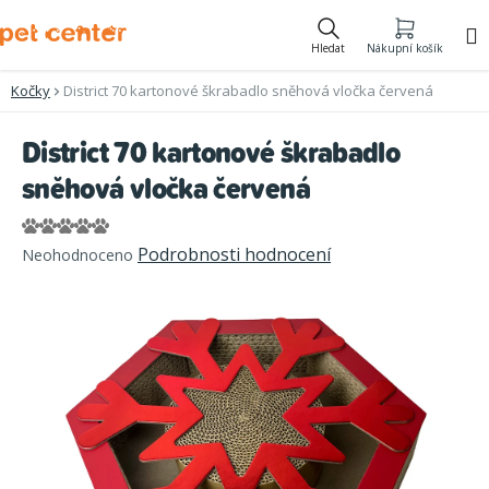
Přejít
na
Hledat
Nákupní košík
obsah
Kočky
District 70 kartonové škrabadlo sněhová vločka červená
District 70 kartonové škrabadlo
sněhová vločka červená
Průměrné
Podrobnosti hodnocení
Neohodnoceno
hodnocení
produktu
je
0,0
z
5
hvězdiček.