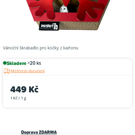
Vánoční škrabadlo pro kočky z kartonu
Skladem
>20 ks
Možnosti doručení
449 Kč
1 Kč / 1 g
Měrná cena:
Doprava ZDARMA