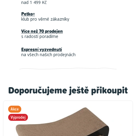
nad 1 499 Kč
Petko+
klub pro věrné zákazníky
Více než 70 prodejen
s radostí poradíme
Expresní vyzvednutí
na všech našich prodejnách
Doporučujeme ještě přikoupit
Akce
Výprodej