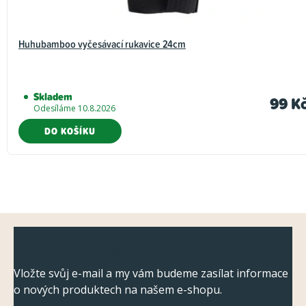
Huhubamboo vyčesávací rukavice 24cm
Skladem
99 K
Odesíláme 10.8.2026
DO KOŠÍKU
Z
Odebírat newsletter
á
p
Vložte svůj e-mail a my vám budeme zasílat informace
o nových produktech na našem e-shopu.
a