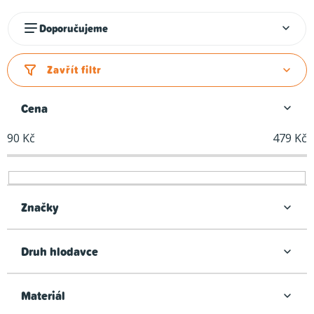
Ř
Doporučujeme
a
z
Zavřít filtr
e
n
Cena
í
90
Kč
479
Kč
p
r
o
d
Značky
u
k
Druh hlodavce
t
ů
Materiál