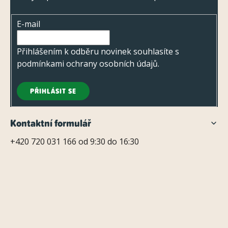
a
i
t
s
E-mail
í
u
Přihlášením k odběru novinek souhlasíte s
podmínkami ochrany osobních údajů
.
PŘIHLÁSIT SE
Kontaktní formulář
+420 720 031 166 od 9:30 do 16:30