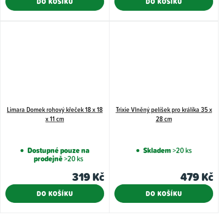
DO KOŠÍKU
DO KOŠÍKU
Limara Domek rohový křeček 18 x 18
Trixie Vlněný pelíšek pro králíka 35 x
x 11 cm
28 cm
Dostupné pouze na
Skladem
>20 ks
prodejně
>20 ks
319 Kč
479 Kč
DO KOŠÍKU
DO KOŠÍKU