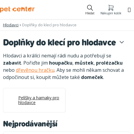
Přejít
na
Hledat
Nákupní košík
obsah
Hlodavci
Doplňky do klecí pro hlodavce
Doplňky do klecí pro hlodavce
Hlodavci a králíci nemají rádi nudu a potřebují se
zabavit
. Pořiďte jim
houpačku
,
můstek
,
prolézačku
nebo
dřevěnou hračku
. Aby se mohli někam schovat a
odpočinout si, koupit můžete také
domeček
.
Pelíšky a hamaky pro
hlodavce
Nejprodávanější