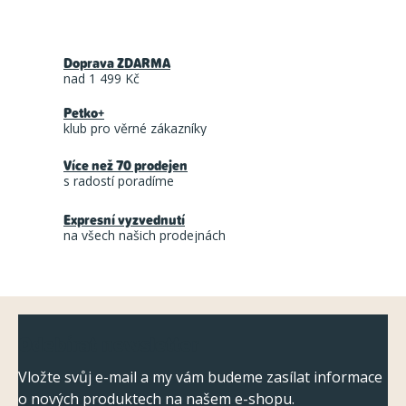
O
v
Doprava ZDARMA
l
nad 1 499 Kč
á
Petko+
d
klub pro věrné zákazníky
a
Více než 70 prodejen
c
s radostí poradíme
í
Expresní vyzvednutí
p
na všech našich prodejnách
r
v
k
Z
y
Odebírat newsletter
á
v
ý
p
Vložte svůj e-mail a my vám budeme zasílat informace
p
o nových produktech na našem e-shopu.