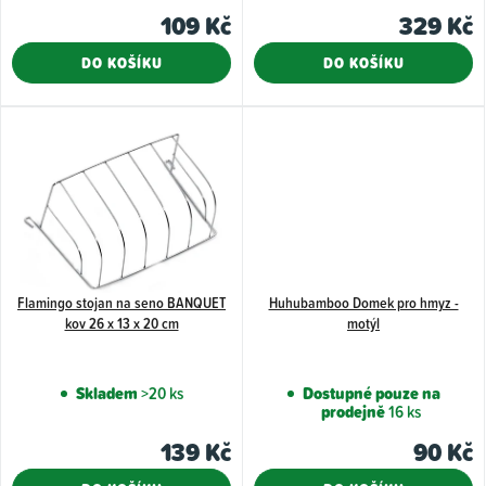
k
je
109 Kč
329 Kč
5,0
t
DO KOŠÍKU
DO KOŠÍKU
z
ů
5
hvězdiček.
Flamingo stojan na seno BANQUET
Huhubamboo Domek pro hmyz -
kov 26 x 13 x 20 cm
motýl
Skladem
>20 ks
Dostupné pouze na
prodejně
16 ks
139 Kč
90 Kč