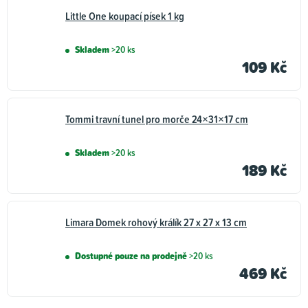
Little One koupací písek 1 kg
Skladem
>20 ks
109 Kč
Tommi travní tunel pro morče 24×31×17 cm
Skladem
>20 ks
189 Kč
Limara Domek rohový králík 27 x 27 x 13 cm
Dostupné pouze na prodejně
>20 ks
469 Kč