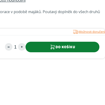
sti hodnocení
korace v podobě majáků. Poutavý doplněk do všech druhů
Možnosti doručení
DO KOŠÍKU