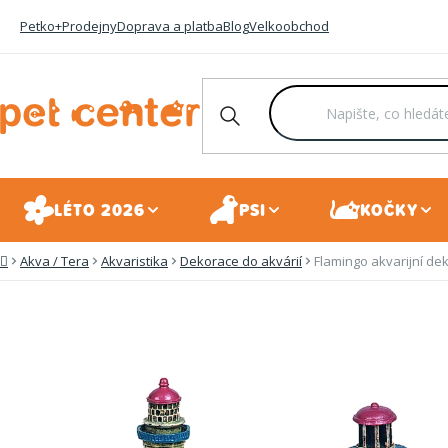
Přejít
Petko+
Prodejny
Doprava a platba
Blog
Velkoobchod
na
obsah
LÉTO 2026
PSI
KOČKY
Akva / Tera
Akvaristika
Dekorace do akvárií
Flamingo akvarijní 
Domů