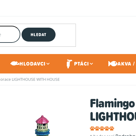
HLEDAT
HLODAVCI
PTÁCI
AKVA /
dekorace LIGHTHOUSE WITH HOUSE
Flamingo 
LIGHTHO
Průměrné