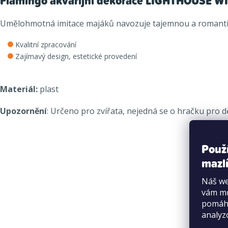
Flamingo akvarijní dekorace LIGHTHOUSE 
Umělohmotná imitace majáků navozuje tajemnou a romanti
Kvalitní zpracování
Zajímavý design, estetické provedení
Materiál:
plast
Upozornění
: Určeno pro zvířata, nejedná se o hračku pro dě
Použ
mazlí
Náš we
vám mů
pomáha
analyz