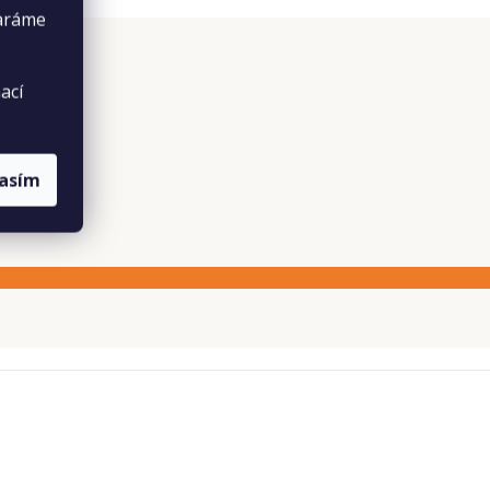
taráme
ací
lasím