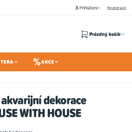
Přihlášení
Registrace
Prázdný košík
Nákupní
košík
 TERA
AKCE
akvarijní dekorace
USE WITH HOUSE