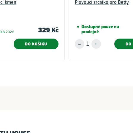
ucí kmen
Plovoucí zrcátko pro Betty
Dostupné pouze na
329 Kč
prodejně
9.8.2026
DO KOŠÍKU
DO 