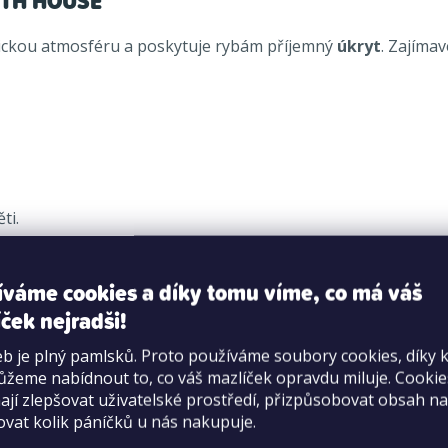
WITH HOUSE
ckou atmosféru a poskytuje rybám příjemný
úkryt
. Zajímav
ti.
íváme cookies a díky tomu víme, co má váš
ček nejradši!
b je plný pamlsků. Proto používáme soubory cookies, díky 
žeme nabídnout to, co váš mazlíček opravdu miluje. Cooki
jí zlepšovat uživatelské prostředí, přizpůsobovat obsah na
ovat kolik páníčků u nás nakupuje.