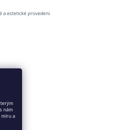
é a estetické provedení.
kterým
es nám
 míru a