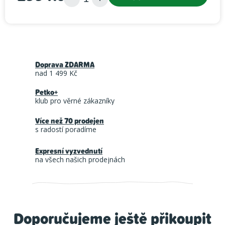
Měrná cena:
Doprava ZDARMA
nad 1 499 Kč
Petko+
klub pro věrné zákazníky
Více než 70 prodejen
s radostí poradíme
Expresní vyzvednutí
na všech našich prodejnách
Doporučujeme ještě přikoupit