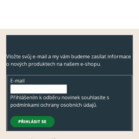
Z
Odebírat newsletter
á
p
Vložte svůj e-mail a my vám budeme zasílat informace
o nových produktech na našem e-shopu.
a
t
E-mail
í
Přihlášením k odběru novinek souhlasíte s
podmínkami ochrany osobních údajů
.
PŘIHLÁSIT SE