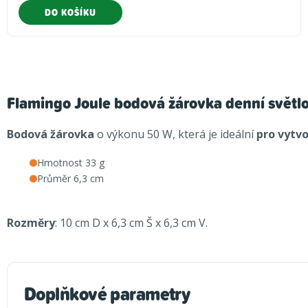
DO KOŠÍKU
Flamingo Joule bodová žárovka denní světl
Bodová žárovka
o výkonu 50 W, která je ideální
pro vytvo
Hmotnost 33 g
Průměr 6,3 cm
Rozměry
: 10 cm D x 6,3 cm Š x 6,3 cm V.
Doplňkové parametry