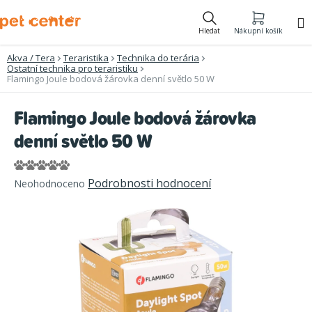
Přejít
na
Hledat
Nákupní košík
obsah
Akva / Tera
Teraristika
Technika do terária
Ostatní technika pro teraristiku
Flamingo Joule bodová žárovka denní světlo 50 W
Flamingo Joule bodová žárovka
denní světlo 50 W
Průměrné
Podrobnosti hodnocení
Neohodnoceno
hodnocení
produktu
je
0,0
z
5
hvězdiček.