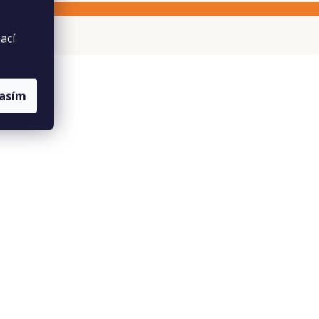
ací
lasím