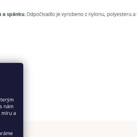
u a spánku
. Odpočívadlo je vyrobeno z nylonu, polyesteru 
kterým
es nám
 míru a
taráme