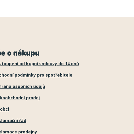
še o nákupu
stoupení od kupní smlouvy do 14 dnů
chodní podmínky pro spotřebitele
hrana osobních údajů
lkoobchodní prodej
obci
klamační řád
klamace prodejny