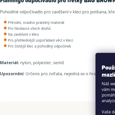
Flamingo odpočívadlo pro fretky BAG BROW
Pohodlné odpočívadlo pro zavěšení v kleci pro potkana, křeč
Přírodní, snadno pratelný materiál
Pro hlodavce všech druhů
Na zavěšení v kleci
Pro přehlednější uspořádaní věcí v kleci
Pro čistější klec a pohodlný odpočinek
Materiál:
nylon, polyester, semiš
Použ
mazlí
Upozornění
: Určeno pro zvířata, nejedná se o hračku pro dě
Náš we
vám mů
pomáha
analyz
Vaše d