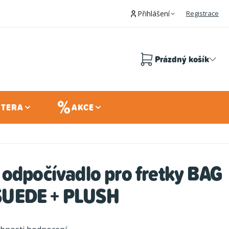
Přihlášení
Registrace
Prázdný košík
Nákupní
košík
 TERA
AKCE
odpočívadlo pro fretky BAG
UEDE + PLUSH