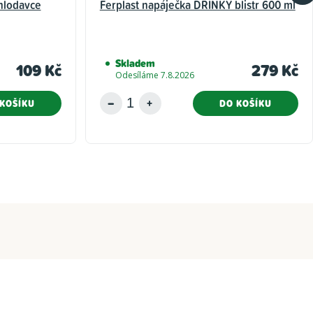
 hlodavce
Ferplast napáječka DRINKY blistr 600 ml
Skladem
109 Kč
279 Kč
Odesíláme 7.8.2026
KOŠÍKU
DO KOŠÍKU