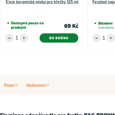
Trixie keramická miska pro křečky 125 ml
Ferplast nap
Dostupné pouze na
Skladem
69 Kč
prodejně
Odesíláme 
DO KOŠÍKU
Popis
Hodnocení