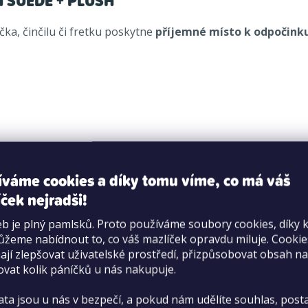
N SUEDE + PLUSH
ka, činčilu či fretku poskytne
příjemné místo k odpočink
íváme cookies a díky tomu víme, co má váš
ček nejradši!
ti.
b je plný pamlsků. Proto používáme soubory cookies, díky 
žeme nabídnout to, co váš mazlíček opravdu miluje. Cooki
jí zlepšovat uživatelské prostředí, přizpůsobovat obsah na
ovat kolik páníčků u nás nakupuje.
ata jsou u nás v bezpečí, a pokud nám udělíte souhlas, pos