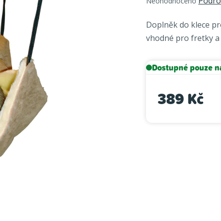
Podro
Neohodnoceno
hodnocení
produktu
Doplněk do klece pr
je
vhodné pro fretky a p
0,0
z
5
Dostupné pouze n
hvězdiček.
389 Kč
Měrná cena: