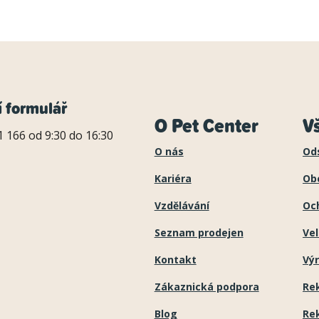
í formulář
O Pet Center
V
 166 od 9:30 do 16:30
O nás
Od
Kariéra
Ob
Vzdělávání
Oc
Seznam prodejen
Ve
Kontakt
Výr
Zákaznická podpora
Re
Blog
Re