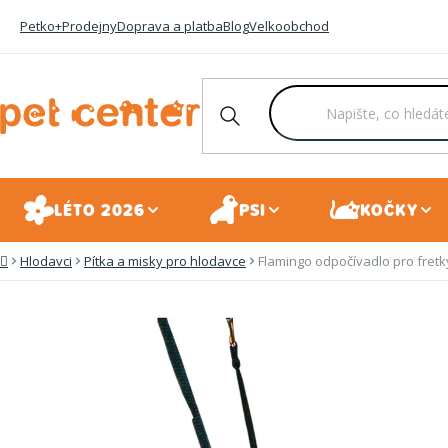
Přejít
Petko+
Prodejny
Doprava a platba
Blog
Velkoobchod
na
obsah
LÉTO 2026
PSI
KOČKY
Hlodavci
Pítka a misky pro hlodavce
Flamingo odpočívadlo pro fre
Domů