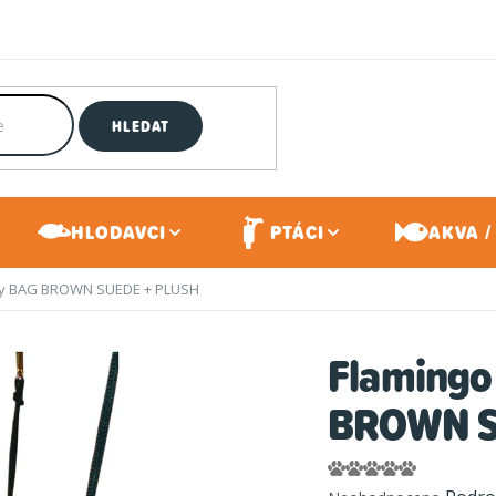
HLEDAT
HLODAVCI
PTÁCI
AKVA /
tky BAG BROWN SUEDE + PLUSH
Flamingo 
BROWN S
Průměrné