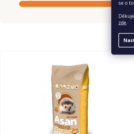
se o to
Děkuje
zde
.
Nas