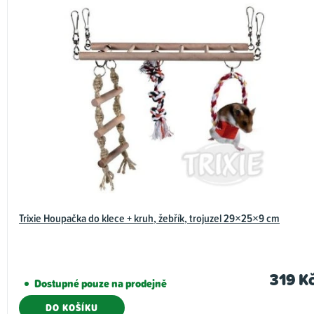
Trixie Houpačka do klece + kruh, žebřík, trojuzel 29×25×9 cm
319 K
Dostupné pouze na prodejně
DO KOŠÍKU