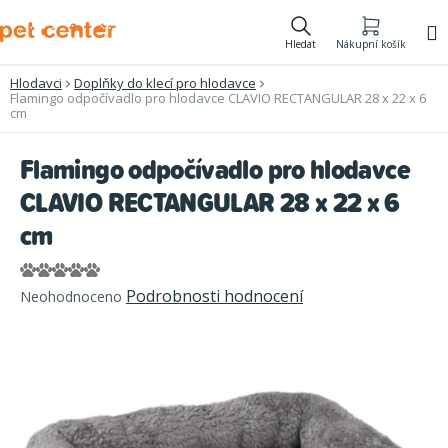
Přejít
na
Hledat
Nákupní košík
obsah
Hlodavci
Doplňky do klecí pro hlodavce
Flamingo odpočívadlo pro hlodavce CLAVIO RECTANGULAR 28 x 22 x 6
cm
Flamingo odpočívadlo pro hlodavce
CLAVIO RECTANGULAR 28 x 22 x 6
cm
Průměrné
Podrobnosti hodnocení
Neohodnoceno
hodnocení
produktu
je
0,0
z
5