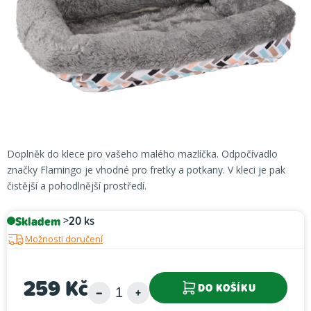
hvězdiček.
Doplněk do klece pro vašeho malého mazlíčka. Odpočívadlo
značky Flamingo je vhodné pro fretky a potkany. V kleci je pak
čistější a pohodlnější prostředí.
Skladem
>20 ks
Možnosti doručení
259 Kč
DO KOŠÍKU
Měrná cena: