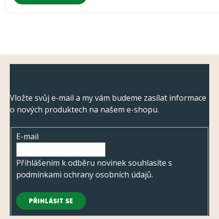
Z
Odebírat newsletter
á
p
Vložte svůj e-mail a my vám budeme zasílat informace
o nových produktech na našem e-shopu.
a
t
E-mail
í
Přihlášením k odběru novinek souhlasíte s
podmínkami ochrany osobních údajů
.
PŘIHLÁSIT SE