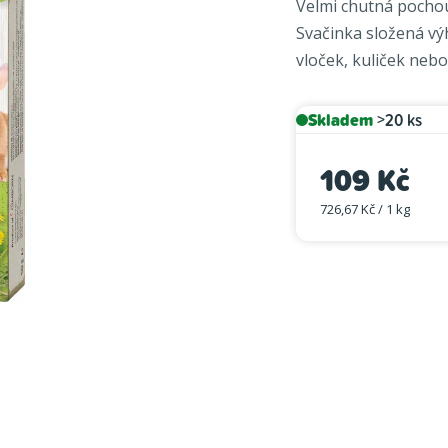
Velmi chutná pochout
je
Svačinka složená vý
0,0
vloček, kuliček nebo
z
5
hvězdiček.
Skladem
>20 ks
109 Kč
726,67 Kč / 1 kg
Měrná cena: