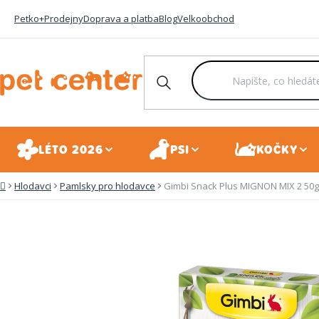
Přejít
Petko+
Prodejny
Doprava a platba
Blog
Velkoobchod
na
obsah
LÉTO 2026
PSI
KOČKY
Hlodavci
Pamlsky pro hlodavce
Gimbi Snack Plus MIGNON MIX 2 50g
Domů