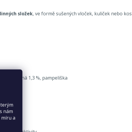
linných složek
, ve formě sušených vloček, kuliček nebo kos
, máta peprná 1,3 %, pampeliška
kterým
es nám
 míru a
a úrovně aktivity.