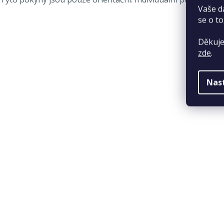
Vaše d
se o to
Děkuje
zde
.
Nas