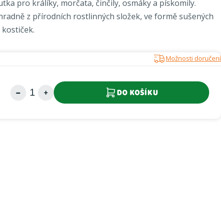
ka pro králíky, morčata, činčily, osmáky a pískomily.
hradně z přírodních rostlinných složek, ve formě sušených
 kostiček.
Možnosti doručení
DO KOŠÍKU