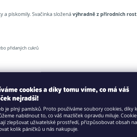
y a pískomily. Svačinka složená
výhradně z přírodních rost
ebo přidaných cukrů
va 5,5 %, vedlejší produkty rostlinného původu, petržel 2 %
íváme cookies a díky tomu víme, co má váš
hrubý popel 4,7 %, hrubá vláknina 7 %, vlhkost 14 %
ček nejradši!
b je plný pamlsků. Proto používáme soubory cookies, díky 
žeme nabídnout to, co váš mazlíček opravdu miluje. Cooki
 suchu.
jí zlepšovat uživatelské prostředí, přizpůsobovat obsah na
ovat kolik páníčků u nás nakupuje.
vířete se mohou lišit například podle věku, tělesného stavu 