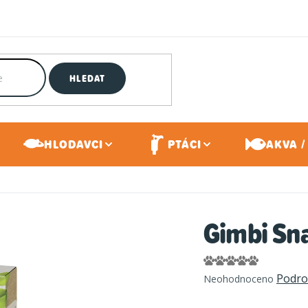
HLEDAT
HLODAVCI
PTÁCI
AKVA /
Gimbi Sn
Průměrné
Podro
Neohodnoceno
hodnocení
produktu