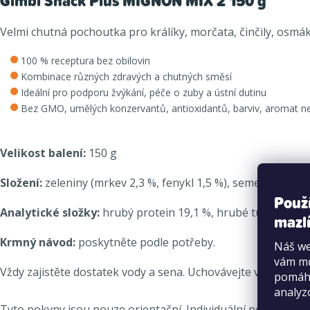
Gimbi Snack Plus MIGNON MIX 2 150 g
Velmi chutná pochoutka pro králíky, morčata, činčily, osmák
100 % receptura bez obilovin
Kombinace různých zdravých a chutných směsí
Ideální pro podporu žvýkání, péče o zuby a ústní dutinu
Bez GMO, umělých konzervantů, antioxidantů, barviv, aromat n
Velikost balení
:
150 g
Složení:
zeleniny (mrkev 2,3 %, fenykl 1,5 %), semena, kopři
Použ
Analytické složky:
hrubý protein 19,1 %, hrubé tuky 4,3 %, 
mazlí
Krmný návod:
poskytněte podle potřeby.
Náš we
vám mů
Vždy zajistěte dostatek vody a sena. Uchovávejte v chladu a
pomáha
analyz
Tyto pokyny jsou pouze orientační. Individuální požadavky z