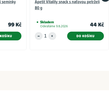
i semínky
Apetit Vitality snack s naťovou petrželí
80 g
Skladem
99 Kč
44 Kč
Odesíláme 9.8.2026
KOŠÍKU
DO KOŠÍKU