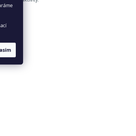
taráme
ací
lasím