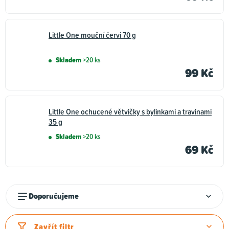
Little One mouční červi 70 g
Skladem
>20 ks
99 Kč
Little One ochucené větvičky s bylinkami a travinami
35 g
Skladem
>20 ks
69 Kč
Ř
Doporučujeme
a
z
Zavřít filtr