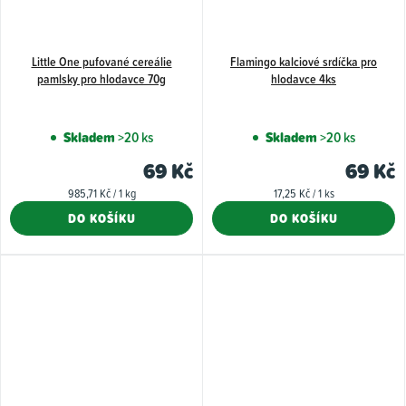
Little One pufované cereálie
Flamingo kalciové srdíčka pro
pamlsky pro hlodavce 70g
hlodavce 4ks
Skladem
>20 ks
Skladem
>20 ks
69 Kč
69 Kč
Měrná
Měrná
985,71 Kč / 1 kg
17,25 Kč / 1 ks
cena:
cena:
DO KOŠÍKU
DO KOŠÍKU