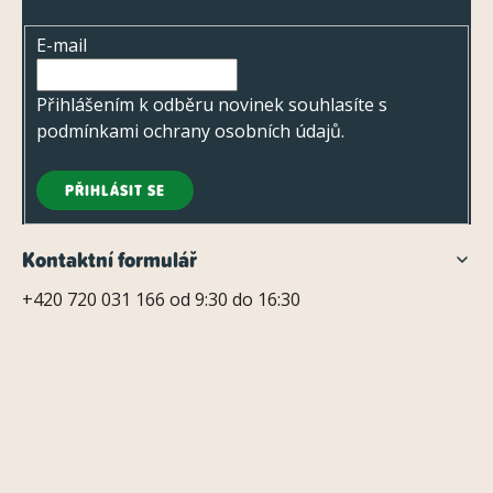
s
t
u
E-mail
í
Přihlášením k odběru novinek souhlasíte s
podmínkami ochrany osobních údajů
.
PŘIHLÁSIT SE
Kontaktní formulář
+420 720 031 166 od 9:30 do 16:30