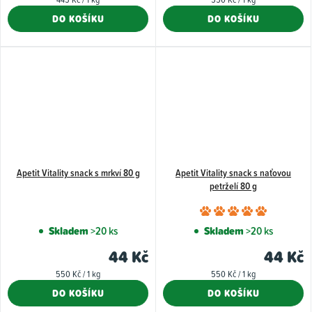
5,0
cena:
cena:
DO KOŠÍKU
DO KOŠÍKU
z
5
hvězdiček.
Apetit Vitality snack s mrkví 80 g
Apetit Vitality snack s naťovou
petrželí 80 g
Průměr
hodnoce
Skladem
>20 ks
Skladem
>20 ks
produkt
44 Kč
44 Kč
je
Měrná
Měrná
550 Kč / 1 kg
550 Kč / 1 kg
5,0
cena:
cena:
DO KOŠÍKU
DO KOŠÍKU
z