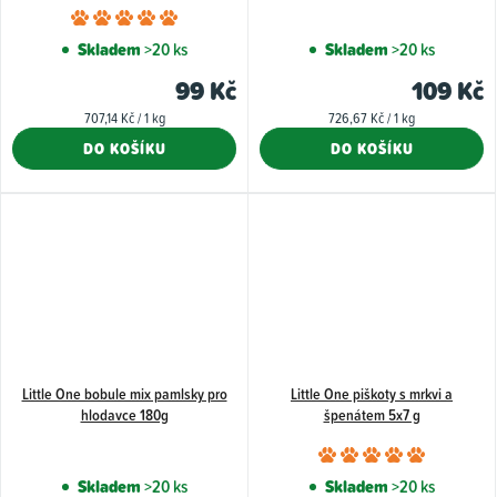
Průměrné
hodnocení
Skladem
>20 ks
Skladem
>20 ks
produktu
99 Kč
109 Kč
je
Měrná
Měrná
707,14 Kč / 1 kg
726,67 Kč / 1 kg
5,0
cena:
cena:
DO KOŠÍKU
DO KOŠÍKU
z
5
hvězdiček.
Little One bobule mix pamlsky pro
Little One piškoty s mrkvi a
hlodavce 180g
špenátem 5x7 g
Průměr
hodnoce
Skladem
>20 ks
Skladem
>20 ks