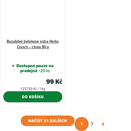
Bezobilné bylinkové srdce Herbs
Crunch – chrpa 80 g
Dostupné pouze na
prodejně
>20 ks
99 Kč
Měrná
1 237,50 Kč / 1 kg
cena:
DO KOŠÍKU
NAČÍST 21 DALŠÍCH
1
4
O
S