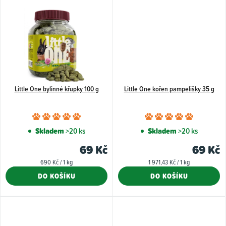
hvězdiček.
hvězdiče
Little One bylinné křupky 100 g
Little One kořen pampelišky 35 g
Průměrné
Průměr
hodnocení
hodnoce
Skladem
>20 ks
Skladem
>20 ks
produktu
produkt
69 Kč
69 Kč
je
je
Měrná
Měrná
690 Kč / 1 kg
1 971,43 Kč / 1 kg
5,0
5,0
cena:
cena:
DO KOŠÍKU
DO KOŠÍKU
z
z
5
5
hvězdiček.
hvězdiče