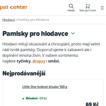
Přejít
na
Hledat
Nákupní košík
obsah
Hlodavci
Pamlsky pro hlodavce
Pamlsky pro hlodavce
Hlodavci milují okusování a chroupání, proto mají velmi
rádi tvrdé pamlsky. Doporučujeme k zabavení ale i
doplnění mnoha živin. V našem sortimentu
najdete
tyčinky
,
dropsy
i
směsi.
Nejprodávanější
Little One bylinné křupky 100 g
Skladem
>20 ks
69 Kč