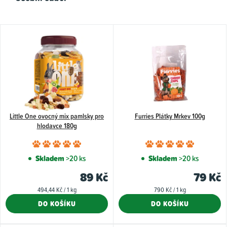
V
ý
p
i
s
p
Little One ovocný mix pamlsky pro
Furries Plátky Mrkev 100g
r
hlodavce 180g
o
Průměrné
Průměr
d
hodnocení
hodnoce
Skladem
>20 ks
Skladem
>20 ks
u
produktu
produkt
89 Kč
79 Kč
k
je
je
Měrná
Měrná
494,44 Kč / 1 kg
790 Kč / 1 kg
5,0
5,0
t
cena:
cena:
DO KOŠÍKU
DO KOŠÍKU
z
z
ů
5
5