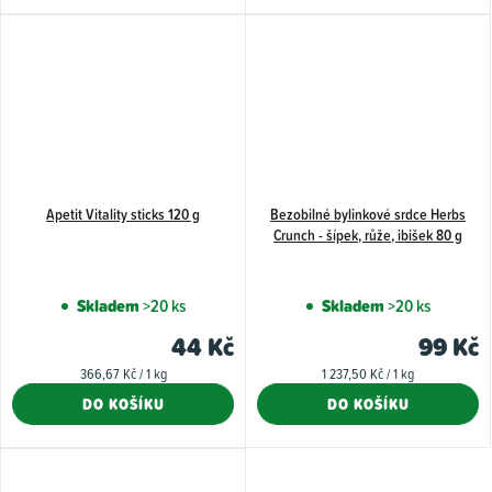
5
hvězdiče
Apetit Vitality sticks 120 g
Bezobilné bylinkové srdce Herbs
Crunch - šípek, růže, ibišek 80 g
Skladem
>20 ks
Skladem
>20 ks
44 Kč
99 Kč
Měrná
Měrná
366,67 Kč / 1 kg
1 237,50 Kč / 1 kg
cena:
cena:
DO KOŠÍKU
DO KOŠÍKU