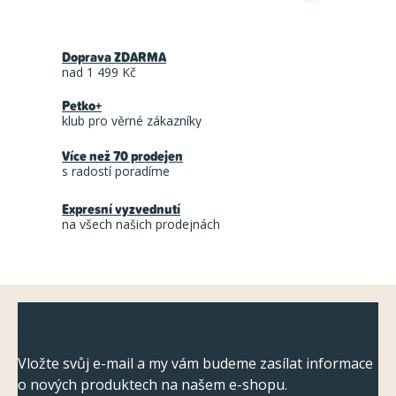
t
v
r
l
á
Doprava ZDARMA
á
n
nad 1 499 Kč
d
k
Petko+
a
o
klub pro věrné zákazníky
c
v
á
Více než 70 prodejen
í
s radostí poradíme
n
p
í
r
Expresní vyzvednutí
na všech našich prodejnách
v
k
y
Z
v
Odebírat newsletter
ý
á
p
p
Vložte svůj e-mail a my vám budeme zasílat informace
i
o nových produktech na našem e-shopu.
a