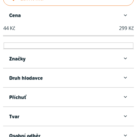
e
n
Cena
í
44
Kč
299
Kč
p
r
o
d
Značky
u
k
Druh hlodavce
t
ů
Příchuť
Tvar
Osobní odběr