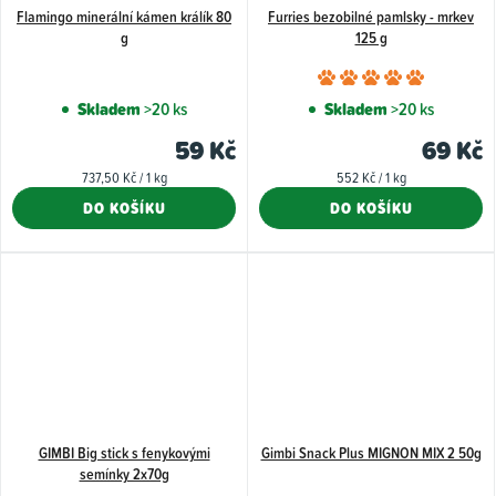
Flamingo minerální kámen králík 80
Furries bezobilné pamlsky - mrkev
g
125 g
Průměr
hodnoce
Skladem
>20 ks
Skladem
>20 ks
produkt
59 Kč
69 Kč
je
Měrná
Měrná
737,50 Kč / 1 kg
552 Kč / 1 kg
5,0
cena:
cena:
DO KOŠÍKU
DO KOŠÍKU
z
5
hvězdiče
GIMBI Big stick s fenykovými
Gimbi Snack Plus MIGNON MIX 2 50g
semínky 2x70g