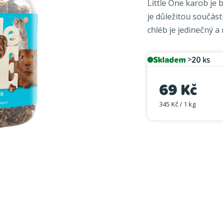
Little One karob je 
je
je důležitou součást
4,0
chléb je jedinečný a
z
5
hvězdiček.
Skladem
>20 ks
69 Kč
345 Kč / 1 kg
Měrná cena: