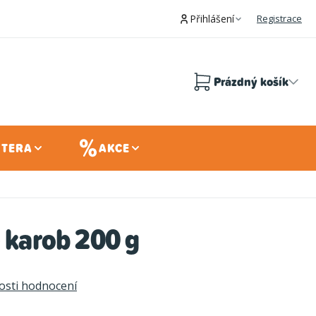
Přihlášení
Registrace
Prázdný košík
Nákupní
košík
 TERA
AKCE
e karob 200 g
sti hodnocení