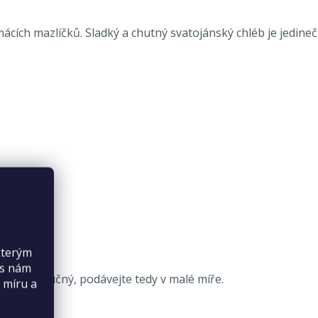
mácích mazlíčků. Sladký a chutný svatojánský chléb je jedineč
kterým
es nám
b příliš tučný, podávejte tedy v malé míře.
 míru a