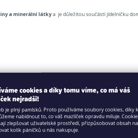
iny a minerální látky
a je důležitou součástí jídelníčku do
íváme cookies a díky tomu víme, co má váš
 %, popel 3,0 %.
ček nejradši!
b je plný pamlsků. Proto používáme soubory cookies, díky 
žeme nabídnout to, co váš mazlíček opravdu miluje. Cooki
cího mazlíčka. Pro některá zvířata (např. osmák degu) je karo
jí zlepšovat uživatelské prostředí, přizpůsobovat obsah na
ovat kolik páníčků u nás nakupuje.