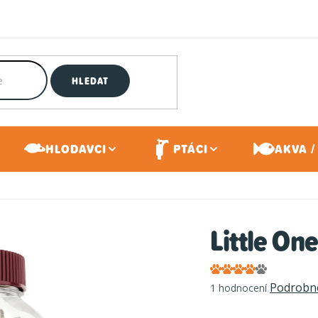
HLEDAT
HLODAVCI
PTÁCI
AKVA /
Little On
Průměrné
Podrobno
1 hodnocení
hodnocení
produktu