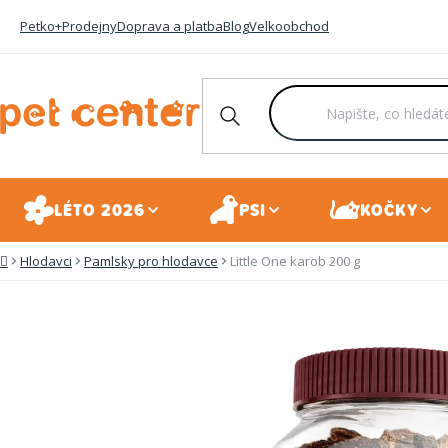
Přejít
Petko+
Prodejny
Doprava a platba
Blog
Velkoobchod
na
obsah
LÉTO 2026
PSI
KOČKY
Hlodavci
Pamlsky pro hlodavce
Little One karob 200 g
Domů