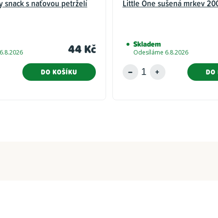
ty snack s naťovou petrželí
Little One sušená mrkev 20
Skladem
44 Kč
6.8.2026
Odesíláme 6.8.2026
DO KOŠÍKU
DO 