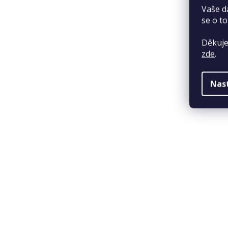
Vaše d
se o to
Děkuje
zde
.
Nas