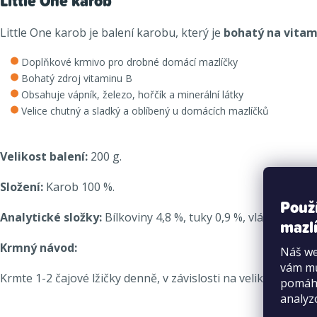
Little One karob
Little One karob je balení karobu, který je
bohatý na vitam
Doplňkové krmivo pro drobné domácí mazlíčky
Bohatý zdroj vitaminu B
Obsahuje vápník, železo, hořčík a minerální látky
Velice chutný a sladký a oblíbený u domácích mazlíčků
Velikost balení:
200 g.
Složení:
Karob 100 %.
Použ
Analytické složky:
Bílkoviny 4,8 %, tuky 0,9 %, vláknina 10,0
mazlí
Krmný návod:
Náš we
vám mů
Krmte 1-2 čajové lžičky denně, v závislosti na velikosti domá
pomáha
analyz