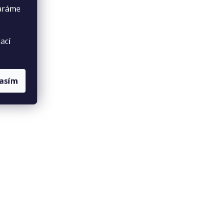
taráme
ací
lasím