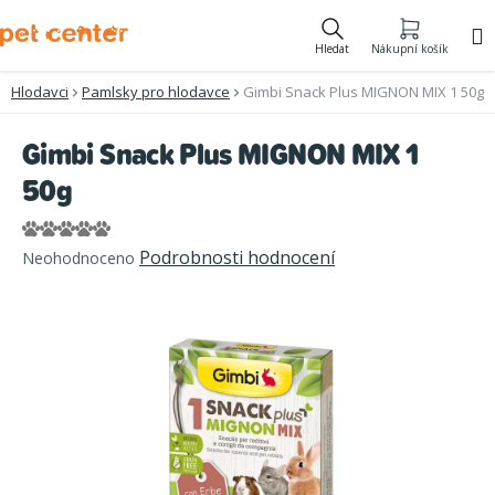
Přejít
na
Hledat
Nákupní košík
obsah
Hlodavci
Pamlsky pro hlodavce
Gimbi Snack Plus MIGNON MIX 1 50g
Gimbi Snack Plus MIGNON MIX 1
50g
Průměrné
Podrobnosti hodnocení
Neohodnoceno
hodnocení
produktu
je
0,0
z
5
hvězdiček.