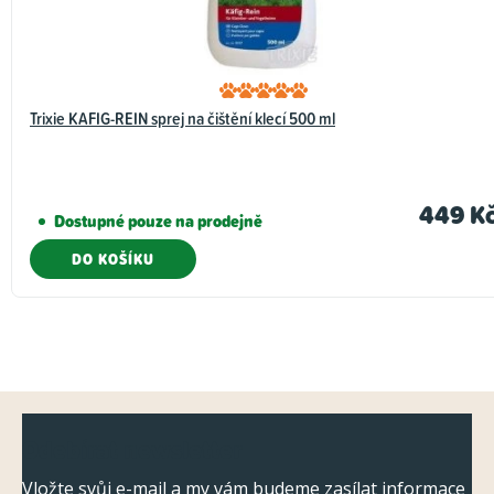
Trixie KAFIG-REIN sprej na čištění klecí 500 ml
449 K
Dostupné pouze na prodejně
DO KOŠÍKU
Z
Odebírat newsletter
á
Vložte svůj e-mail a my vám budeme zasílat informace