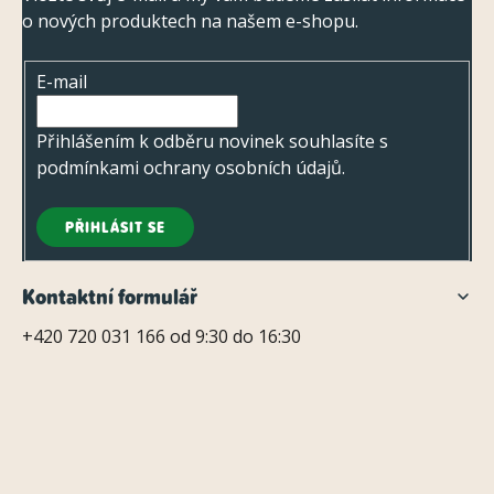
p
o nových produktech na našem e-shopu.
a
t
E-mail
í
Přihlášením k odběru novinek souhlasíte s
podmínkami ochrany osobních údajů
.
PŘIHLÁSIT SE
Kontaktní formulář
+420 720 031 166 od 9:30 do 16:30