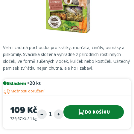
Velmi chutná pochoutka pro králíky, morčata, činčily, osmáky a
pískomily. Svačinka složená výhradně z přírodních rostlinných
složek, ve formě sušených vloček, kuliček nebo kostiček. Užitečný
pamlsek zvířátku nejen chutná, ale ho i zabaví.
Skladem
>20 ks
Možnosti doručení
109 Kč
DO KOŠÍKU
726,67 Kč / 1 kg
Měrná cena: