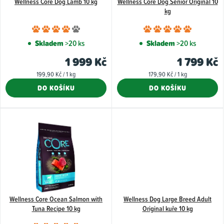
Wellness Core Dog Lamb 10 kg
Wellness Core Dog Senior Original 10
r
kg
o
Průměrné
Průměr
d
hodnocení
hodnoce
Skladem
>20 ks
Skladem
>20 ks
u
produktu
produkt
1 999 Kč
1 799 Kč
k
je
je
Měrná
Měrná
199,90 Kč / 1 kg
179,90 Kč / 1 kg
4,0
5,0
t
cena:
cena:
DO KOŠÍKU
DO KOŠÍKU
z
z
ů
5
5
hvězdiček.
hvězdiče
Wellness Core Ocean Salmon with
Wellness Dog Large Breed Adult
Tuna Recipe 10 kg
Original kuře 10 kg