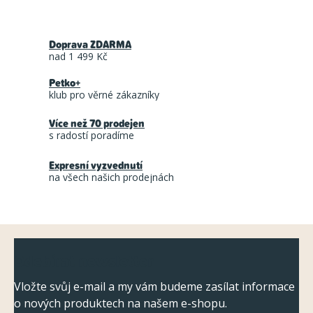
O
v
Doprava ZDARMA
l
nad 1 499 Kč
á
Petko+
d
klub pro věrné zákazníky
a
Více než 70 prodejen
c
s radostí poradíme
í
Expresní vyzvednutí
p
na všech našich prodejnách
r
v
k
Z
y
Odebírat newsletter
á
v
ý
p
Vložte svůj e-mail a my vám budeme zasílat informace
p
o nových produktech na našem e-shopu.
a