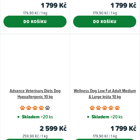
produktu
1 799 Kč
1 799 Kč
je
Měrná
Měrná
179,90 Kč / 1 kg
179,90 Kč / 1 kg
5,0
cena:
cena:
DO KOŠÍKU
DO KOŠÍKU
z
5
hvězdiček.
Advance Veterinary Diets Dog
Wellness Dog Low Fat Adult Medium
Hypoallergenic 10 kg
& Large krůta 10 kg
Průměrné
Průměr
hodnocení
hodnoce
Skladem
>20 ks
Skladem
>20 ks
produktu
produkt
2 599 Kč
1 799 Kč
je
je
Měrná
Měrná
259,90 Kč / 1 kg
179,90 Kč / 1 kg
4,0
5,0