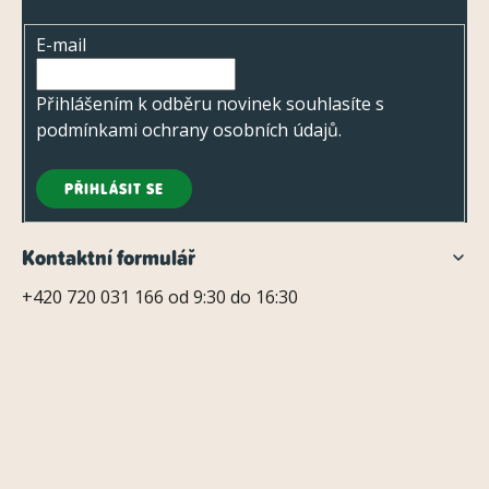
i
t
s
E-mail
í
u
Přihlášením k odběru novinek souhlasíte s
podmínkami ochrany osobních údajů
.
PŘIHLÁSIT SE
Kontaktní formulář
+420 720 031 166 od 9:30 do 16:30