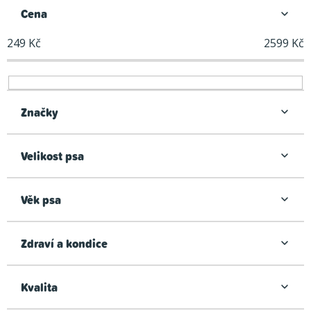
n
Cena
í
249
Kč
2599
Kč
p
r
o
d
Značky
u
k
Velikost psa
t
ů
Věk psa
Zdraví a kondice
Kvalita