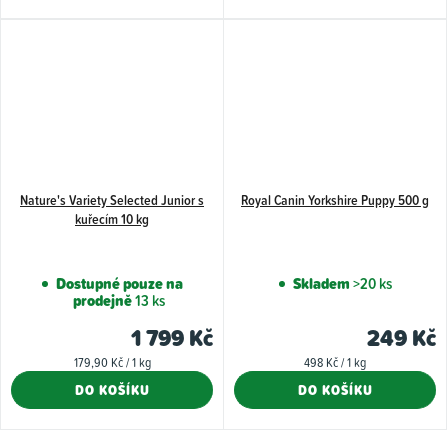
hvězdiček.
Nature's Variety Selected Junior s
Royal Canin Yorkshire Puppy 500 g
kuřecím 10 kg
Dostupné pouze na
Skladem
>20 ks
prodejně
13 ks
1 799 Kč
249 Kč
Měrná
Měrná
179,90 Kč / 1 kg
498 Kč / 1 kg
cena:
cena:
DO KOŠÍKU
DO KOŠÍKU