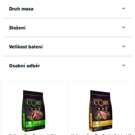
Druh masa
Složení
Velikost balení
Osobní odběr
V
ý
p
i
s
p