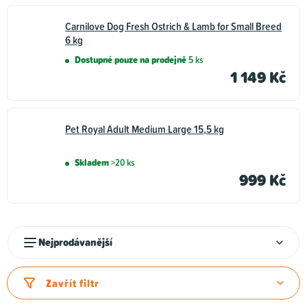
Carnilove Dog Fresh Ostrich & Lamb for Small Breed
6 kg
Dostupné pouze na prodejně
5 ks
1 149 Kč
Pet Royal Adult Medium Large 15,5 kg
Skladem
>20 ks
999 Kč
Ř
Nejprodávanější
a
z
Zavřít filtr
e