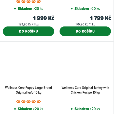
Průměrné
hodnocení
Skladem
>20 ks
Skladem
>20 ks
produktu
1 999 Kč
1 799 Kč
je
Měrná
Měrná
199,90 Kč / 1 kg
179,90 Kč / 1 kg
5,0
cena:
cena:
DO KOŠÍKU
DO KOŠÍKU
z
5
hvězdiček.
Wellness Core Puppy Large Breed
Wellness Core Original Turkey with
Original kuře 10 kg
Chicken Recipe 10 kg
Průměrné
hodnocení
Skladem
>20 ks
Skladem
>20 ks