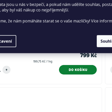
ata jsou u nás v bezpečí, a pokud nám udělíte souhlas, pos
, aby byl váš nákup co nejpříjemnější.
me, že nám pomáháte starat se o vaše mazlíčky! Více inform
ove True Fresh Fish for Adult Dogs 4 kg
tavení
Souh
Průměrné
Dostupné pouze na prodejně
11 ks
hodnocení
799 Kč
produktu
Měrná
199,75 Kč / 1 kg
je
cena:
5,0
DO KOŠÍKU
z
5
hvězdiček.