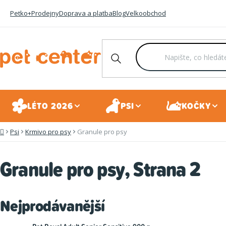
Přejít
Petko+
Prodejny
Doprava a platba
Blog
Velkoobchod
na
obsah
LÉTO 2026
PSI
KOČKY
Psi
Krmivo pro psy
Granule pro psy
Domů
Granule pro psy
, Strana 2
Nejprodávanější