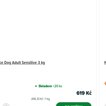
e Dog Adult Sensitive 3 kg
N
Skladem
>20 ks
619 Kč
Měrná
206,33 Kč / 1 kg
cena: