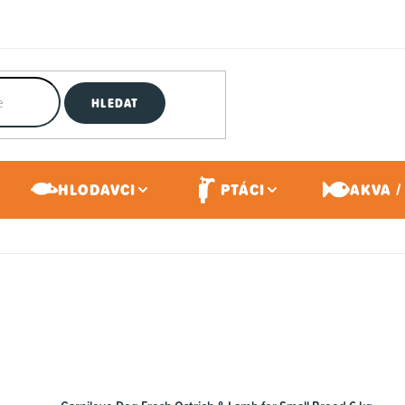
HLEDAT
HLODAVCI
PTÁCI
AKVA /