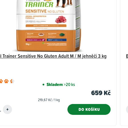
l Trainer Sensitive No Gluten Adult M / M jehněčí 3 kg
Průměrné
Skladem
>20 ks
hodnocení
659 Kč
produktu
Měrná
219,67 Kč / 1 kg
je
cena:
4,5
DO KOŠÍKU
z
5