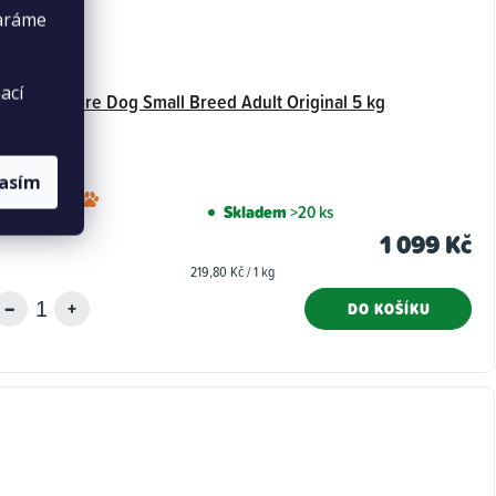
taráme
ací
Wellness Core Dog Small Breed Adult Original 5 kg
lasím
Průměrné
Skladem
>20 ks
hodnocení
1 099 Kč
produktu
Měrná
219,80 Kč / 1 kg
je
cena:
5,0
DO KOŠÍKU
z
5
hvězdiček.