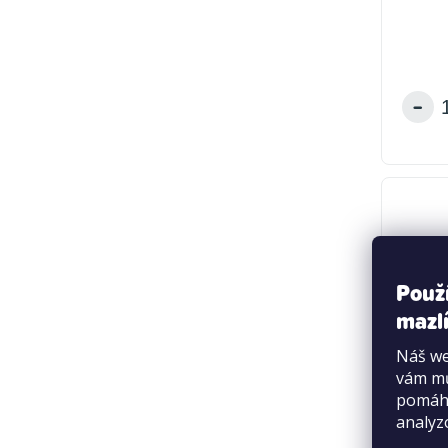
Použ
mazlí
Náš we
vám mů
pomáha
analyz