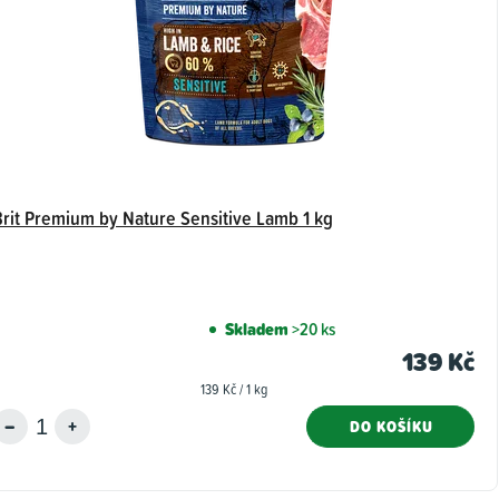
Brit Premium by Nature Sensitive Lamb 1 kg
Skladem
>20 ks
139 Kč
Měrná
139 Kč / 1 kg
cena:
DO KOŠÍKU