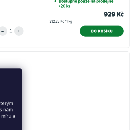
Dostupné pouze na prodejně
>20 ks
929 Kč
Měrná
232,25 Kč / 1 kg
cena:
DO KOŠÍKU
kterým
es nám
 míru a