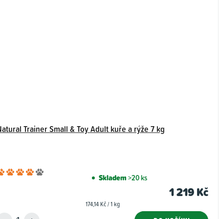
atural Trainer Small & Toy Adult kuře a rýže 7 kg
Průměrné
Skladem
>20 ks
hodnocení
1 219 Kč
produktu
Měrná
174,14 Kč / 1 kg
je
cena: