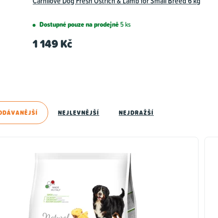
Carnilove Dog Fresh Ostrich & Lamb for Small Breed 6 kg
Dostupné pouze na prodejně
5 ks
1 149 Kč
ODÁVANĚJŠÍ
NEJLEVNĚJŠÍ
NEJDRAŽŠÍ