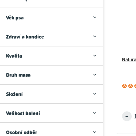
s
n
p
p
n
r
Věk psa
r
í
o
o
p
d
Zdraví a kondice
d
a
u
u
Kvalita
n
k
Natura
k
e
t
Druh masa
t
l
ů
ů
Složení
Velikost balení
Osobní odběr