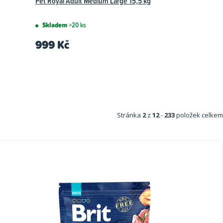
Pet Royal Adult Medium Large 15,5 kg
Skladem
>20 ks
999 Kč
Stránka
2
z
12
-
233
položek celkem