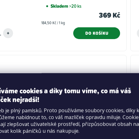
Skladem
>20 ks
369 Kč
Měrná
184,50 Kč / 1 kg
cena:
DO KOŠÍKU
íváme cookies a díky tomu víme, co má váš
ček nejradši!
b je plný pamlsků. Proto používáme soubory cookies, díky 
žeme nabídnout to, co váš mazlíček opravdu miluje. Cooki
jí zlepšovat uživatelské prostředí, přizpůsobovat obsah na
ovat kolik páníčků u nás nakupuje.