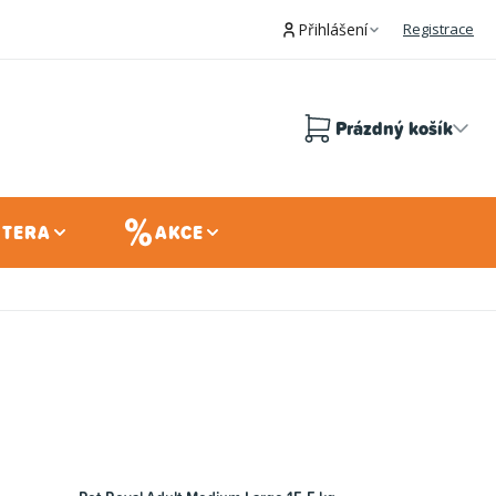
Přihlášení
Registrace
Prázdný košík
Nákupní
košík
 TERA
AKCE