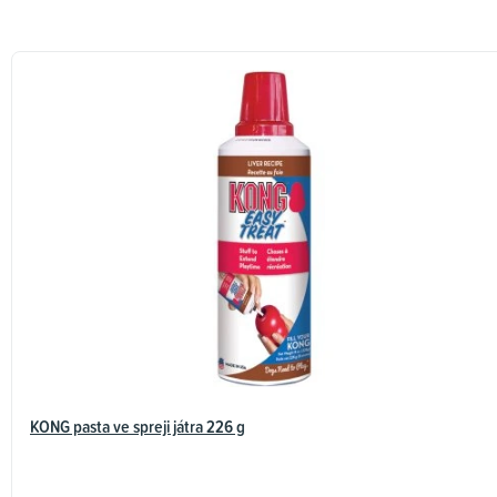
KONG pasta ve spreji játra 226 g