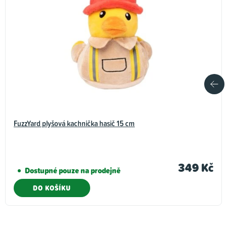
FuzzYard plyšová kachnička hasič 15 cm
349 Kč
Dostupné pouze na prodejně
DO KOŠÍKU