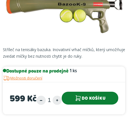
Stříleč na tenisáky bazuka. Inovativní vrhač míčků, který umožňuje
zvedat míčky bez nutnosti chytit je do ruky.
Dostupné pouze na prodejně
1 ks
Možnosti doručení
599 Kč
DO KOŠÍKU
Měrná cena: