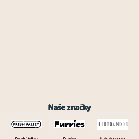
Naše značky
Fresh Valley
Furries
Huhubamboo