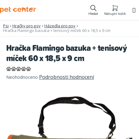
Přejít
na
Hledat
Nákupní košík
obsah
Psi
Hračky pro psy
Házedla pro psy
Hračka Flamingo bazuka + tenisový míček 60 x 18,5 x 9 cm
Hračka Flamingo bazuka + tenisový
míček 60 x 18,5 x 9 cm
Průměrné
Podrobnosti hodnocení
Neohodnoceno
hodnocení
produktu
je
0,0
z
5
hvězdiček.