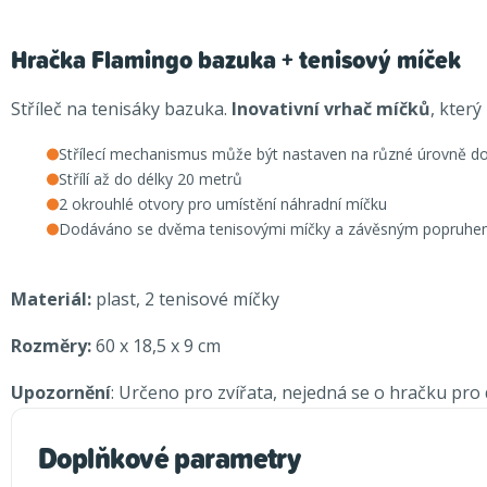
Hračka Flamingo bazuka + tenisový míček
Stříleč na tenisáky bazuka.
Inovativní vrhač míčků
, kter
Střílecí mechanismus může být nastaven na různé úrovně do
Střílí až do délky 20 metrů
2 okrouhlé otvory pro umístění náhradní míčku
Dodáváno se dvěma tenisovými míčky a závěsným popruhe
Materiál:
plast, 2 tenisové míčky
Rozměry:
60 x 18,5 x 9 cm
Upozornění
: Určeno pro zvířata, nejedná se o hračku pro 
Doplňkové parametry