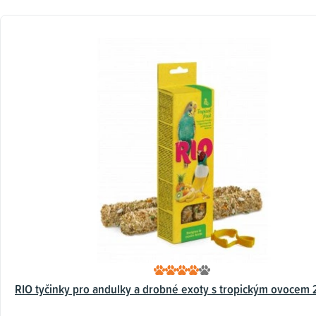
RIO tyčinky pro andulky a drobné exoty s tropickým ovocem 