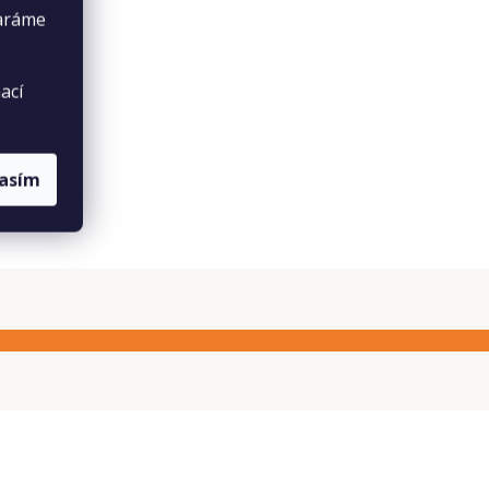
taráme
ací
lasím