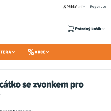
Přihlášení
Registrace
Prázdný košík
Nákupní
košík
 TERA
AKCE
cátko se zvonkem pro
y