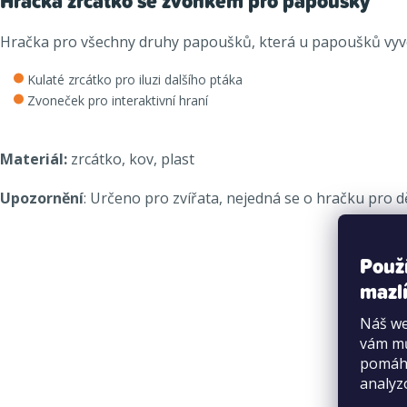
Hračka zrcátko se zvonkem pro papoušky
Hračka pro všechny druhy papoušků, která u papoušků vyvolá
Kulaté zrcátko pro iluzi dalšího ptáka
Zvoneček pro interaktivní hraní
Materiál:
zrcátko, kov, plast
Upozornění
: Určeno pro zvířata, nejedná se o hračku pro dě
Použ
mazlí
Náš we
vám mů
pomáha
analyz