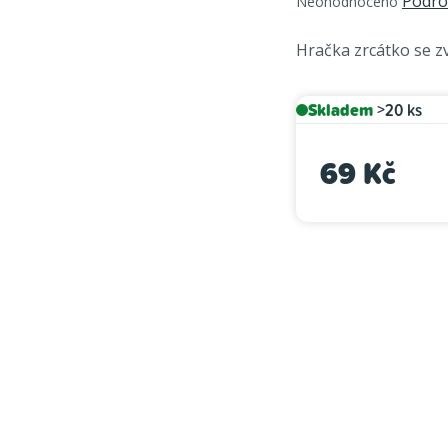
Podro
Neohodnoceno
hodnocení
produktu
Hračka zrcátko se 
je
0,0
z
Skladem
>20 ks
5
hvězdiček.
69 Kč
Měrná cena: