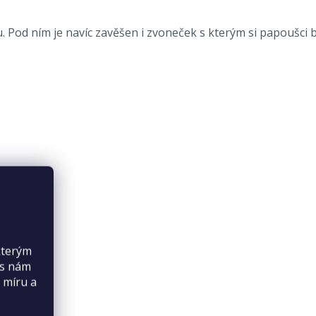
 Pod ním je navíc zavěšen i zvoneček s kterým si papoušci b
kterým
es nám
 míru a