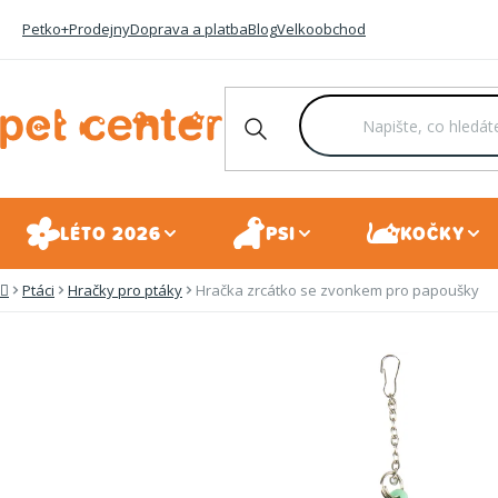
Přejít
Petko+
Prodejny
Doprava a platba
Blog
Velkoobchod
na
obsah
LÉTO 2026
PSI
KOČKY
Ptáci
Hračky pro ptáky
Hračka zrcátko se zvonkem pro papoušky
Domů