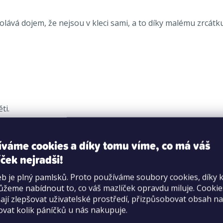
vá dojem, že nejsou v kleci sami, a to díky malému zrcátku.
ti.
íváme cookies a díky tomu víme, co má váš
ček nejradši!
b je plný pamlsků. Proto používáme soubory cookies, díky 
žeme nabídnout to, co váš mazlíček opravdu miluje. Cooki
jí zlepšovat uživatelské prostředí, přizpůsobovat obsah na
ovat kolik páníčků u nás nakupuje.