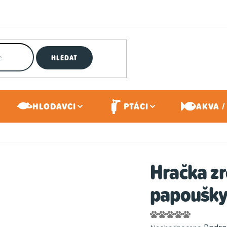
HLEDAT
HLODAVCI
PTÁCI
AKVA /
Hračka zr
papoušk
Průměrné