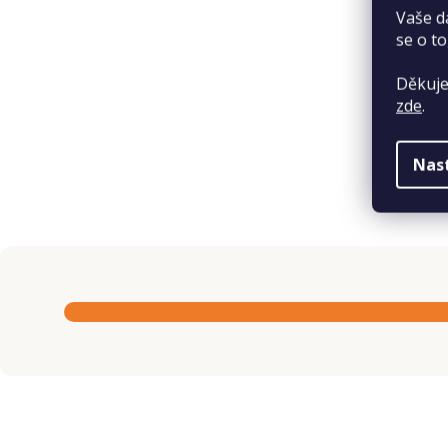
Vaše d
se o to
Děkuje
zde
.
Nas