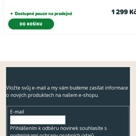
1 299 K
Dostupné pouze na prodejně
DO KOŠÍKU
Z
Odebírat newsletter
á
p
Vložte svůj e-mail a my vám budeme zasílat informace
o nových produktech na našem e-shopu.
a
t
E-mail
í
Přihlášením k odběru novinek souhlasíte s
podmínkami ochrany osobních údajů
.