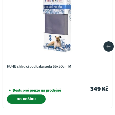
HUHU chladici podlozka seda 65x50cm M
349 Kč
Dostupné pouze na prodejně
DO KOŠÍKU