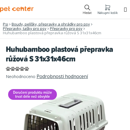
Přejít
na
Hledat
Nákupní košík
obsah
Psi
Boudy, pelíšky, přepravky a ohrádky pro psy
Přepravky, tašky pro psy
Přepravky pro psy
Huhubamboo plastová přepravka růžová S 31x31x46cm
Huhubamboo plastová přepravka
růžová S 31x31x46cm
Průměrné
Podrobnosti hodnocení
Neohodnoceno
hodnocení
produktu
Doručení produktu může
je
trvat déle než obvykle
0,0
z
5
hvězdiček.