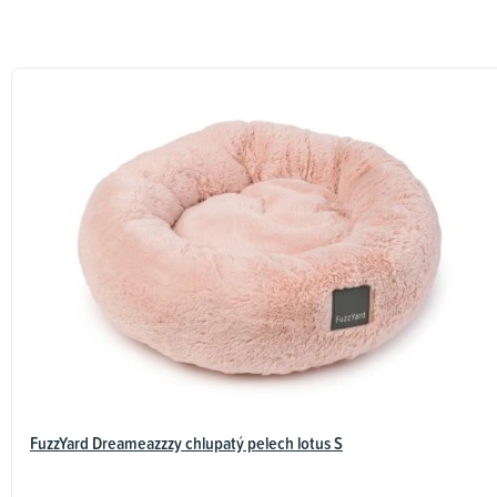
FuzzYard Dreameazzzy chlupatý pelech lotus S