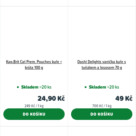
Kap.Brit Cat Prem. Pouches kuře +
Dashi Delights vanička kuře s
krůta 100 g
tuňákem a lososem 70 g
Skladem
>20 ks
Skladem
>20 ks
24,90 Kč
49 Kč
Měrná
Měrná
249 Kč / 1 kg
700 Kč / 1 kg
cena:
cena:
DO KOŠÍKU
DO KOŠÍKU