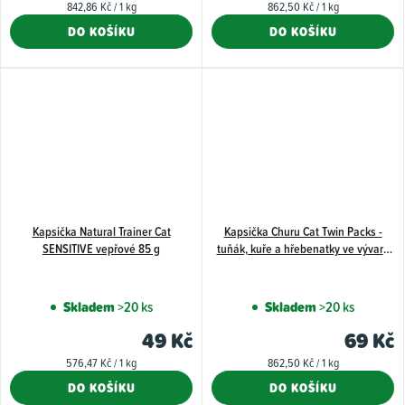
Měrná
Měrná
842,86 Kč / 1 kg
862,50 Kč / 1 kg
cena:
cena:
DO KOŠÍKU
DO KOŠÍKU
Kapsička Natural Trainer Cat
Kapsička Churu Cat Twin Packs -
SENSITIVE vepřové 85 g
tuňák, kuře a hřebenatky ve vývaru
80g
Skladem
>20 ks
Skladem
>20 ks
49 Kč
69 Kč
Měrná
Měrná
576,47 Kč / 1 kg
862,50 Kč / 1 kg
cena:
cena:
DO KOŠÍKU
DO KOŠÍKU