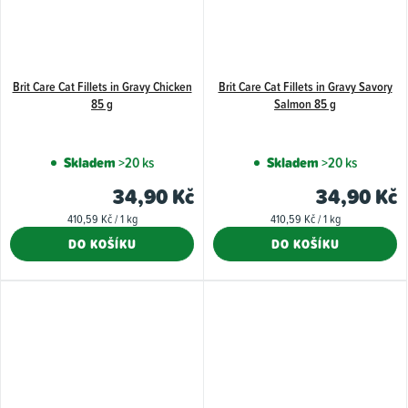
Brit Care Cat Fillets in Gravy Chicken
Brit Care Cat Fillets in Gravy Savory
85 g
Salmon 85 g
Skladem
>20 ks
Skladem
>20 ks
34,90 Kč
34,90 Kč
Měrná
Měrná
410,59 Kč / 1 kg
410,59 Kč / 1 kg
cena:
cena:
DO KOŠÍKU
DO KOŠÍKU