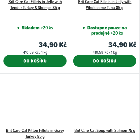
Brit Care Cat Fillets in Jelly with
Brit Care Cat Fillets in Jelly with
Tender Turkey & Shrimps 85 g
Wholesome Tuna 85 g
Skladem
>20 ks
Dostupné pouze na
prodejně
>20 ks
34,90 Kč
34,90 Kč
Měrná
Měrná
410,59 Kč / 1 kg
410,59 Kč / 1 kg
cena:
cena:
DO KOŠÍKU
DO KOŠÍKU
Brit Care Cat Kitten Fillets in Gravy
Brit Care Cat Soup with Salmon 75 g
Turkey 85 g