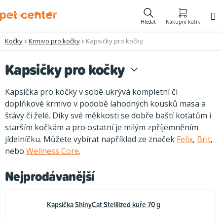
Přejít
na
Hledat
Nákupní košík
obsah
Kočky
Krmivo pro kočky
Kapsičky pro kočky
Kapsičky pro kočky
Kapsička pro kočky v sobě ukrývá kompletní či
doplňkové krmivo v podobě lahodných kousků masa a
šťávy či želé. Díky své měkkosti se dobře baští koťatům i
starším kočkám a pro ostatní je milým zpříjemněním
jídelníčku. Můžete vybírat například ze značek
Felix
,
Brit
,
nebo
Wellness Core
.
Nejprodávanější
Kapsička ShinyCat Stelilized kuře 70 g