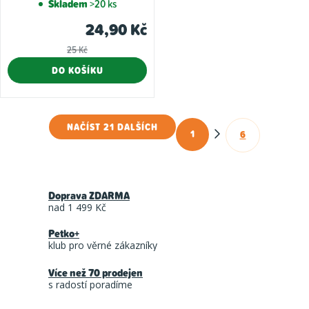
Skladem
>20 ks
24,90 Kč
25 Kč
DO KOŠÍKU
NAČÍST 21 DALŠÍCH
1
6
O
S
t
v
r
l
á
Doprava ZDARMA
á
n
nad 1 499 Kč
d
k
Petko+
a
o
klub pro věrné zákazníky
c
v
á
Více než 70 prodejen
í
s radostí poradíme
n
p
í