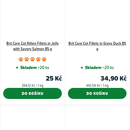
Brit Care Cat Kitten Fillets in Jelly
Brit Care Cat Fillets in Gravy Duck 85
with Savory Salmon 85 g
g
Průměrné
hodnocení
Skladem
>20 ks
Skladem
>20 ks
produktu
25 Kč
34,90 Kč
je
Měrná
Měrná
294,12 Kč / 1 kg
410,59 Kč / 1 kg
5,0
cena:
cena:
DO KOŠÍKU
DO KOŠÍKU
z
5
hvězdiček.