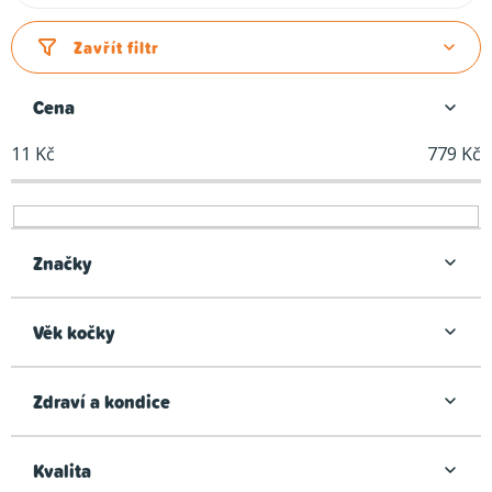
a
z
Zavřít filtr
e
n
Cena
í
11
Kč
779
Kč
p
r
o
d
Značky
u
k
Věk kočky
t
ů
Zdraví a kondice
Kvalita