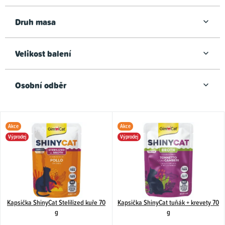
Druh masa
Velikost balení
Osobní odběr
V
Akce
Akce
ý
Výprodej
Výprodej
p
i
s
p
Kapsička ShinyCat Stelilized kuře 70
Kapsička ShinyCat tuňák + krevety 70
r
g
g
o