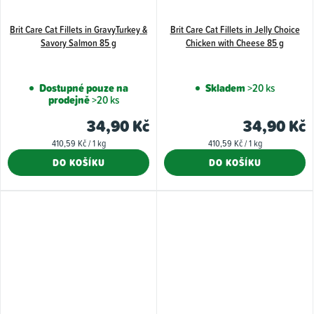
Brit Care Cat Fillets in GravyTurkey &
Brit Care Cat Fillets in Jelly Choice
Savory Salmon 85 g
Chicken with Cheese 85 g
Dostupné pouze na
Skladem
>20 ks
prodejně
>20 ks
34,90 Kč
34,90 Kč
Měrná
Měrná
410,59 Kč / 1 kg
410,59 Kč / 1 kg
cena:
cena:
DO KOŠÍKU
DO KOŠÍKU