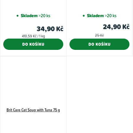
Skladem
>20 ks
Skladem
>20 ks
24,90 Kč
34,90 Kč
25 Kč
Měrná
410,59 Kč / 1 kg
cena:
DO KOŠÍKU
DO KOŠÍKU
Brit Care Cat Soup with Tuna 75 g