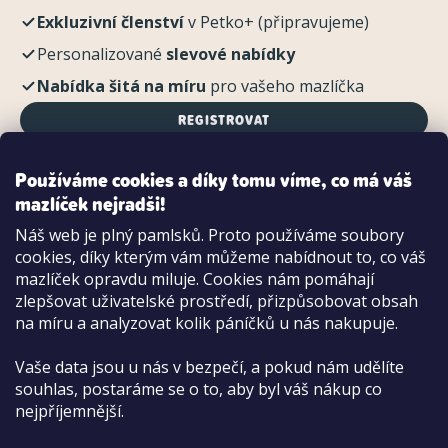
Exkluzivní členství
v Petko+ (připravujeme)
Personalizované
slevové nabídky
Nabídka šitá na míru
pro vašeho mazlíčka
REGISTROVAT
Používáme cookies a díky tomu víme, co má váš
mazlíček nejradši!
Možnosti platby:
Náš web je plný pamlsků. Proto používáme soubory
Dobírkou
cookies, díky kterým vám můžeme nabídnout to, co váš
Hotově i kartou na pobočce
mazlíček opravdu miluje. Cookies nám pomáhají
zlepšovat uživatelské prostředí, přizpůsobovat obsah
na míru a analyzovat kolik páníčků u nás nakupuje.
Vaše data jsou u nás v bezpečí, a pokud nám udělíte
souhlas, postaráme se o to, aby byl váš nákup co
nejpříjemnější.