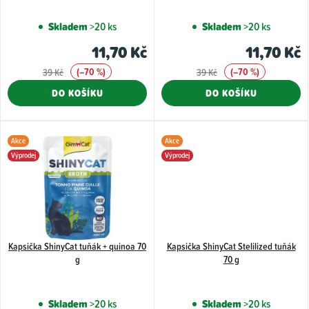
d
Skladem
>20 ks
Skladem
>20 ks
u
11,70 Kč
11,70 Kč
k
(–70 %)
(–70 %)
39 Kč
39 Kč
t
DO KOŠÍKU
DO KOŠÍKU
ů
Akce
Akce
Výprodej
Výprodej
Kapsička ShinyCat tuňák + quinoa 70
Kapsička ShinyCat Stelilized tuňák
g
70 g
Skladem
>20 ks
Skladem
>20 ks