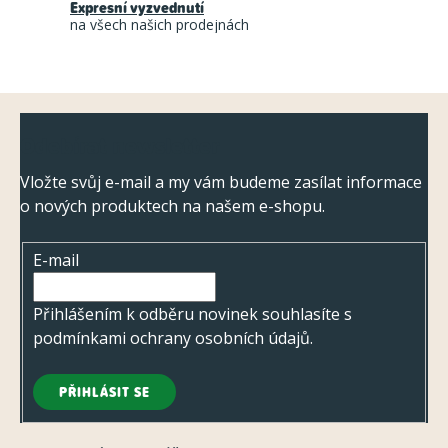
r
Expresní vyzvednutí
na všech našich prodejnách
v
k
y
Z
v
Odebírat newsletter
ý
á
p
p
Vložte svůj e-mail a my vám budeme zasílat informace
i
o nových produktech na našem e-shopu.
a
s
t
u
E-mail
í
Přihlášením k odběru novinek souhlasíte s
podmínkami ochrany osobních údajů
.
PŘIHLÁSIT SE