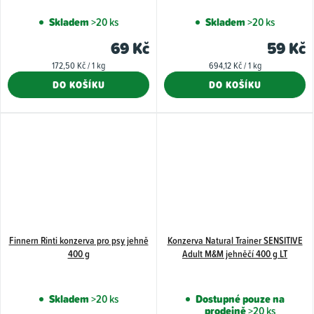
Skladem
>20 ks
Skladem
>20 ks
69 Kč
59 Kč
Měrná
Měrná
172,50 Kč / 1 kg
694,12 Kč / 1 kg
cena:
cena:
DO KOŠÍKU
DO KOŠÍKU
Finnern Rinti konzerva pro psy jehně
Konzerva Natural Trainer SENSITIVE
400 g
Adult M&M jehněčí 400 g LT
Skladem
>20 ks
Dostupné pouze na
prodejně
>20 ks