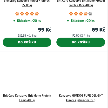
ShinyDog konzerva kuřecí + jehněčí
Brit Care Konzerva Brit Mono Protein
2x 85 g
Lamb & Rice 400 g
Průměrné
Průměr
hodnocení
hodnoce
Skladem
>20 ks
Skladem
>20 ks
produktu
produkt
99 Kč
69 Kč
je
je
Měrná
Měrná
582,35 Kč / 1 kg
172,50 Kč / 1 kg
5,0
4,0
cena:
cena:
DO KOŠÍKU
DO KOŠÍKU
z
z
5
5
hvězdiček.
hvězdiče
Brit Care Konzerva Brit Mono Protein
Konzerva GIMDOG PURE DELIGHT
Lamb 400 g
kuřecí s jehněčím 85 g