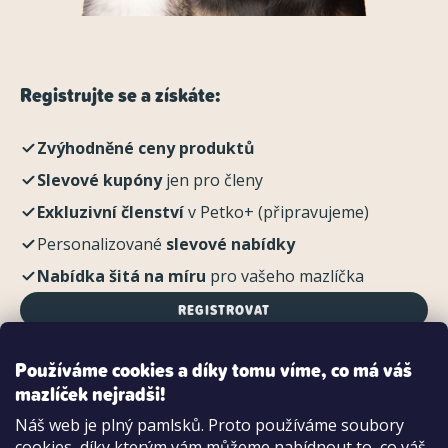
Registrujte se a získáte:
Zvýhodněné ceny produktů
Slevové kupóny
jen pro členy
Exkluzivní členství
v Petko+ (připravujeme)
Personalizované
slevové nabídky
Nabídka šitá na míru
pro vašeho mazlíčka
REGISTROVAT
Používáme cookies a díky tomu víme, co má váš
mazlíček nejradši!
Možnosti platby:
Náš web je plný pamlsků. Proto používáme soubory
Dobírkou
cookies, díky kterým vám můžeme nabídnout to, co váš