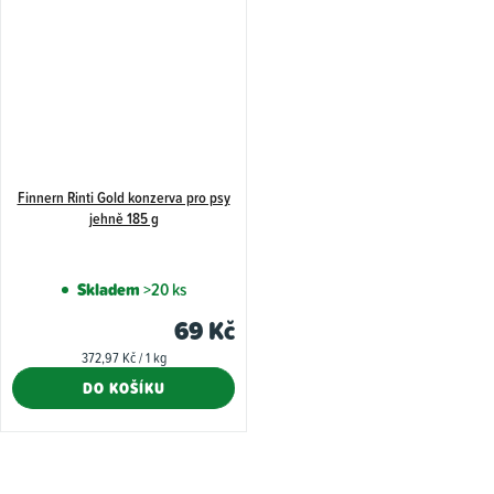
Finnern Rinti Gold konzerva pro psy
jehně 185 g
Skladem
>20 ks
69 Kč
Měrná
372,97 Kč / 1 kg
cena:
DO KOŠÍKU
O