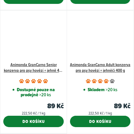
Animonda GranCarno Senior
Animonda GranCarno Adult konzerva
konzerva pro psy hovězí + jehně 400
pro psy hovězí + jehněčí 400 g
g
Průměrné
Průměr
hodnocení
hodnoce
Dostupné pouze na
Skladem
>20 ks
prodejně
>20 ks
produktu
produkt
je
je
89 Kč
89 Kč
5,0
4,0
Měrná
Měrná
222,50 Kč / 1 kg
222,50 Kč / 1 kg
z
z
cena:
cena:
DO KOŠÍKU
DO KOŠÍKU
5
5
hvězdiček.
hvězdiče