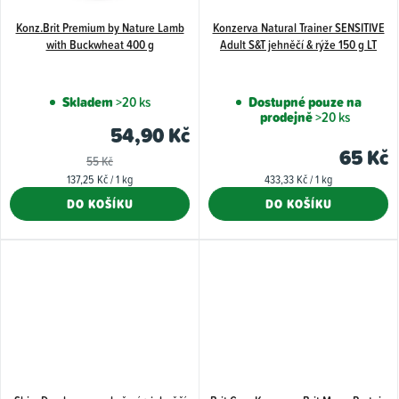
Konz.Brit Premium by Nature Lamb
Konzerva Natural Trainer SENSITIVE
with Buckwheat 400 g
Adult S&T jehněčí & rýže 150 g LT
Skladem
>20 ks
Dostupné pouze na
prodejně
>20 ks
54,90 Kč
65 Kč
55 Kč
Měrná
Měrná
137,25 Kč / 1 kg
433,33 Kč / 1 kg
cena:
cena:
DO KOŠÍKU
DO KOŠÍKU