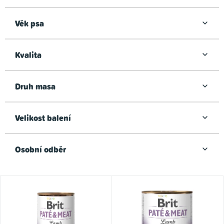
u
k
Věk psa
t
ů
Kvalita
Druh masa
Velikost balení
Osobní odběr
V
ý
p