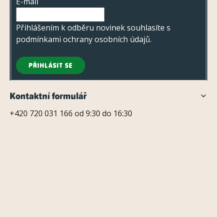
s
E-mail
í
u
Přihlášením k odběru novinek souhlasíte s
podmínkami ochrany osobních údajů
.
PŘIHLÁSIT SE
Kontaktní formulář
+420 720 031 166 od 9:30 do 16:30