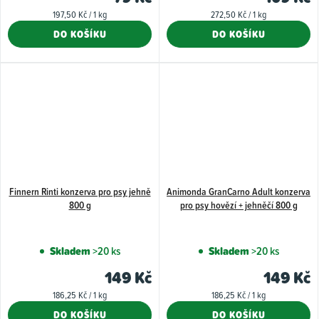
5,0
Měrná
Měrná
197,50 Kč / 1 kg
272,50 Kč / 1 kg
z
cena:
cena:
DO KOŠÍKU
DO KOŠÍKU
5
hvězdiček.
Finnern Rinti konzerva pro psy jehně
Animonda GranCarno Adult konzerva
800 g
pro psy hovězí + jehněčí 800 g
Skladem
>20 ks
Skladem
>20 ks
149 Kč
149 Kč
Měrná
Měrná
186,25 Kč / 1 kg
186,25 Kč / 1 kg
cena:
cena:
DO KOŠÍKU
DO KOŠÍKU