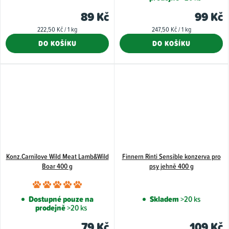
89 Kč
99 Kč
Měrná
Měrná
222,50 Kč / 1 kg
247,50 Kč / 1 kg
cena:
cena:
DO KOŠÍKU
DO KOŠÍKU
Konz.Carnilove Wild Meat Lamb&Wild
Finnern Rinti Sensible konzerva pro
Boar 400 g
psy jehně 400 g
Průměrné
hodnocení
Dostupné pouze na
Skladem
>20 ks
prodejně
>20 ks
produktu
je
79 Kč
109 Kč