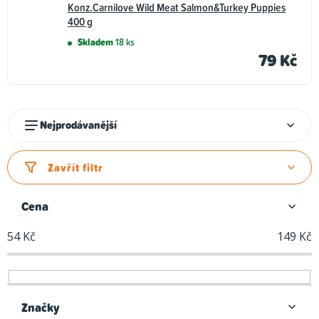
Konz.Carnilove Wild Meat Salmon&Turkey Puppies
400 g
Skladem
18 ks
79 Kč
Ř
Nejprodávanější
a
z
Zavřít filtr
e
n
Cena
í
54
Kč
149
Kč
p
r
o
d
Značky