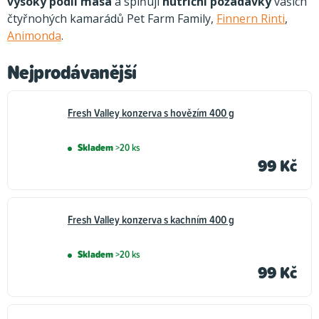
vysoký podíl masa
a splňují
nutriční požadavky
vašich
čtyřnohých kamarádů Pet Farm Family,
Finnern Rinti
,
Animonda
.
Nejprodávanější
Fresh Valley konzerva s hovězím 400 g
Skladem
>20 ks
99 Kč
Fresh Valley konzerva s kachním 400 g
Skladem
>20 ks
99 Kč