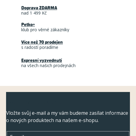
v
Doprava ZDARMA
l
nad 1 499 Kč
á
Petko+
d
klub pro věrné zákazníky
a
Více než 70 prodejen
c
s radostí poradíme
í
Expresní vyzvednutí
p
na všech našich prodejnách
r
v
k
Z
y
Odebírat newsletter
á
v
ý
p
Vložte svůj e-mail a my vám budeme zasílat informace
p
o nových produktech na našem e-shopu.
a
i
t