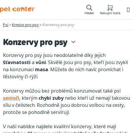
Přejít
na
Hledat
Nákupní košík
obsah
Psi
Krmivo pro psy
Konzervy pro psy
Konzervy pro psy
Konzervy pro psy jsou neodolatelné díky jejich
šťavnatosti
a
vůni
. Skvělé jsou pro psy, kteří jsou zvyklí
na konzumaci
masa
. Můžete do nich navíc promíchat i
těstoviny či rýží.
Konzervy můžou bez problémů konzumovat také psí
senioři
, kterým
chybí zuby
nebo kteří už nemají takovou
sílu v čelistech. Rozhodně jsou dobrou volbou na cesty,
protože se pohodlně servírují.
V naší nabídce najdete kvalitní konzervy, které mají