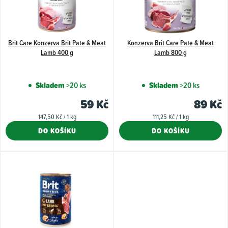
i
s
p
Brit Care Konzerva Brit Pate & Meat
Konzerva Brit Care Pate & Meat
r
Lamb 400 g
Lamb 800 g
o
d
Skladem
>20 ks
Skladem
>20 ks
u
59 Kč
89 Kč
k
Měrná
Měrná
147,50 Kč / 1 kg
111,25 Kč / 1 kg
t
cena:
cena:
DO KOŠÍKU
DO KOŠÍKU
ů