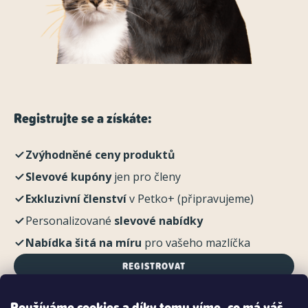
Registrujte se a získáte:
Zvýhodněné ceny produktů
Slevové kupóny
jen pro členy
Exkluzivní členství
v Petko+ (připravujeme)
Personalizované
slevové nabídky
Nabídka šitá na míru
pro vašeho mazlíčka
REGISTROVAT
Používáme cookies a díky tomu víme, co má váš