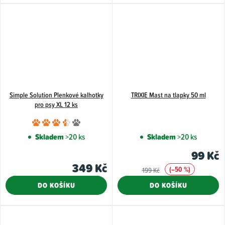
5
5
hvězdiček.
hvězdiče
Simple Solution Plenkové kalhotky
TRIXIE Mast na tlapky 50 ml
pro psy XL 12 ks
Průměrné
hodnocení
Skladem
>20 ks
Skladem
>20 ks
produktu
99 Kč
je
349 Kč
(–50 %)
199 Kč
3,7
z
DO KOŠÍKU
DO KOŠÍKU
5
hvězdiček.