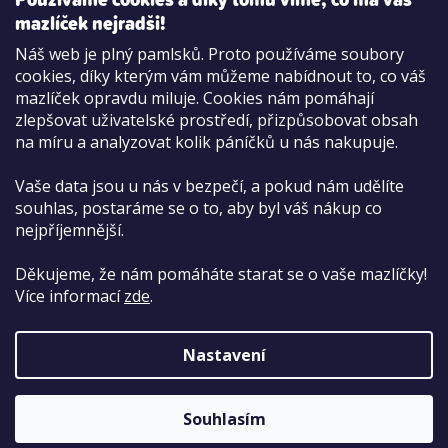
mazlíček nejradši!
Možnosti platby:
Náš web je plný pamlsků. Proto používáme soubory
Dobírkou
cookies, díky kterým vám můžeme nabídnout to, co váš
Hotově i kartou na pobočce
mazlíček opravdu miluje. Cookies nám pomáhají
zlepšovat uživatelské prostředí, přizpůsobovat obsah
na míru a analyzovat kolik páníčků u nás nakupuje.
Vaše data jsou u nás v bezpečí, a pokud nám udělíte
souhlas, postaráme se o to, aby byl váš nákup co
nejpříjemnější.
Děkujeme, že nám pomáháte starat se o vaše mazlíčky!
Více informací
zde
.
Nastavení
Copyright 2026
PetCenter.cz
. Všechna práva
vyhrazena.
Upravit nastavení cookies
Souhlasím