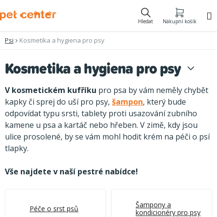
Přejít
na
Hledat
Nákupní košík
obsah
Psi
Kosmetika a hygiena pro psy
Kosmetika a hygiena pro psy
V kosmetickém kufříku
pro psa by vám neměly chybět
kapky či sprej do uší pro psy,
šampon
, který bude
odpovídat typu srsti, tablety proti usazování zubního
kamene u psa a kartáč nebo hřeben. V zimě, kdy jsou
ulice prosolené, by se vám mohl hodit krém na péči o psí
tlapky.
Vše najdete v naší pestré nabídce!
Šampony a
Péče o srst psů
kondicionéry pro psy