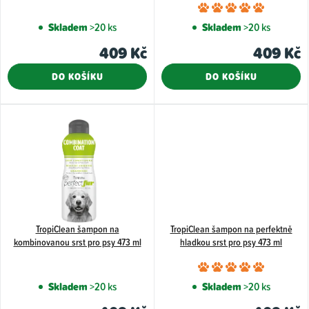
Průměr
d
hodnoce
Skladem
>20 ks
Skladem
>20 ks
u
produkt
409 Kč
409 Kč
k
je
5,0
t
DO KOŠÍKU
DO KOŠÍKU
z
ů
5
hvězdiče
TropiClean šampon na
TropiClean šampon na perfektně
kombinovanou srst pro psy 473 ml
hladkou srst pro psy 473 ml
Průměr
hodnoce
Skladem
>20 ks
Skladem
>20 ks
produkt