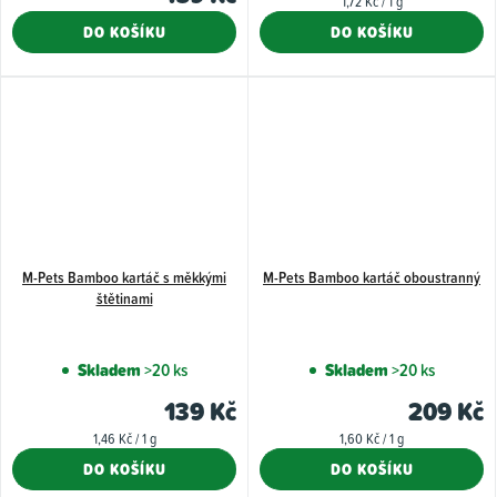
1,72 Kč / 1 g
cena:
DO KOŠÍKU
DO KOŠÍKU
M-Pets Bamboo kartáč s měkkými
M-Pets Bamboo kartáč oboustranný
štětinami
Skladem
>20 ks
Skladem
>20 ks
139 Kč
209 Kč
Měrná
Měrná
1,46 Kč / 1 g
1,60 Kč / 1 g
cena:
cena:
DO KOŠÍKU
DO KOŠÍKU