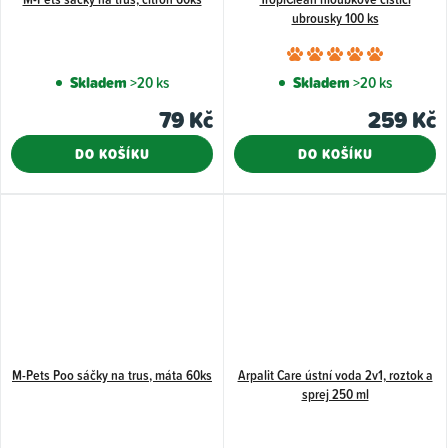
ubrousky 100 ks
Průměr
hodnoce
Skladem
>20 ks
Skladem
>20 ks
produkt
79 Kč
259 Kč
je
5,0
DO KOŠÍKU
DO KOŠÍKU
z
5
hvězdiče
M-Pets Poo sáčky na trus, máta 60ks
Arpalit Care ústní voda 2v1, roztok a
sprej 250 ml