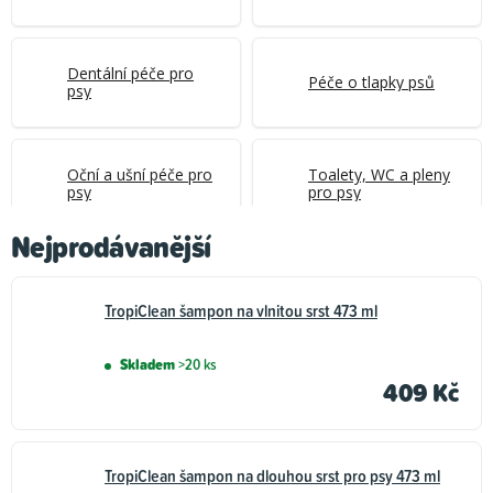
Dentální péče pro
Péče o tlapky psů
psy
Oční a ušní péče pro
Toalety, WC a pleny
psy
pro psy
Nejprodávanější
Čističe a odpuzovače
Sáčky na psí
pro psy
exkrementy
TropiClean šampon na vlnitou srst 473 ml
Skladem
>20 ks
409 Kč
Parfémy pro psy
TropiClean šampon na dlouhou srst pro psy 473 ml