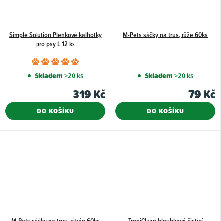
Simple Solution Plenkové kalhotky
M-Pets sáčky na trus, růže 60ks
pro psy L 12 ks
Průměrné
hodnocení
Skladem
>20 ks
Skladem
>20 ks
produktu
319 Kč
79 Kč
je
5,0
DO KOŠÍKU
DO KOŠÍKU
z
5
hvězdiček.
M-Pets sáčky na trus, citrón 60ks
TropiClean hloubkově čistící