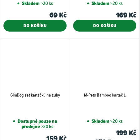
Skladem
>20 ks
Skladem
>20 ks
69 Kč
169 Kč
DO KOŠÍKU
DO KOŠÍKU
GimDog set kartáčků na zuby
M-Pets Bamboo kartáč L
Dostupné pouze na
Skladem
>20 ks
prodejně
>20 ks
199 Kč
159 Kč
Měrná