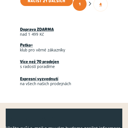
NAČÍST 21 DALŠÍCH
1
4
O
S
t
v
r
l
á
Doprava ZDARMA
á
n
nad 1 499 Kč
d
k
Petko+
a
o
klub pro věrné zákazníky
c
v
á
Více než 70 prodejen
í
s radostí poradíme
n
p
í
r
Expresní vyzvednutí
na všech našich prodejnách
v
k
y
Z
v
Odebírat newsletter
ý
á
p