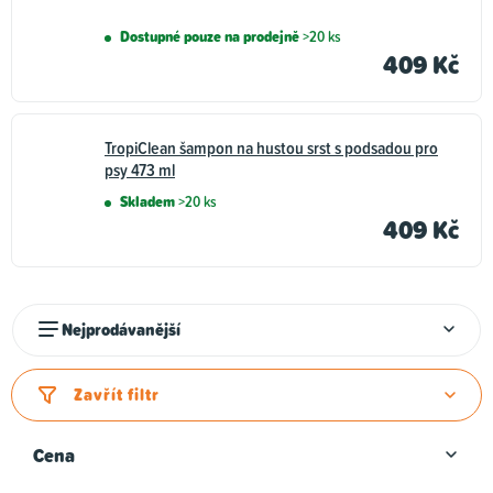
Dostupné pouze na prodejně
>20 ks
409 Kč
TropiClean šampon na hustou srst s podsadou pro
psy 473 ml
Skladem
>20 ks
409 Kč
Ř
Nejprodávanější
a
z
Zavřít filtr
e
n
Cena
í