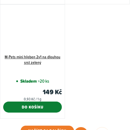
M-Pets mini hřeben 2v1 na dlouhou
srst zelený
Skladem
>20 ks
149 Kč
Měrná
0,93 Kč / 1 g
cena:
DO KOŠÍKU