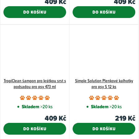
409 Kč
409 Kč
je
5,0
DO KOŠÍKU
DO KOŠÍKU
z
5
hvězdiče
TropiClean šampon pro krátkou srst s
Simple Solution Plenkové kalhotky
podsadou pro psy 473 ml
pro psy S 12 ks
Průměrné
Průměr
hodnocení
hodnoce
Skladem
>20 ks
Skladem
>20 ks
produktu
produkt
409 Kč
219 Kč
je
je
5,0
5,0
DO KOŠÍKU
DO KOŠÍKU
z
z