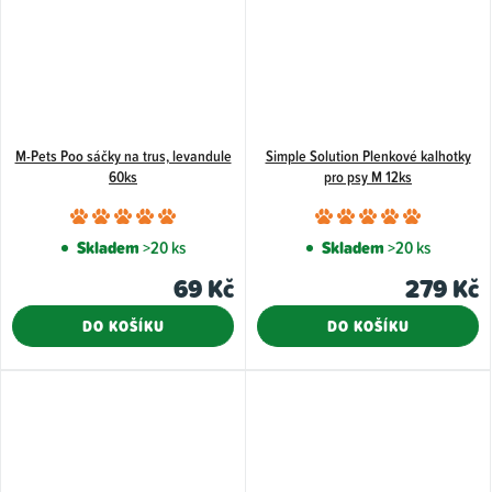
M-Pets Poo sáčky na trus, levandule
Simple Solution Plenkové kalhotky
60ks
pro psy M 12ks
Průměrné
Průměr
hodnocení
hodnoce
Skladem
>20 ks
Skladem
>20 ks
produktu
produkt
69 Kč
279 Kč
je
je
5,0
5,0
DO KOŠÍKU
DO KOŠÍKU
z
z
5
5
hvězdiček.
hvězdiče