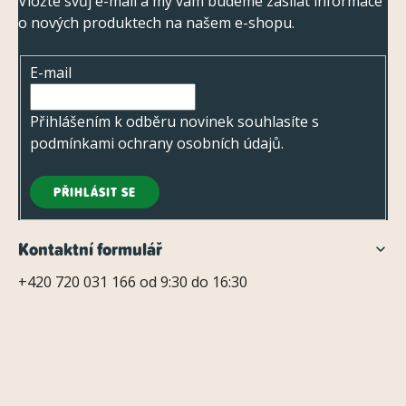
p
Vložte svůj e-mail a my vám budeme zasílat informace
i
o nových produktech na našem e-shopu.
a
s
t
u
E-mail
í
Přihlášením k odběru novinek souhlasíte s
podmínkami ochrany osobních údajů
.
PŘIHLÁSIT SE
Kontaktní formulář
+420 720 031 166 od 9:30 do 16:30